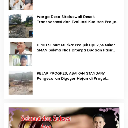
Warga Desa Sitoluewali Desak
Transparansi dan Evaluasi Kualitas Proyek
Jalan, Diduga Minim Informasi
DPRD Sumut Murka! Proyek Rp87,34 Miliar
SMAN Sukma Nias Diterpa Dugaan Pasir
Laut hingga Cor Saat Hujan, Berkat Laoli
Ancam Panggil Kontraktor
KEJAR PROGRES, ABAIKAN STANDAR?
Pengecoran Diguyur Hujan di Proyek
Rp87,34 Miliar Sukma Nias, Konsultan,
Pengawas dan PPK Bungkam