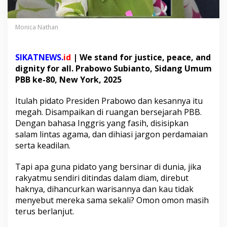
k
y
a
Monica Nathan
t
M
e
SIKATNEWS.
id
| We stand for justice, peace, and
l
dignity for all. Prabowo Subianto, Sidang Umum
a
PBB ke-80, New York, 2025
y
u
T
Itulah pidato Presiden Prabowo dan kesannya itu
a
megah. Disampaikan di ruangan bersejarah PBB.
k
Dengan bahasa Inggris yang fasih, disisipkan
M
salam lintas agama, dan dihiasi jargon perdamaian
i
n
serta keadilan.
t
a
Tapi apa guna pidato yang bersinar di dunia, jika
B
rakyatmu sendiri ditindas dalam diam, direbut
a
haknya, dihancurkan warisannya dan kau tidak
n
y
menyebut mereka sama sekali? Omon omon masih
a
terus berlanjut.
k
: