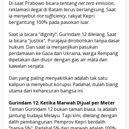
Di saat Prabowo bicara tentang
net zero emission
,
J
reklamasi ilegal di Batam terus berlangsung. Saat
a
n
ia menyebut
rice sufficiency
, rakyat Kepri
g
bergantung 100% pada pasokan luar.
a
n
Saat ia bicara “dignity”, Gurindam 12 dilelang. Saat
K
ia bicara “justice”, Purajaya dirobohkan tanpa dasar
a
m
hukum. Dan saat ia menjanjikan pasukan
i
perdamaian ke Gaza dan Ukraina, warga Rempang
D
dipetakan dan diusir dengan gas air mata dan
i
kawalan senjata.
s
u
r
Dan yang paling menyakitkan adalah tak satu
u
kalipun ia menyebut korupsi. Padahal, itulah biang
h
utama dari kehancuran bangsa ini.
D
i
Gurindam 12: Ketika Marwah Dijual per Meter
a
m
Taman Gurindam 12 bukan taman biasa. Ia adalah
jantung budaya Melayu. Tapi kini, dilelang dengan
dalih pembangunan. Pemprov Kepri berdalih
“hanya 5%”. Padahal 5% dari marwah adalah 100%