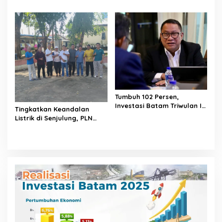
Dilaporkan ke APH, LSM
Hermawan Amir Asal
PIJAR Keadilan Ungkap
Bandung
Dugaan Penyimpangan
Rp2,68 Miliar
Tumbuh 102 Persen,
Investasi Batam Triwulan I-
Tingkatkan Keandalan
2026 Tembus Rp 17,48 Triliun
Listrik di Senjulung, PLN
Batam Percepat
Pembangunan Gardu Baru
Dalam Upaya Pengamanan
Peningkatan Beban