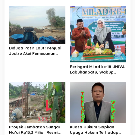
Rp87,34 Miliar Sukma Nias,
Evaluasi Kualitas Proyek
Konsultan, Pengawas dan
Jalan, Diduga Minim
PPK Bungkam
Informasi
Diduga Pasir Laut! Penjual
Justru Akui Pemesanan
Dilakukan Langsung Humas
Proyek Sukma
Peringati Milad ke-18 UNIVA
Labuhanbatu, Wabup
Dorong Penguatan SDM
Unggul Menuju Indonesia
Emas 2045
Proyek Jembatan Sungai
Kuasa Hukum Siapkan
Na’ai Rp13,3 Miliar Resmi
Upaya Hukum Terhadap