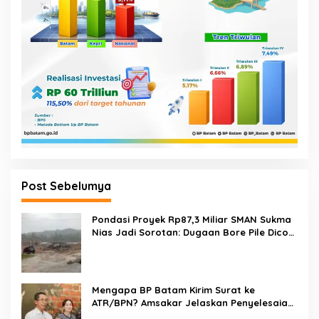
Post Sebelumya
Pondasi Proyek Rp87,3 Miliar SMAN Sukma
Nias Jadi Sorotan: Dugaan Bore Pile Dicor
Saat Hujan, Konsultan dan PPK Bungkam
Mengapa BP Batam Kirim Surat ke
ATR/BPN? Amsakar Jelaskan Penyelesaian
Alokasi Lahan Perairan Belum Direklamasi