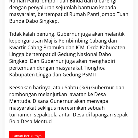
Rumah Panti Jompo Tuah Binda dan dibarengi
k
dengan penyaluran sejumlah bantuan kepada
a
masyaralat, bertempat di Rumah Panti Jompo Tuah
n
Bunda Dabo Singkep.
Tidak kalah penting, Gubernur juga akan melantik
kepengurusan Majlis Pembimbing Cabang dan
Kwartir Cabng Pramuka dan ICMI Orda Kabuoaten
Lingga bertempat di Gedung Nasional Dabo
Singkep. Dan Gubernur juga akan menghadiri
pertemuan dengan masyarakat Tionghoa
Kabupaten Lingga dan Gedung PSMTI.
Keesokan harinya, atau Sabtu (3/9) Gubernur dan
rombongan melanjutkan lawatan ke Desa
Mentuda. Disana Gunernur akan menyapa
masyarakat sekligus meresmikan sebuah
turnamen sepakbola antar Desa di lapangan sepak
Bola Desa Mentud
Laman berikutnya