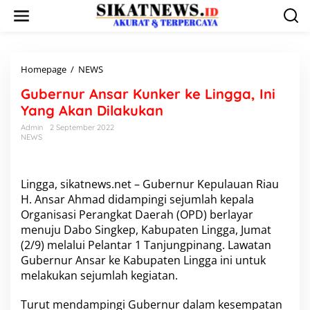
L
e
w
a
t
i
Homepage
/
NEWS
G
k
u
Gubernur Ansar Kunker ke Lingga, Ini
e
b
k
e
Yang Akan Dilakukan
o
r
Admin
2 September 2022
n
n
NEWS
t
u
e
r
n
A
n
Lingga, sikatnews.net – Gubernur Kepulauan Riau
s
H. Ansar Ahmad didampingi sejumlah kepala
a
Organisasi Perangkat Daerah (OPD) berlayar
r
menuju Dabo Singkep, Kabupaten Lingga, Jumat
K
(2/9) melalui Pelantar 1 Tanjungpinang. Lawatan
u
n
Gubernur Ansar ke Kabupaten Lingga ini untuk
k
melakukan sejumlah kegiatan.
e
r
Turut mendampingi Gubernur dalam kesempatan
k