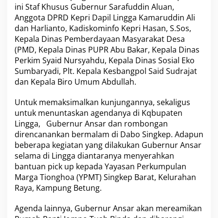
ini Staf Khusus Gubernur Sarafuddin Aluan,
e
L
Anggota DPRD Kepri Dapil Lingga Kamaruddin Ali
i
dan Harlianto, Kadiskominfo Kepri Hasan, S.Sos,
n
Kepala Dinas Pemberdayaan Masyarakat Desa
g
(PMD, Kepala Dinas PUPR Abu Bakar, Kepala Dinas
g
a
Perkim Syaid Nursyahdu, Kepala Dinas Sosial Eko
,
Sumbaryadi, Plt. Kepala Kesbangpol Said Sudrajat
I
dan Kepala Biro Umum Abdullah.
n
i
Untuk memaksimalkan kunjungannya, sekaligus
Y
a
untuk menuntaskan agendanya di Kqbupaten
n
Lingga, Gubernur Ansar dan rombongan
g
direncanankan bermalam di Dabo Singkep. Adapun
A
beberapa kegiatan yang dilakukan Gubernur Ansar
k
selama di Lingga diantaranya menyerahkan
a
n
bantuan pick up kepada Yayasan Perkumpulan
D
Marga Tionghoa (YPMT) Singkep Barat, Kelurahan
i
Raya, Kampung Betung.
l
a
Agenda lainnya, Gubernur Ansar akan mereamikan
k
u