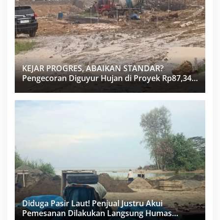
KEJAR PROGRES, ABAIKAN STANDAR?
Pengecoran Diguyur Hujan di Proyek Rp87,34
Miliar Sukma Nias, Konsultan, Pengawas dan
PPK Bungkam
Diduga Pasir Laut! Penjual Justru Akui
Pemesanan Dilakukan Langsung Humas