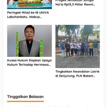
Na’ai Rp13,3 Miliar Resmi
Dilaporkan ke APH, LSM
Peringati Milad ke-18 UNIVA
PIJAR Keadilan Ungkap
Labuhanbatu, Wabup
Dugaan Penyimpangan
Dorong Penguatan SDM
Rp2,68 Miliar
Unggul Menuju Indonesia
Emas 2045
Kuasa Hukum Siapkan Upaya
Hukum Terhadap Hermawan
Amir Asal Bandung
Tingkatkan Keandalan Listrik
di Senjulung, PLN Batam
Percepat Pembangunan
Gardu Baru Dalam Upaya
Pengamanan Peningkatan
Beban
Tinggalkan Balasan