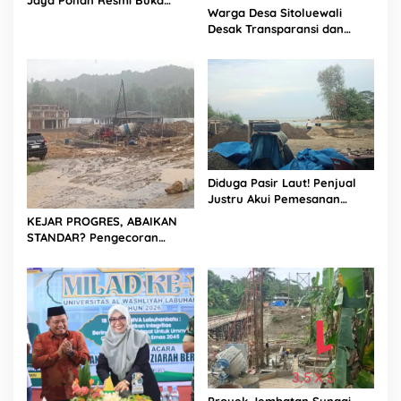
Warga Desa Sitoluewali
Porsadin VII Kabupaten
Desak Transparansi dan
Labuhanbatu
Evaluasi Kualitas Proyek
Jalan, Diduga Minim
Informasi
Diduga Pasir Laut! Penjual
Justru Akui Pemesanan
Dilakukan Langsung Humas
KEJAR PROGRES, ABAIKAN
Proyek Sukma
STANDAR? Pengecoran
Diguyur Hujan di Proyek
Rp87,34 Miliar Sukma Nias,
Konsultan, Pengawas dan
PPK Bungkam
Proyek Jembatan Sungai