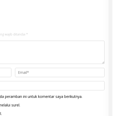
ng wajib ditandai
*
da peramban ini untuk komentar saya berikutnya.
elalui surel.
l.