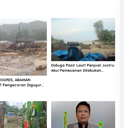
Diduga Pasir Laut! Penjual Justru
Akui Pemesanan Dilakukan
Langsung Humas Proyek Sukma
OGRES, ABAIKAN
 Pengecoran Diguyur
Proyek Rp87,34 Miliar
as, Konsultan,
s dan PPK Bungkam