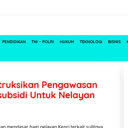
PENDIDIKAN
TNI – POLRI
HUKUM
TEKNOLOGI
BISNIS
struksikan Pengawasan
rsubsidi Untuk Nelayan
an mendasar bagi nelayan Kepri terkait sulitnya