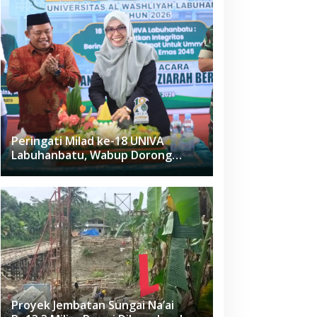
Peringati Milad ke-18 UNIVA
Labuhanbatu, Wabup Dorong
Penguatan SDM Unggul Menuju
Indonesia Emas 2045
Proyek Jembatan Sungai Na’ai