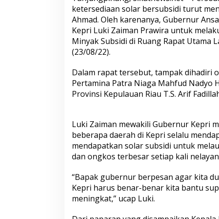
a
ketersediaan solar bersubsidi turut me
r
Ahmad. Oleh karenanya, Gubernur Ansar
I
n
Kepri Luki Zaiman Prawira untuk mela
s
Minyak Subsidi di Ruang Rapat Utama L
t
(23/08/22).
r
u
Dalam rapat tersebut, tampak dihadiri
k
s
Pertamina Patra Niaga Mahfud Nadyo H
i
Provinsi Kepulauan Riau T.S. Arif Fadill
k
a
n
Luki Zaiman mewakili Gubernur Kepri 
P
beberapa daerah di Kepri selalu mendap
e
n
mendapatkan solar subsidi untuk mel
g
dan ongkos terbesar setiap kali nelayan
a
w
“Bapak gubernur berpesan agar kita d
a
Kepri harus benar-benar kita bantu su
s
a
meningkat,” ucap Luki.
n
D