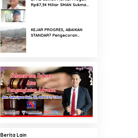
Rp87,34 Miliar SMAN Sukma
Nias Diterpa Dugaan Pasir
Laut hingga Cor Saat Hujan,
Berkat Laoli Ancam Panggil
Kontraktor
KEJAR PROGRES, ABAIKAN
STANDAR? Pengecoran
Diguyur Hujan di Proyek
Rp87,34 Miliar Sukma Nias,
Konsultan, Pengawas dan PPK
Bungkam
Berita Lain