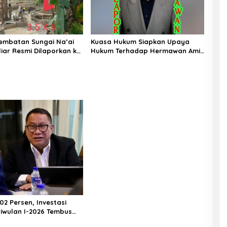
embatan Sungai Na’ai
Kuasa Hukum Siapkan Upaya
liar Resmi Dilaporkan ke
Hukum Terhadap Hermawan Amir
 PIJAR Keadilan Ungkap
Asal Bandung
Penyimpangan Rp2,68
02 Persen, Investasi
iwulan I-2026 Tembus
riliun