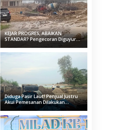
KEJAR PROGRES, ABAIKAN
STANDAR? Pengecoran Diguyur
Hujan di Proyek Rp87,34 Miliar
Sukma Nias, Konsultan, Pengawas
dan PPK Bungkam
Diduga Pasir Laut! Penjual Justru
Akui Pemesanan Dilakukan
Langsung Humas Proyek Sukma