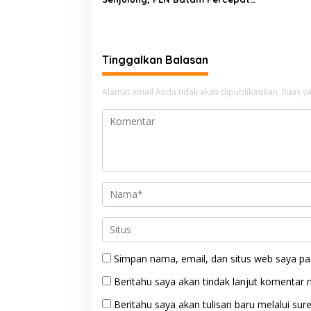
Pembangunan Gardu Baru
Dalam Upaya Pengamanan
Peningkatan Beban
Tinggalkan Balasan
Alamat email Anda tidak akan dipublikasikan.
Ruas ya
Simpan nama, email, dan situs web saya pa
Beritahu saya akan tindak lanjut komentar m
Beritahu saya akan tulisan baru melalui sure