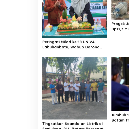
Proyek J
Rp13,3 Mi
APH, LSM
Dugaan 
Peringati Milad ke-18 UNIVA
Miliar
Labuhanbatu, Wabup Dorong
Penguatan SDM Unggul Menuju
Indonesia Emas 2045
Tumbuh 1
Batam Tr
Tingkatkan Keandalan Listrik di
Rp 17,48 T
Senjulung, PLN Batam Percepat