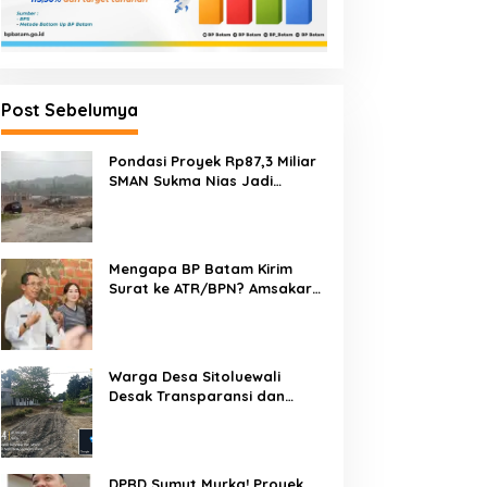
Post Sebelumya
Pondasi Proyek Rp87,3 Miliar
SMAN Sukma Nias Jadi
Sorotan: Dugaan Bore Pile
Dicor Saat Hujan, Konsultan
dan PPK Bungkam
Mengapa BP Batam Kirim
Surat ke ATR/BPN? Amsakar
Jelaskan Penyelesaian
Alokasi Lahan Perairan Belum
Direklamasi
Warga Desa Sitoluewali
Desak Transparansi dan
Evaluasi Kualitas Proyek
Jalan, Diduga Minim
Informasi
DPRD Sumut Murka! Proyek