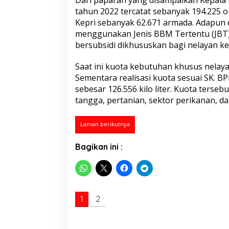
Dari paparan yang disampaikan Kepala Di
i
tahun 2022 tercatat sebanyak 194.225 
s
Kepri sebanyak 62.671 armada. Adapun 
t
r
menggunakan Jenis BBM Tertentu (JBT)/
i
bersubsidi dikhususkan bagi nelayan ke
b
u
Saat ini kuota kebutuhan khusus nelayan
s
Sementara realisasi kuota sesuai SK. 
i
S
sebesar 126.556 kilo liter. Kuota ters
o
tangga, pertanian, sektor perikanan, da
l
a
r
Laman berikutnya
B
e
Bagikan ini :
r
s
u
b
s
i
1
2
d
i
U