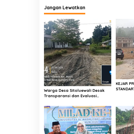
n
Jangan Lewatkan
t
u
k
N
e
l
a
y
a
n
KEJAR PR
STANDAR?
Warga Desa Sitoluewali Desak
Hujan di 
Transparansi dan Evaluasi
Sukma Ni
Kualitas Proyek Jalan, Diduga
Pengawa
Minim Informasi