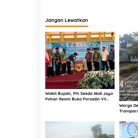
Jangan Lewatkan
Wakili Bupati, Plh Sekda Abdi Jaya
Pohan Resmi Buka Porsadin VII
Kabupaten Labuhanbatu
Warga De
Transpara
Proyek J
Informasi