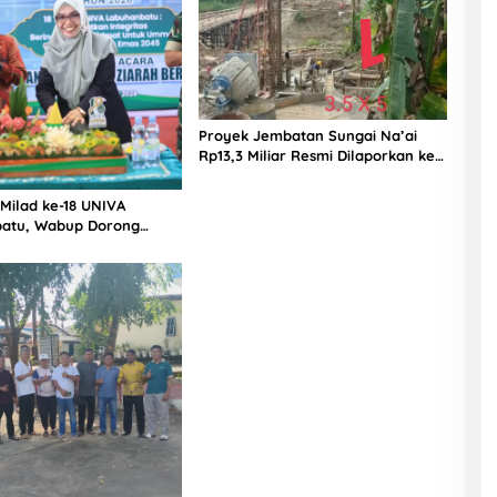
Proyek Jembatan Sungai Na’ai
Rp13,3 Miliar Resmi Dilaporkan ke
APH, LSM PIJAR Keadilan Ungkap
Dugaan Penyimpangan Rp2,68
 Milad ke-18 UNIVA
Miliar
atu, Wabup Dorong
n SDM Unggul Menuju
a Emas 2045