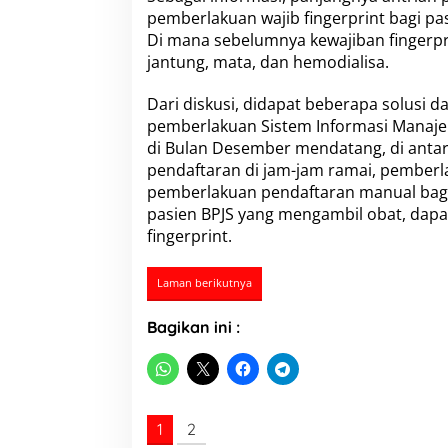
u
pemberlakuan wajib fingerprint bagi pasie
r
Di mana sebelumnya kewajiban fingerprint
u
jantung, mata, dan hemodialisa.
h
J
a
Dari diskusi, didapat beberapa solusi 
j
pemberlakuan Sistem Informasi Manaje
a
di Bulan Desember mendatang, di anta
r
pendaftaran di jam-jam ramai, pemberla
a
n
pemberlakuan pendaftaran manual bagi p
P
pasien BPJS yang mengambil obat, dapa
e
fingerprint.
g
a
w
Laman berikutnya
a
i
Bagikan ini :
R
S
U
D
R
A
1
2
T