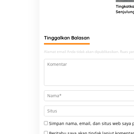
Asal Bandung
Tingkatka
Senjulun
Pembang
Upaya Pe
Beban
Tinggalkan Balasan
Alamat email Anda tidak akan dipublikasikan.
Ruas yan
Simpan nama, email, dan situs web saya 
Beritahu saya akan tindak lanjut komentar