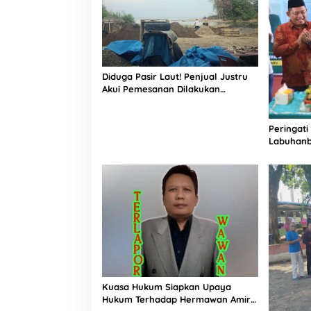
Diduga Pasir Laut! Penjual Justru
Akui Pemesanan Dilakukan
Langsung Humas Proyek Sukma
Peringati
Labuhanb
Penguata
Indonesi
Kuasa Hukum Siapkan Upaya
Hukum Terhadap Hermawan Amir