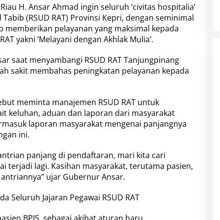
au H. Ansar Ahmad ingin seluruh ‘civitas hospitalia’
abib (RSUD RAT) Provinsi Kepri, dengan seminimal
p memberikan pelayanan yang maksimal kepada
AT yakni ‘Melayani dengan Akhlak Mulia’.
nsar saat menyambangi RSUD RAT Tanjungpinang
ah sakit membahas peningkatan pelayanan kepada
sebut meminta manajemen RSUD RAT untuk
it keluhan, aduan dan laporan dari masyarakat
ermasuk laporan masyarakat mengenai panjangnya
gan ini.
trian panjang di pendaftaran, mari kita cari
ai terjadi lagi. Kasihan masyarakat, terutama pasien,
 antriannya” ujar Gubernur Ansar.
pasien BPJS sebagai akibat aturan baru