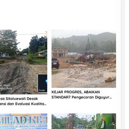
KEJAR PROGRES, ABAIKAN
STANDAR? Pengecoran Diguyur
sa Sitoluewali Desak
Hujan di Proyek Rp87,34 Miliar
nsi dan Evaluasi Kualitas
Sukma Nias, Konsultan, Pengawas
alan, Diduga Minim
dan PPK Bungkam