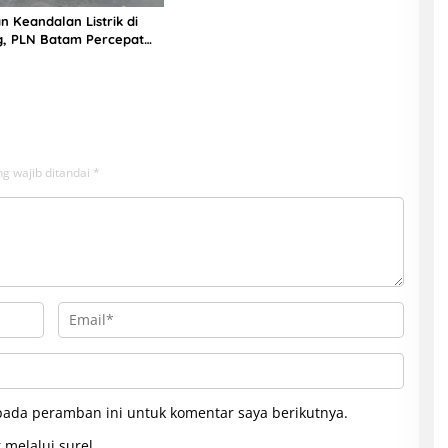
n Keandalan Listrik di
g, PLN Batam Percepat
unan Gardu Baru Dalam
ngamanan Peningkatan
g wajib ditandai
*
pada peramban ini untuk komentar saya berikutnya.
 melalui surel.