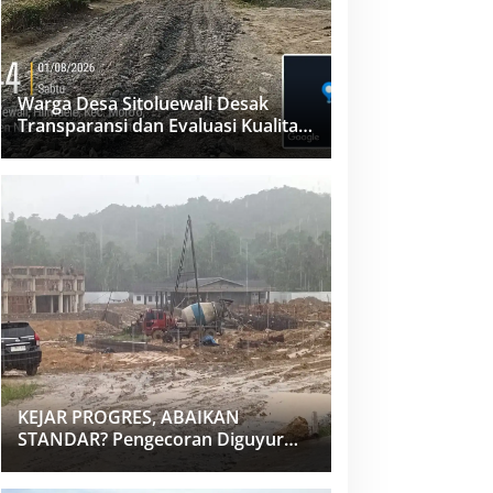
Warga Desa Sitoluewali Desak
Transparansi dan Evaluasi Kualitas
Proyek Jalan, Diduga Minim
Informasi
KEJAR PROGRES, ABAIKAN
STANDAR? Pengecoran Diguyur
Hujan di Proyek Rp87,34 Miliar
Sukma Nias, Konsultan, Pengawas