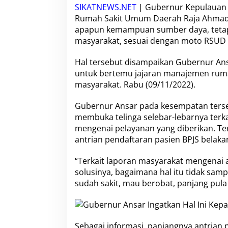
a
SIKATNEWS.NET
| Gubernur Kepulauan Ri
r
Rumah Sakit Umum Daerah Raja Ahmad T
I
apapun kemampuan sumber daya, teta
n
g
masyarakat, sesuai dengan moto RSUD R
a
t
Hal tersebut disampaikan Gubernur A
k
untuk bertemu jajaran manajemen rum
a
masyarakat. Rabu (09/11/2022).
n
H
a
Gubernur Ansar pada kesempatan ter
l
membuka telinga selebar-lebarnya terka
I
mengenai pelayanan yang diberikan. T
n
antrian pendaftaran pasien BPJS belakan
i
K
e
“Terkait laporan masyarakat mengenai an
p
solusinya, bagaimana hal itu tidak samp
a
sudah sakit, mau berobat, panjang pula
d
a
S
e
l
Sebagai informasi, panjangnya antrian 