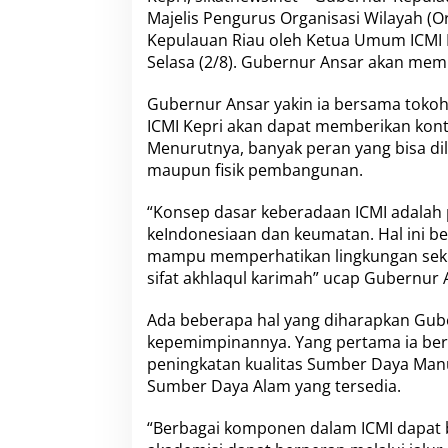
a
Majelis Pengurus Organisasi Wilayah (O
r
Kepulauan Riau oleh Ketua Umum ICMI Pu
A
k
Selasa (2/8). Gubernur Ansar akan memi
a
n
Gubernur Ansar yakin ia bersama toko
P
ICMI Kepri akan dapat memberikan kon
i
Menurutnya, banyak peran yang bisa d
m
p
maupun fisik pembangunan.
i
n
“Konsep dasar keberadaan ICMI adala
M
keIndonesiaan dan keumatan. Hal ini be
a
mampu memperhatikan lingkungan sekita
j
e
sifat akhlaqul karimah” ucap Gubernur 
l
i
Ada beberapa hal yang diharapkan Gube
s
kepemimpinannya. Yang pertama ia be
P
peningkatan kualitas Sumber Daya Man
e
n
Sumber Daya Alam yang tersedia.
g
u
“Berbagai komponen dalam ICMI dapat b
r