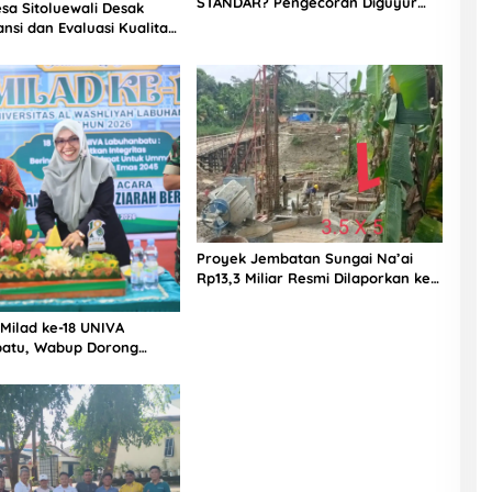
STANDAR? Pengecoran Diguyur
sa Sitoluewali Desak
Hujan di Proyek Rp87,34 Miliar
nsi dan Evaluasi Kualitas
Sukma Nias, Konsultan, Pengawas
alan, Diduga Minim
dan PPK Bungkam
Proyek Jembatan Sungai Na’ai
Rp13,3 Miliar Resmi Dilaporkan ke
APH, LSM PIJAR Keadilan Ungkap
Dugaan Penyimpangan Rp2,68
 Milad ke-18 UNIVA
Miliar
atu, Wabup Dorong
n SDM Unggul Menuju
a Emas 2045