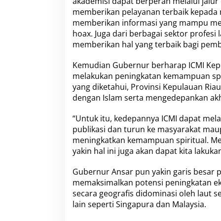
akademisi dapat berperan melalui jalur
u
memberikan pelayanan terbaik kepada 
s
O
memberikan informasi yang mampu mena
r
hoax. Juga dari berbagai sektor profesi 
w
memberikan hal yang terbaik bagi pem
i
l
Kemudian Gubernur berharap ICMI Ke
I
C
melakukan peningkatan kemampuan spir
M
yang diketahui, Provinsi Kepulauan Ria
I
dengan Islam serta mengedepankan akh
K
e
“Untuk itu, kedepannya ICMI dapat mel
p
r
publikasi dan turun ke masyarakat mau
i
meningkatkan kemampuan spiritual. Mel
2
yakin hal ini juga akan dapat kita laku
0
2
Gubernur Ansar pun yakin garis besar 
2
-
memaksimalkan potensi peningkatan e
2
secara geografis didominasi oleh laut
0
lain seperti Singapura dan Malaysia.
2
7