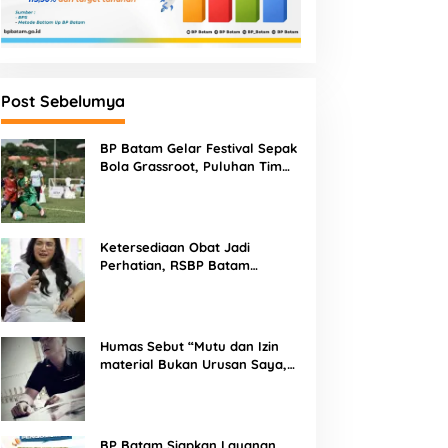
Post Sebelumya
BP Batam Gelar Festival Sepak
Bola Grassroot, Puluhan Tim
Muda Berebut Talenta Terbaik
Ketersediaan Obat Jadi
Perhatian, RSBP Batam
Gandeng BPOM
Humas Sebut “Mutu dan Izin
material Bukan Urusan Saya,
Apapun Bahan Saya Terima”
Tuai Kecaman Dari Masyarakat
BP Batam Siapkan Layanan