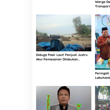
Kabupaten Labuhanbatu
Warga De
Transpara
Proyek J
Informasi
Diduga Pasir Laut! Penjual Justru
Akui Pemesanan Dilakukan
Langsung Humas Proyek Sukma
Peringati
Labuhanb
Penguata
Indonesi