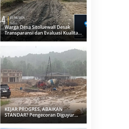
Warga Desa Sitoluewali Desak
Transparansi dan Evaluasi Kualitas
Proyek Jalan, Diduga Minim
Informasi
KEJAR PROGRES, ABAIKAN
STANDAR? Pengecoran Diguyur
Hujan di Proyek Rp87,34 Miliar
Sukma Nias, Konsultan, Pengawas