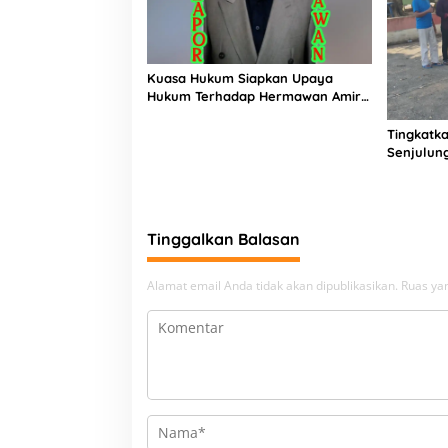
Kuasa Hukum Siapkan Upaya
Hukum Terhadap Hermawan Amir
Asal Bandung
Tingkatka
Senjulun
Pembang
Upaya Pe
Beban
Tinggalkan Balasan
Alamat email Anda tidak akan dipublikasikan.
Ruas yan