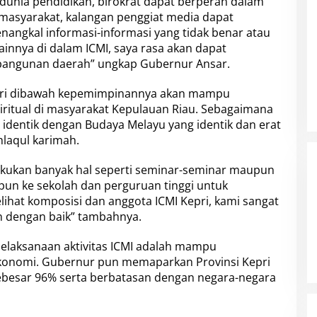
 dunia pendidikan, birokrat dapat berperan dalam
masyarakat, kalangan penggiat media dapat
ngkal informasi-informasi yang tidak benar atau
lainnya di dalam ICMI, saya rasa akan dapat
bangunan daerah” ungkap Gubernur Ansar.
pri dibawah kepemimpinannya akan mampu
itual di masyarakat Kepulauan Riau. Sebagaimana
u identik dengan Budaya Melayu yang identik dan erat
laqul karimah.
akukan banyak hal seperti seminar-seminar maupun
pun ke sekolah dan perguruan tinggi untuk
ihat komposisi dan anggota ICMI Kepri, kami sangat
kan dengan baik” tambahnya.
pelaksanaan aktivitas ICMI adalah mampu
konomi. Gubernur pun memaparkan Provinsi Kepri
 sebesar 96% serta berbatasan dengan negara-negara