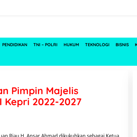
PENDIDIKAN
TNI – POLRI
HUKUM
TEKNOLOGI
BISNIS
n Pimpin Majelis
I Kepri 2022-2027
auan Riau H. Ansar Ahmad dikukuhkan sebagai Ketua