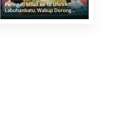
Peringati Milad ke-18 UNIVA
Labuhanbatu, Wabup Dorong
Penguatan SDM Unggul Menuju
Indonesia Emas 2045