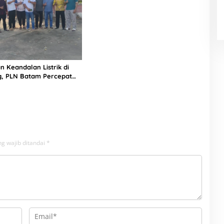
n Keandalan Listrik di
g, PLN Batam Percepat
unan Gardu Baru Dalam
ngamanan Peningkatan
g wajib ditandai
*