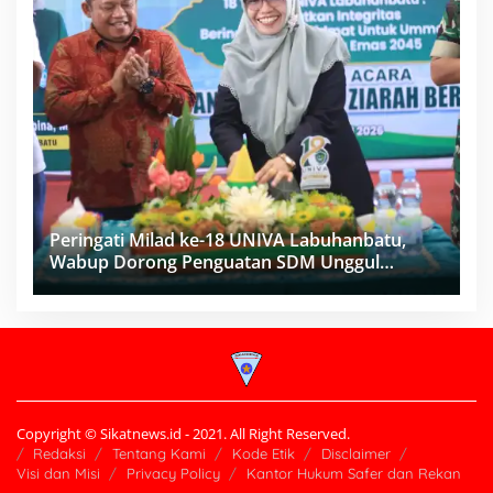
Peringati Milad ke-18 UNIVA Labuhanbatu,
Wabup Dorong Penguatan SDM Unggul
Menuju Indonesia Emas 2045
Copyright © Sikatnews.id - 2021. All Right Reserved.
Redaksi
Tentang Kami
Kode Etik
Disclaimer
Visi dan Misi
Privacy Policy
Kantor Hukum Safer dan Rekan