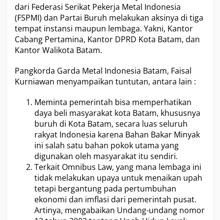
dari Federasi Serikat Pekerja Metal Indonesia
i
T
(FSPMI) dan Partai Buruh melakukan aksinya di tiga
e
tempat instansi maupun lembaga. Yakni, Kantor
r
Cabang Pertamina, Kantor DPRD Kota Batam, dan
k
Kantor Walikota Batam.
a
i
t
Pangkorda Garda Metal Indonesia Batam, Faisal
T
Kurniawan menyampaikan tuntutan, antara lain :
a
r
Meminta pemerintah bisa memperhatikan
i
daya beli masyarakat kota Batam, khususnya
f
B
buruh di Kota Batam, secara luas seluruh
B
rakyat Indonesia karena Bahan Bakar Minyak
M
ini salah satu bahan pokok utama yang
T
digunakan oleh masyarakat itu sendiri.
e
r
Terkait Omnibus Law, yang mana lembaga ini
b
tidak melakukan upaya untuk menaikan upah
a
tetapi bergantung pada pertumbuhan
r
ekonomi dan imflasi dari pemerintah pusat.
u
Artinya, mengabaikan Undang-undang nomor