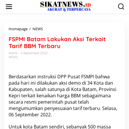
L
e
w
a
t
i
Homepage
/
NEWS
F
k
S
FSPMI Batam Lakukan Aksi Terkait
e
P
k
M
Tarif BBM Terbaru
o
I
Admin
6 September 2022
n
B
NEWS
t
a
e
t
n
a
m
Berdasarkan instruksi DPP Pusat FSMPI bahwa
L
pada hari ini dilakukan aksi demo di 34 Kota dan
a
Kabupaten, salah satunya di Kota Batam, Provinsi
k
Kepri terkait kenaikan harga BBM sebagaimana
u
secara resmi pemerintah pusat telah
k
a
mengumumkan penyesuaian tarif terbaru. Selasa,
n
06 September 2022.
A
k
Untuk kota Batam sendiri, sebanyak 500 massa
s