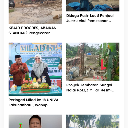
Diduga Pasir Laut! Penjual
Justru Akui Pemesanan
Dilakukan Langsung Humas
KEJAR PROGRES, ABAIKAN
Proyek Sukma
STANDAR? Pengecoran
Diguyur Hujan di Proyek
Rp87,34 Miliar Sukma Nias,
Konsultan, Pengawas dan
PPK Bungkam
Proyek Jembatan Sungai
Na’ai Rp13,3 Miliar Resmi
Dilaporkan ke APH, LSM
Peringati Milad ke-18 UNIVA
PIJAR Keadilan Ungkap
Labuhanbatu, Wabup
Dugaan Penyimpangan
Dorong Penguatan SDM
Rp2,68 Miliar
Unggul Menuju Indonesia
Emas 2045