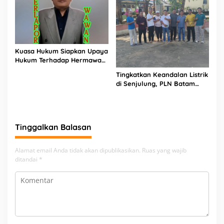
Kuasa Hukum Siapkan Upaya
Hukum Terhadap Hermawan
Amir Asal Bandung
Tingkatkan Keandalan Listrik
di Senjulung, PLN Batam
Percepat Pembangunan
Gardu Baru Dalam Upaya
Pengamanan Peningkatan
Beban
Tinggalkan Balasan
Alamat email Anda tidak akan dipublikasikan.
Ruas yang wajib
ditandai
*