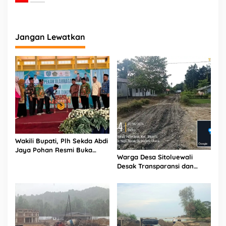
Jangan Lewatkan
Wakili Bupati, Plh Sekda Abdi
Jaya Pohan Resmi Buka
Warga Desa Sitoluewali
Porsadin VII Kabupaten
Desak Transparansi dan
Labuhanbatu
Evaluasi Kualitas Proyek
Jalan, Diduga Minim
Informasi