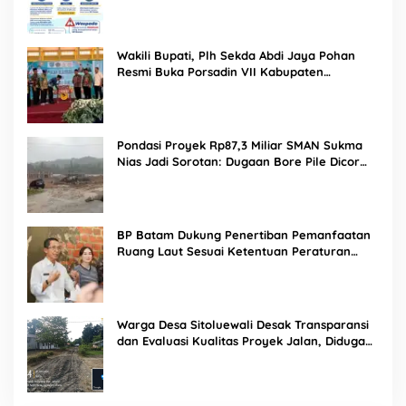
Wakili Bupati, Plh Sekda Abdi Jaya Pohan
Resmi Buka Porsadin VII Kabupaten
Labuhanbatu
Pondasi Proyek Rp87,3 Miliar SMAN Sukma
Nias Jadi Sorotan: Dugaan Bore Pile Dicor
Saat Hujan, Konsultan dan PPK Bungkam
BP Batam Dukung Penertiban Pemanfaatan
Ruang Laut Sesuai Ketentuan Peraturan
Perundang-undangan
Warga Desa Sitoluewali Desak Transparansi
dan Evaluasi Kualitas Proyek Jalan, Diduga
Minim Informasi