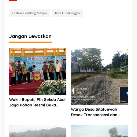
Festival Gendang Melayu
Kota Lubuklinggau
Jangan Lewatkan
Wakili Bupati, Plh Sekda Abdi
Jaya Pohan Resmi Buka
Warga Desa Sitoluewali
Porsadin VII Kabupaten
Desak Transparansi dan
Labuhanbatu
Evaluasi Kualitas Proyek
Jalan, Diduga Minim
Informasi