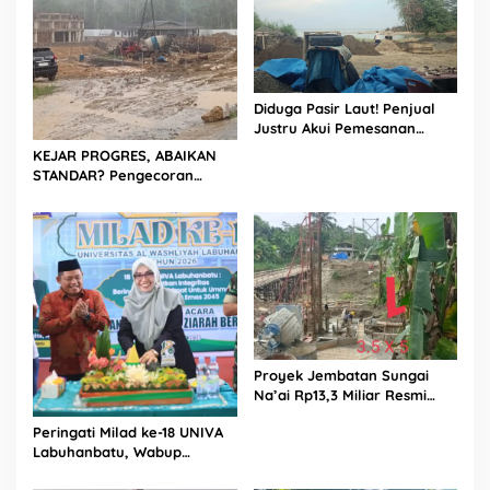
Diduga Pasir Laut! Penjual
Justru Akui Pemesanan
Dilakukan Langsung Humas
KEJAR PROGRES, ABAIKAN
Proyek Sukma
STANDAR? Pengecoran
Diguyur Hujan di Proyek
Rp87,34 Miliar Sukma Nias,
Konsultan, Pengawas dan
PPK Bungkam
Proyek Jembatan Sungai
Na’ai Rp13,3 Miliar Resmi
Dilaporkan ke APH, LSM
Peringati Milad ke-18 UNIVA
PIJAR Keadilan Ungkap
Labuhanbatu, Wabup
Dugaan Penyimpangan
Dorong Penguatan SDM
Rp2,68 Miliar