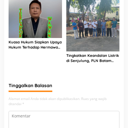
Unggul Menuju Indonesia
Emas 2045
Kuasa Hukum Siapkan Upaya
Hukum Terhadap Hermawan
Amir Asal Bandung
Tingkatkan Keandalan Listrik
di Senjulung, PLN Batam
Percepat Pembangunan
Gardu Baru Dalam Upaya
Pengamanan Peningkatan
Beban
Tinggalkan Balasan
Alamat email Anda tidak akan dipublikasikan.
Ruas yang wajib
ditandai
*