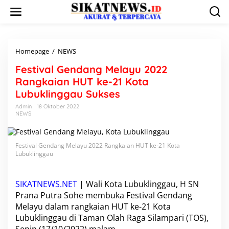
L
e
w
a
t
i
Homepage
/
NEWS
F
k
e
Festival Gendang Melayu 2022
e
s
k
t
Rangkaian HUT ke-21 Kota
o
i
Lubuklinggau Sukses
n
v
t
a
Admin
18 Oktober 2022
e
NEWS
l
n
G
e
n
Festival Gendang Melayu 2022 Rangkaian HUT ke-21 Kota
d
Lubuklinggau
a
n
g
SIKATNEWS.NET
| Wali
Kota Lubuklinggau
, H SN
M
Prana Putra Sohe membuka
Festival Gendang
e
Melayu
dalam rangkaian HUT ke-21 Kota
l
Lubuklinggau di Taman Olah Raga Silampari (TOS),
a
y