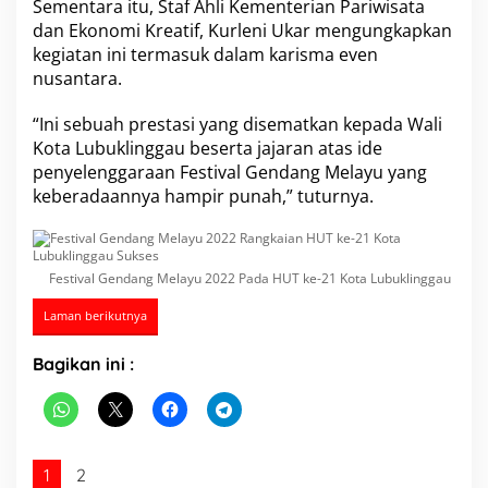
Sementara itu, Staf Ahli Kementerian Pariwisata
a
dan Ekonomi Kreatif, Kurleni Ukar mengungkapkan
L
kegiatan ini termasuk dalam karisma even
u
b
nusantara.
u
k
“Ini sebuah prestasi yang disematkan kepada Wali
l
Kota Lubuklinggau beserta jajaran atas ide
i
penyelenggaraan
Festival Gendang Melayu
yang
n
g
keberadaannya hampir punah,” tuturnya.
g
a
u
S
Festival Gendang Melayu 2022 Pada HUT ke-21 Kota Lubuklinggau
u
k
Laman berikutnya
s
e
Bagikan ini :
s
1
2