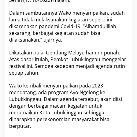
Senin (17/10/2022) malam.
u
2
Dalam sambutannya Wako menyampaikan, sudah
0
lama tidak melaksanakan kegiatan seperti ini
2
dikarenakan pandemi Covid-19. “Alhamdulillah
2
R
sekarang, berbagai kegiatan sudah bisa
a
dilaksanakan,” ujarnya.
n
g
Dikatakan pula, Gendang Melayu hampir punah.
k
Atas dasar itulah, Pemkot Lubuklinggau menggelar
a
i
festival ini. Semoga kedepan menjadi agenda rutin
a
setiap tahun.
n
H
Wako kembali menyampaikan pada 2023
U
mendatang, ada program Ayo Ngelong ke
T
k
Lubukkinggau. Dalam agenda tersebut, akan diisi
e
dengan berbagai macam kegiatan untuk
-
meramaikan Kota Lubuklinggau sehingga
2
diharapkan perekonomian masyarakat bisa
1
K
berputar.
o
t