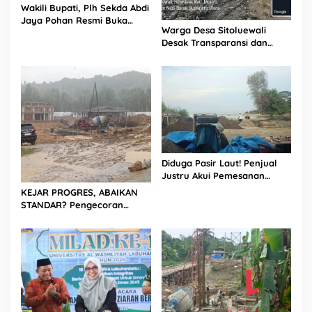
Wakili Bupati, Plh Sekda Abdi
Jaya Pohan Resmi Buka
Warga Desa Sitoluewali
Porsadin VII Kabupaten
Desak Transparansi dan
Labuhanbatu
Evaluasi Kualitas Proyek
Jalan, Diduga Minim
Informasi
Diduga Pasir Laut! Penjual
Justru Akui Pemesanan
Dilakukan Langsung Humas
KEJAR PROGRES, ABAIKAN
Proyek Sukma
STANDAR? Pengecoran
Diguyur Hujan di Proyek
Rp87,34 Miliar Sukma Nias,
Konsultan, Pengawas dan
PPK Bungkam