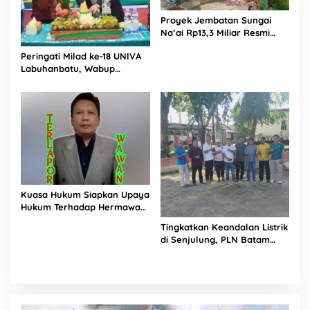
Proyek Jembatan Sungai
Na’ai Rp13,3 Miliar Resmi
Dilaporkan ke APH, LSM
Peringati Milad ke-18 UNIVA
PIJAR Keadilan Ungkap
Labuhanbatu, Wabup
Dugaan Penyimpangan
Dorong Penguatan SDM
Rp2,68 Miliar
Unggul Menuju Indonesia
Emas 2045
Kuasa Hukum Siapkan Upaya
Hukum Terhadap Hermawan
Amir Asal Bandung
Tingkatkan Keandalan Listrik
di Senjulung, PLN Batam
Percepat Pembangunan
Gardu Baru Dalam Upaya
Pengamanan Peningkatan
Beban