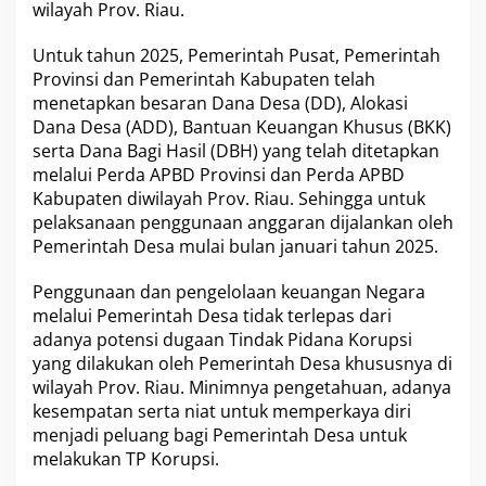
wilayah Prov. Riau.
u
K
Untuk tahun 2025, Pemerintah Pusat, Pemerintah
a
w
Provinsi dan Pemerintah Kabupaten telah
a
menetapkan besaran Dana Desa (DD), Alokasi
l
Dana Desa (ADD), Bantuan Keuangan Khusus (BKK)
P
serta Dana Bagi Hasil (DBH) yang telah ditetapkan
e
n
melalui Perda APBD Provinsi dan Perda APBD
g
Kabupaten diwilayah Prov. Riau. Sehingga untuk
g
pelaksanaan penggunaan anggaran dijalankan oleh
u
Pemerintah Desa mulai bulan januari tahun 2025.
n
a
a
Penggunaan dan pengelolaan keuangan Negara
n
melalui Pemerintah Desa tidak terlepas dari
D
adanya potensi dugaan Tindak Pidana Korupsi
a
yang dilakukan oleh Pemerintah Desa khususnya di
n
wilayah Prov. Riau. Minimnya pengetahuan, adanya
a
D
kesempatan serta niat untuk memperkaya diri
e
menjadi peluang bagi Pemerintah Desa untuk
s
melakukan TP Korupsi.
a