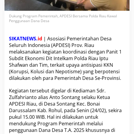
t
a
h
Dukung Program Pemerintah, APDESI Bersama Polda Riau Kawal
,
Penggunaan Dana Desa
A
P
D
SIKATNEWS.
id
| Asosiasi Pemerintahan Desa
E
Seluruh Indonesia (APDESI) Prov. Riau
S
melaksanakan kegiatan koordinasi dengan Panit 1
I
B
Subdit Ekonomi Dit Intelkam Polda Riau Iptu
e
Shafwan dan Tim, terkait upaya antisipasi KKN
r
(Korupsi, Kolusi dan Nepotisme) yang berpotensi
s
dilakukan oleh para Pemerintah Desa Se-Provinsi.
a
m
a
Kegiatan tersebut digelar di Kediaman Sdr.
P
Zulfahrianto alias Anto Sontang selaku Ketua
o
APDESI Riau, di Desa Sontang Kec. Bonai
l
Darussalam Kab. Rohul, pada Senin (24/02), sekira
d
pukul 15.00 WIB. Hal ini dilakukan untuk
a
R
mendukung Program Pemerintah melalui
i
penggunaan Dana Desa T.A. 2025 khususnya di
a