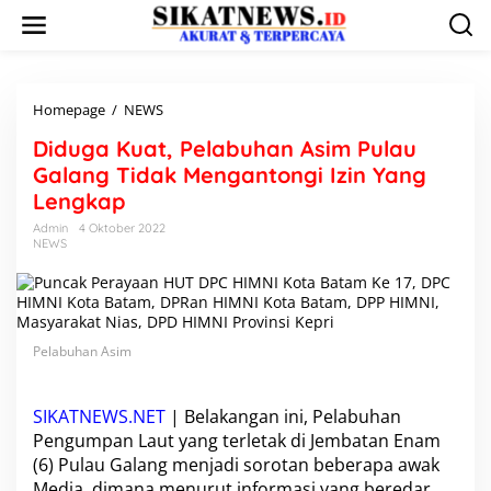
L
e
w
a
t
i
Homepage
/
NEWS
D
k
i
Diduga Kuat, Pelabuhan Asim Pulau
e
d
k
u
Galang Tidak Mengantongi Izin Yang
o
g
Lengkap
n
a
t
K
Admin
4 Oktober 2022
e
NEWS
u
n
a
t
,
P
e
Pelabuhan Asim
l
a
b
SIKATNEWS.NET
| Belakangan ini, Pelabuhan
u
Pengumpan Laut yang terletak di Jembatan Enam
h
(6)
Pulau Galang
menjadi sorotan beberapa awak
a
n
Media, dimana menurut informasi yang beredar