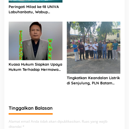
Dilaporkan ke APH, LSM
Peringati Milad ke-18 UNIVA
PIJAR Keadilan Ungkap
Labuhanbatu, Wabup
Dugaan Penyimpangan
Dorong Penguatan SDM
Rp2,68 Miliar
Unggul Menuju Indonesia
Emas 2045
Kuasa Hukum Siapkan Upaya
Hukum Terhadap Hermawan
Amir Asal Bandung
Tingkatkan Keandalan Listrik
di Senjulung, PLN Batam
Percepat Pembangunan
Gardu Baru Dalam Upaya
Pengamanan Peningkatan
Beban
Tinggalkan Balasan
Alamat email Anda tidak akan dipublikasikan.
Ruas yang wajib
ditandai
*