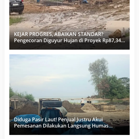
KEJAR PROGRES, ABAIKAN STANDAR?
Pengecoran Diguyur Hujan di Proyek Rp87,34
Miliar Sukma Nias, Konsultan, Pengawas dan
PPK Bungkam
Diduga Pasir Laut! Penjual Justru Akui
Pemesanan Dilakukan Langsung Humas
Proyek Sukma