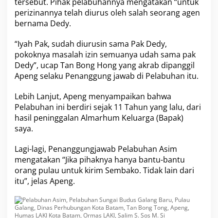
tersebut. Pihak pelabuhannya mengatakan “untuk
n
perizinannya telah diurus oleh salah seorang agen
t
bernama Dedy.
o
n
g
“Iyah Pak, sudah diurusin sama Pak Dedy,
i
pokoknya masalah izin semuanya udah sama pak
I
Dedy”, ucap
Tan Bong Hong
yang akrab dipanggil
z
Apeng
selaku Penanggung jawab di Pelabuhan itu.
i
n
Y
Lebih Lanjut,
Apeng
menyampaikan bahwa
a
Pelabuhan ini berdiri sejak 11 Tahun yang lalu, dari
n
hasil peninggalan Almarhum Keluarga (Bapak)
g
saya.
L
e
n
Lagi-lagi, Penanggungjawab
Pelabuhan Asim
g
mengatakan “Jika pihaknya hanya bantu-bantu
k
orang pulau untuk kirim Sembako. Tidak lain dari
a
itu”, jelas Apeng.
p