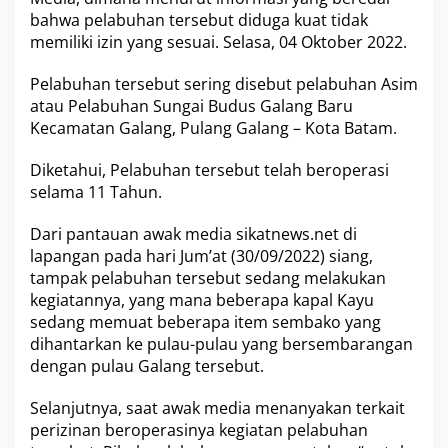
A
bahwa pelabuhan tersebut diduga kuat tidak
s
memiliki izin yang sesuai. Selasa, 04 Oktober 2022.
i
m
Pelabuhan tersebut sering disebut
pelabuhan Asim
P
u
atau
Pelabuhan Sungai Budus Galang Baru
l
Kecamatan Galang, Pulang Galang – Kota Batam.
a
u
Diketahui, Pelabuhan tersebut telah beroperasi
G
selama 11 Tahun.
a
l
a
Dari pantauan awak media
sikatnews.net
di
n
lapangan pada hari Jum’at (30/09/2022) siang,
g
tampak pelabuhan tersebut sedang melakukan
T
kegiatannya, yang mana beberapa kapal Kayu
i
d
sedang memuat beberapa item sembako yang
a
dihantarkan ke pulau-pulau yang bersembarangan
k
dengan pulau Galang tersebut.
M
e
Selanjutnya, saat awak media menanyakan terkait
n
g
perizinan beroperasinya kegiatan pelabuhan
a