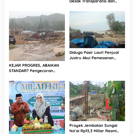
Desak Transparansi dan
Labuhanbatu
Evaluasi Kualitas Proyek
Jalan, Diduga Minim
Informasi
Diduga Pasir Laut! Penjual
Justru Akui Pemesanan
Dilakukan Langsung Humas
KEJAR PROGRES, ABAIKAN
Proyek Sukma
STANDAR? Pengecoran
Diguyur Hujan di Proyek
Rp87,34 Miliar Sukma Nias,
Konsultan, Pengawas dan
PPK Bungkam
Proyek Jembatan Sungai
Na’ai Rp13,3 Miliar Resmi