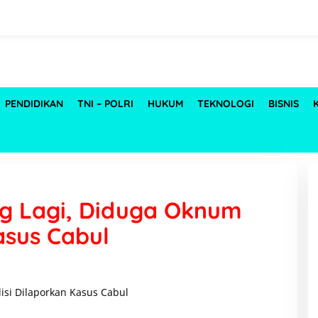
PENDIDIKAN
TNI – POLRI
HUKUM
TEKNOLOGI
BISNIS
eng Lagi, Diduga Oknum
asus Cabul