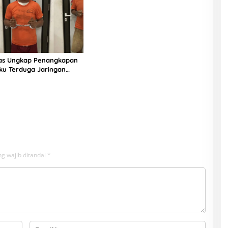
ias Ungkap Penangkapan
ku Terduga Jaringan
g wajib ditandai
*