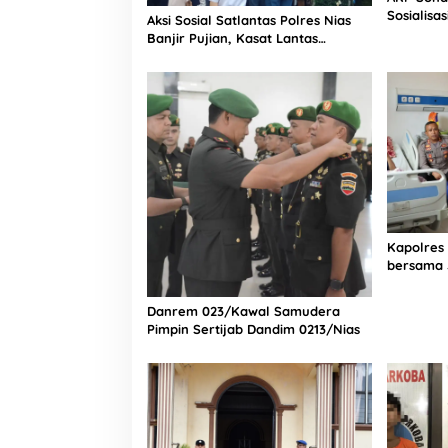
Sosialisa
Aksi Sosial Satlantas Polres Nias
Bintang L
Banjir Pujian, Kasat Lantas
Selatan
Ovaroni Zendrato Bagikan 1.000
Dus Kopi Fresco untuk Warga di
Tengah Sulitnya Ekonomi
Kapolres
bersama 
Bagian Lo
Rumah Sa
Danrem 023/Kawal Samudera
Pimpin Sertijab Dandim 0213/Nias