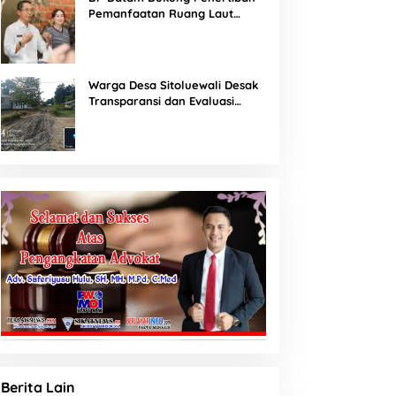
Pemanfaatan Ruang Laut
Sesuai Ketentuan Peraturan
Perundang-undangan
Warga Desa Sitoluewali Desak
Transparansi dan Evaluasi
Kualitas Proyek Jalan, Diduga
Minim Informasi
Berita Lain