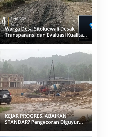
Warga Desa Sitoluewali Desak
Transparansi dan Evaluasi Kualitas
Proyek Jalan, Diduga Minim
Informasi
KEJAR PROGRES, ABAIKAN
STANDAR? Pengecoran Diguyur
Hujan di Proyek Rp87,34 Miliar
Sukma Nias, Konsultan, Pengawas