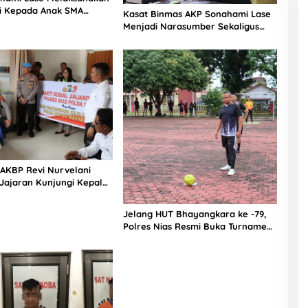
si Kepada Anak SMA
Kasat Binmas AKP Sonahami Lase
aut Teluk Dalam Nias
Menjadi Narasumber Sekaligus
Mengikuti Persekutuan Doa
 AKBP Revi Nurvelani
Jajaran Kunjungi Kepala
gistik Polres Nias di
kit
Jelang HUT Bhayangkara ke -79,
Polres Nias Resmi Buka Turnamen
Olahraga