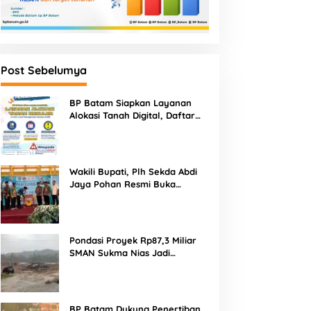
Post Sebelumya
BP Batam Siapkan Layanan
Alokasi Tanah Digital, Daftar
Lokasi Mulai Tersedia 11 Agustus
2026
Wakili Bupati, Plh Sekda Abdi
Jaya Pohan Resmi Buka
Porsadin VII Kabupaten
Labuhanbatu
Pondasi Proyek Rp87,3 Miliar
SMAN Sukma Nias Jadi
Sorotan: Dugaan Bore Pile
Dicor Saat Hujan, Konsultan
dan PPK Bungkam
BP Batam Dukung Penertiban