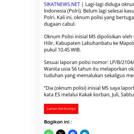
e
SIKATNEWS.NET
| Lagi-lagi diduga oknu
r
Indonesia (Polri). Belum lagi selesai k
c
Polri. Kali ini, oknum polisi yang bertug
o
r
dugaan cabul
.
e
n
Oknum Polisi inisial MS dipolisikan ole
g
Hilir, Kabupaten Labuhanbatu ke Mapol
L
pukul 10.45 WIB.
a
g
i
Sesuai laporan polisi nomor: LP/B/210
,
Wanita usia 56 tahun itu melaporkan o
D
tuduhan yang memalukan sekaligus menc
i
d
“Dia (oknum polisi) inisial MS saya lapor
u
g
kata ES melalui Kakak korban, Juli, Sabt
a
O
Laman berikutnya
k
n
u
Bagikan ini :
m
P