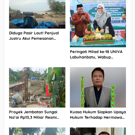
Diduga Pasir Laut! Penjual
Justru Akui Pemesanan
Dilakukan Langsung Humas
Proyek Sukma
Peringati Milad ke-18 UNIVA
Labuhanbatu, Wabup
Dorong Penguatan SDM
Unggul Menuju Indonesia
Emas 2045
Proyek Jembatan Sungai
Kuasa Hukum Siapkan Upaya
Na’ai Rp13,3 Miliar Resmi
Hukum Terhadap Hermawan
Dilaporkan ke APH, LSM
Amir Asal Bandung
PIJAR Keadilan Ungkap
Dugaan Penyimpangan