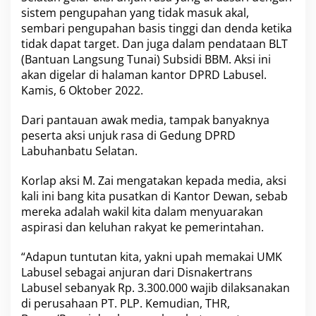
u
sistem pengupahan yang tidak masuk akal,
k
sembari pengupahan basis tinggi dan denda ketika
a
tidak dapat target. Dan juga dalam pendataan
BLT
n
(Bantuan Langsung Tunai) Subsidi BBM. Aksi ini
A
k
akan digelar di halaman kantor DPRD Labusel.
s
Kamis, 6 Oktober 2022.
i
U
Dari pantauan awak media, tampak banyaknya
n
peserta aksi unjuk rasa di Gedung
DPRD
j
u
Labuhanbatu Selatan
.
k
R
Korlap aksi M. Zai mengatakan kepada media, aksi
a
kali ini bang kita pusatkan di Kantor Dewan, sebab
s
mereka adalah wakil kita dalam menyuarakan
a
d
aspirasi dan keluhan rakyat ke pemerintahan.
i
D
“Adapun tuntutan kita, yakni upah memakai
UMK
e
Labusel
sebagai anjuran dari Disnakertrans
p
Labusel sebanyak Rp. 3.300.000 wajib dilaksanakan
a
n
di perusahaan PT. PLP. Kemudian, THR,
K