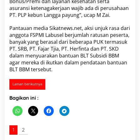
Bonus/Premi dan layanan kesehatan serta
a
asuransi ketenagakerjaan wajib ada di perusahaan
n
PT. PLP kebun Langga payung”, ucap M Zai.
t
o
r
Pantauan media Sikatnews.net, aksi unjuk rasa dari
D
anggota FSPMI Labusel berjumlah ratusan peserta,
P
banyak yang berasal dari beberapa PUK termasuk
R
PT. SRB, PT. Fajar Tjia, PT. Herfinta dan PT. SKD
D
dalam menyuarakan bantuan
L
BLT Subsidi BBM
a
agar mereka di ikutkan dalam pendataan bantuan
b
BLT BBM tersebut.
u
h
a
Laman berikutnya
n
b
Bagikan ini :
a
t
u
S
e
l
1
2
a
t