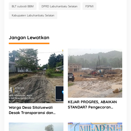
a
BLT subsidi BBM
DPRD Labuhanbatu Selatan
FSPMI
n
Kabupaten Labuhanbatu Selatan
Jangan Lewatkan
KEJAR PROGRES, ABAIKAN
STANDAR? Pengecoran
Warga Desa Sitoluewali
Diguyur Hujan di Proyek
Desak Transparansi dan
Rp87,34 Miliar Sukma Nias,
Evaluasi Kualitas Proyek
Konsultan, Pengawas dan
Jalan, Diduga Minim
PPK Bungkam
Informasi