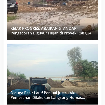
KEJAR PROGRES, ABAIKAN STANDAR?
Pengecoran Diguyur Hujan di Proyek Rp87,34
Miliar Sukma Nias, Konsultan, Pengawas dan
PPK Bungkam
Diduga Pasir Laut! Penjual Justru Akui
Pemesanan Dilakukan Langsung Humas
Proyek Sukma