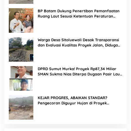
BP Batam Dukung Penertiban Pemanfaatan
Ruang Laut Sesuai Ketentuan Peraturan
Perundang-undangan
Warga Desa Sitoluewali Desak Transparansi
dan Evaluasi Kualitas Proyek Jalan, Diduga
Minim Informasi
DPRD Sumut Murka! Proyek Rp87,34 Miliar
SMAN Sukma Nias Diterpa Dugaan Pasir Laut
hingga Cor Saat Hujan, Berkat Laoli Ancam
Panggil Kontraktor
KEJAR PROGRES, ABAIKAN STANDAR?
Pengecoran Diguyur Hujan di Proyek
Rp87,34 Miliar Sukma Nias, Konsultan,
Pengawas dan PPK Bungkam