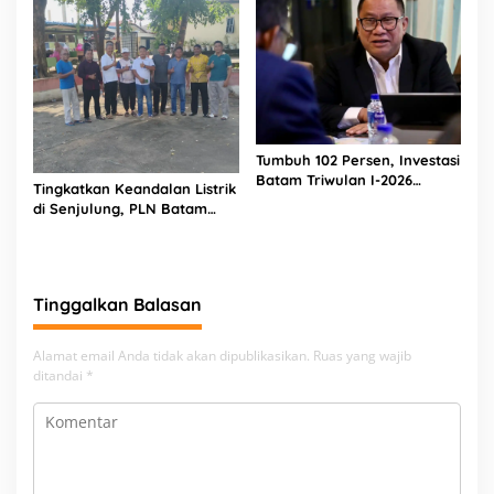
Rp2,68 Miliar
Tumbuh 102 Persen, Investasi
Batam Triwulan I-2026
Tingkatkan Keandalan Listrik
Tembus Rp 17,48 Triliun
di Senjulung, PLN Batam
Percepat Pembangunan
Gardu Baru Dalam Upaya
Pengamanan Peningkatan
Beban
Tinggalkan Balasan
Alamat email Anda tidak akan dipublikasikan.
Ruas yang wajib
ditandai
*