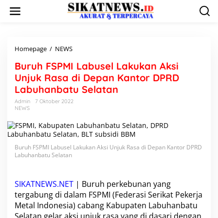
L
e
w
a
t
i
Homepage
/
NEWS
B
k
u
Buruh FSPMI Labusel Lakukan Aksi
e
r
k
u
Unjuk Rasa di Depan Kantor DPRD
o
h
Labuhanbatu Selatan
n
F
t
S
Admin
7 Oktober 2022
e
NEWS
P
n
M
I
L
a
Buruh FSPMI Labusel Lakukan Aksi Unjuk Rasa di Depan Kantor DPRD
b
Labuhanbatu Selatan
u
s
e
SIKATNEWS.NET
| Buruh perkebunan yang
l
tergabung di dalam
FSPMI
(Federasi Serikat Pekerja
L
Metal Indonesia) cabang
Kabupaten Labuhanbatu
a
Selatan
gelar aksi unjuk rasa yang di dasari dengan
k