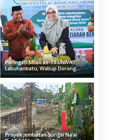
Peringati Milad ke-18 UNIVA
Labuhanbatu, Wabup Dorong
Penguatan SDM Unggul Menuju
Indonesia Emas 2045
Proyek Jembatan Sungai Na’ai