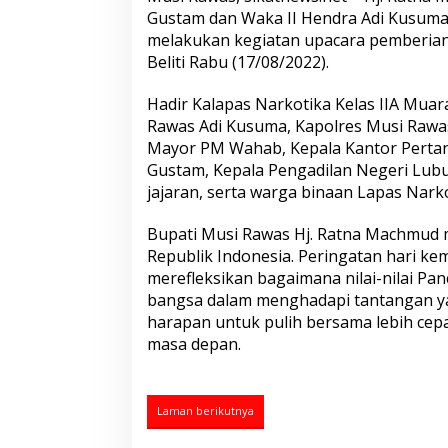
a
Gustam dan Waka II Hendra Adi Kusum
w
melakukan kegiatan upacara pemberian 
a
s
Beliti Rabu (17/08/2022).
M
e
Hadir Kalapas Narkotika Kelas IIA Muara
n
Rawas Adi Kusuma, Kapolres Musi Rawas
g
Mayor PM Wahab, Kepala Kantor Pertan
h
a
Gustam, Kepala Pengadilan Negeri Lubu
d
jajaran, serta warga binaan Lapas Narkot
i
r
Bupati Musi Rawas Hj. Ratna Machmu
i
Republik Indonesia. Peringatan hari ke
U
p
merefleksikan bagaimana nilai-nilai P
a
bangsa dalam menghadapi tantangan y
c
harapan untuk pulih bersama lebih cepa
a
masa depan.
r
a
P
e
Laman berikutnya
m
b