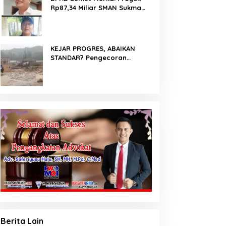
Rp87,34 Miliar SMAN Sukma
Nias Diterpa Dugaan Pasir
Laut hingga Cor Saat Hujan,
Berkat Laoli Ancam Panggil
Kontraktor
KEJAR PROGRES, ABAIKAN
STANDAR? Pengecoran
Diguyur Hujan di Proyek
Rp87,34 Miliar Sukma Nias,
Konsultan, Pengawas dan PPK
Bungkam
Berita Lain