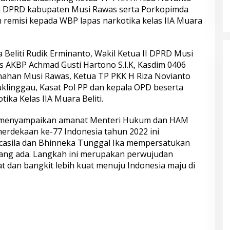
a DPRD kabupaten Musi Rawas serta Porkopimda
remisi kepada WBP lapas narkotika kelas IIA Muara
 Beliti Rudik Erminanto, Wakil Ketua II DPRD Musi
 AKBP Achmad Gusti Hartono S.I.K, Kasdim 0406
ahan Musi Rawas, Ketua TP PKK H Riza Novianto
klinggau, Kasat Pol PP dan kepala OPD beserta
ika Kelas IIA Muara Beliti.
d menyampaikan amanat Menteri Hukum dan HAM
merdekaan ke-77 Indonesia tahun 2022 ini
ancasila dan Bhinneka Tunggal Ika mempersatukan
ang ada. Langkah ini merupakan perwujudan
t dan bangkit lebih kuat menuju Indonesia maju di