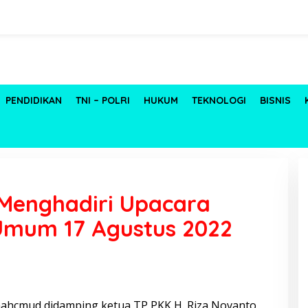
PENDIDIKAN
TNI – POLRI
HUKUM
TEKNOLOGI
BISNIS
 Menghadiri Upacara
Umum 17 Agustus 2022
 mahcmud didamping ketua TP PKK H. Riza Novanto