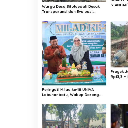
0
STANDAR?
Warga Desa Sitoluewali Desak
2
Hujan di 
Transparansi dan Evaluasi
2
Sukma Ni
Kualitas Proyek Jalan, Diduga
Pengawa
Minim Informasi
Proyek J
Rp13,3 Mi
APH, LSM
Dugaan 
Peringati Milad ke-18 UNIVA
Miliar
Labuhanbatu, Wabup Dorong
Penguatan SDM Unggul Menuju
Indonesia Emas 2045