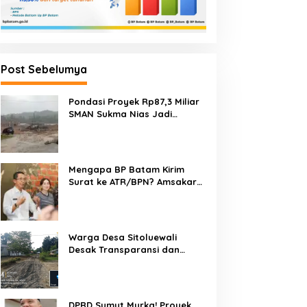
Post Sebelumya
Pondasi Proyek Rp87,3 Miliar
SMAN Sukma Nias Jadi
Sorotan: Dugaan Bore Pile
Dicor Saat Hujan, Konsultan
dan PPK Bungkam
Mengapa BP Batam Kirim
Surat ke ATR/BPN? Amsakar
Jelaskan Penyelesaian
Alokasi Lahan Perairan Belum
Direklamasi
Warga Desa Sitoluewali
Desak Transparansi dan
Evaluasi Kualitas Proyek
Jalan, Diduga Minim
Informasi
DPRD Sumut Murka! Proyek