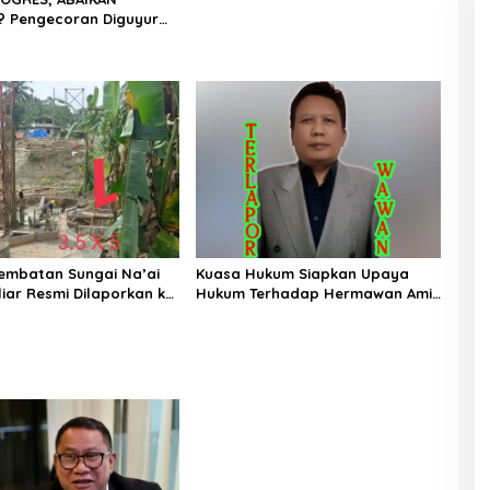
 Pengecoran Diguyur
Proyek Rp87,34 Miliar
as, Konsultan,
s dan PPK Bungkam
embatan Sungai Na’ai
Kuasa Hukum Siapkan Upaya
liar Resmi Dilaporkan ke
Hukum Terhadap Hermawan Amir
 PIJAR Keadilan Ungkap
Asal Bandung
Penyimpangan Rp2,68