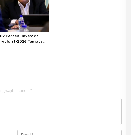
02 Persen, Investasi
iwulan I-2026 Tembus
riliun
ng wajib ditandai
*