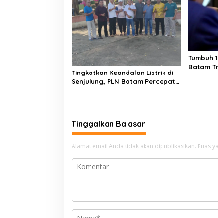
Tumbuh 1
Batam Tr
Tingkatkan Keandalan Listrik di
Rp 17,48 T
Senjulung, PLN Batam Percepat
Pembangunan Gardu Baru
Dalam Upaya Pengamanan
Peningkatan Beban
Tinggalkan Balasan
Alamat email Anda tidak akan dipublikasikan.
Ruas ya