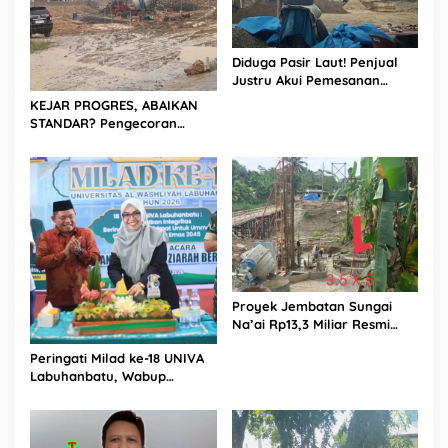
Diduga Pasir Laut! Penjual
Justru Akui Pemesanan
Dilakukan Langsung Humas
KEJAR PROGRES, ABAIKAN
Proyek Sukma
STANDAR? Pengecoran
Diguyur Hujan di Proyek
Rp87,34 Miliar Sukma Nias,
Konsultan, Pengawas dan
PPK Bungkam
Proyek Jembatan Sungai
Na’ai Rp13,3 Miliar Resmi
Dilaporkan ke APH, LSM
Peringati Milad ke-18 UNIVA
PIJAR Keadilan Ungkap
Labuhanbatu, Wabup
Dugaan Penyimpangan
Dorong Penguatan SDM
Rp2,68 Miliar
Unggul Menuju Indonesia
Emas 2045