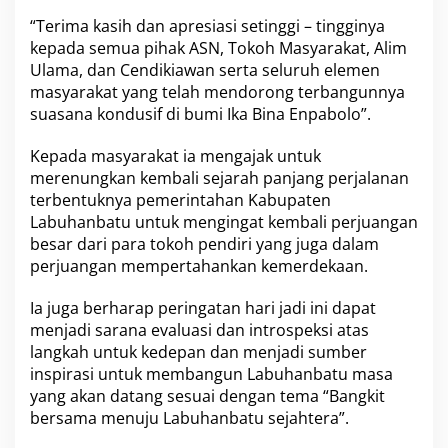
a
“Terima kasih dan apresiasi setinggi – tingginya
b
kepada semua pihak ASN, Tokoh Masyarakat, Alim
L
Ulama, dan Cendikiawan serta seluruh elemen
a
b
masyarakat yang telah mendorong terbangunnya
u
suasana kondusif di bumi Ika Bina Enpabolo”.
h
a
Kepada masyarakat ia mengajak untuk
n
merenungkan kembali sejarah panjang perjalanan
b
a
terbentuknya pemerintahan Kabupaten
t
Labuhanbatu untuk mengingat kembali perjuangan
u
besar dari para tokoh pendiri yang juga dalam
k
perjuangan mempertahankan kemerdekaan.
e
7
7
Ia juga berharap peringatan hari jadi ini dapat
menjadi sarana evaluasi dan introspeksi atas
langkah untuk kedepan dan menjadi sumber
inspirasi untuk membangun Labuhanbatu masa
yang akan datang sesuai dengan tema “Bangkit
bersama menuju Labuhanbatu sejahtera”.