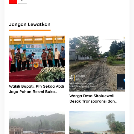
Jangan Lewatkan
Wakili Bupati, Plh Sekda Abdi
Jaya Pohan Resmi Buka
Warga Desa Sitoluewali
Porsadin VII Kabupaten
Desak Transparansi dan
Labuhanbatu
Evaluasi Kualitas Proyek
Jalan, Diduga Minim
Informasi