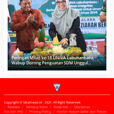
Peringati Milad ke-18 UNIVA Labuhanbatu,
Wabup Dorong Penguatan SDM Unggul
Menuju Indonesia Emas 2045
Copyright © Sikatnews.id - 2021. All Right Reserved.
Redaksi
Tentang Kami
Kode Etik
Disclaimer
Visi dan Misi
Privacy Policy
Kantor Hukum Safer dan Rekan