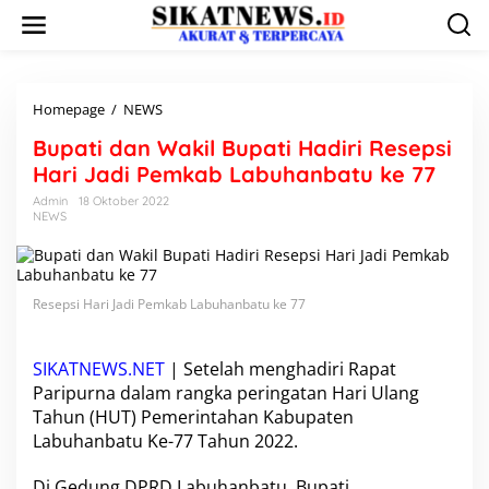
L
e
w
a
t
i
Homepage
/
NEWS
B
k
u
Bupati dan Wakil Bupati Hadiri Resepsi
e
p
k
a
Hari Jadi Pemkab Labuhanbatu ke 77
o
t
Admin
18 Oktober 2022
n
i
NEWS
t
d
e
a
n
n
W
Resepsi Hari Jadi Pemkab Labuhanbatu ke 77
a
k
i
l
SIKATNEWS.NET
| Setelah menghadiri Rapat
B
Paripurna dalam rangka peringatan Hari Ulang
u
Tahun (HUT) Pemerintahan Kabupaten
p
Labuhanbatu Ke-77 Tahun 2022.
a
t
i
Di Gedung DPRD Labuhanbatu, Bupati