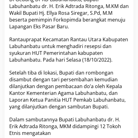
H
Labuhanbatu dr. H. Erik Adtrada Ritonga, M.KM dan
a
Wakil Bupati Hj. Ellya Rosa Siregar, S.Pd, M.M
d
beserta pemimpin Forkopimda berangkat menuju
i
Lapangan Eks Pasar Baru.
r
i
R
Rantauprapat Kecamatan Rantau Utara Kabupaten
e
Labuhanbatu untuk menghadiri resepsi dan
s
syukuran HUT Pemerintahan kabupaten
e
Labuhanbatu. Pada hari Selasa (18/10/2022).
p
s
i
Setelah tiba di lokasi, Bupati dan rombongan
H
disambut dengan tari persembahan kemudian
a
dilanjutkan dengan pembacaan do’a oleh Kepala
r
Kantor Kementerian Agama Labuhanbatu, dan
i
J
Laporan Ketua Panitia HUT Pemkab Labuhanbatu,
a
yang dilanjutkan dengan sambutan Bupati.
d
i
Dalam sambutannya Bupati Labuhanbatu dr. H.
P
Erik Adtrada Ritonga, MKM didampingi 12 Tokoh
e
m
Etnis mengatakan
k