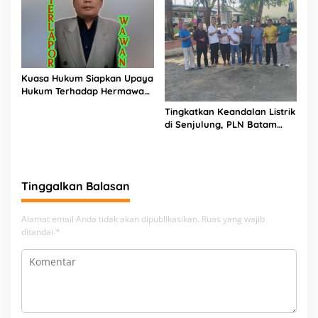
Kuasa Hukum Siapkan Upaya
Hukum Terhadap Hermawan
Amir Asal Bandung
Tingkatkan Keandalan Listrik
di Senjulung, PLN Batam
Percepat Pembangunan
Gardu Baru Dalam Upaya
Pengamanan Peningkatan
Beban
Tinggalkan Balasan
Alamat email Anda tidak akan dipublikasikan.
Ruas yang wajib
ditandai
*