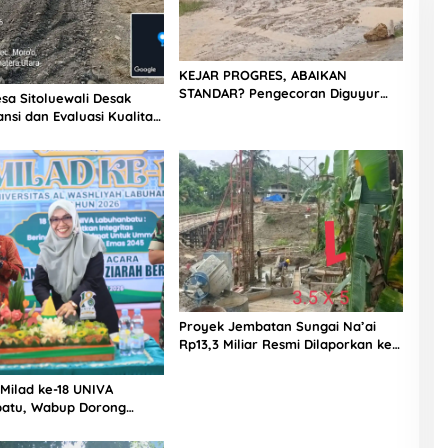
KEJAR PROGRES, ABAIKAN
STANDAR? Pengecoran Diguyur
sa Sitoluewali Desak
Hujan di Proyek Rp87,34 Miliar
nsi dan Evaluasi Kualitas
Sukma Nias, Konsultan, Pengawas
alan, Diduga Minim
dan PPK Bungkam
Proyek Jembatan Sungai Na’ai
Rp13,3 Miliar Resmi Dilaporkan ke
APH, LSM PIJAR Keadilan Ungkap
Dugaan Penyimpangan Rp2,68
 Milad ke-18 UNIVA
Miliar
atu, Wabup Dorong
n SDM Unggul Menuju
a Emas 2045