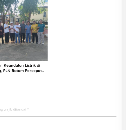
n Keandalan Listrik di
g, PLN Batam Percepat
unan Gardu Baru Dalam
ngamanan Peningkatan
g wajib ditandai
*