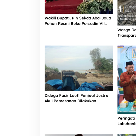
Wakili Bupati, Plh Sekda Abdi Jaya
Pohan Resmi Buka Porsadin VII
Kabupaten Labuhanbatu
Warga De
Transpara
Proyek J
Informasi
Diduga Pasir Laut! Penjual Justru
Akui Pemesanan Dilakukan
Langsung Humas Proyek Sukma
Peringati
Labuhanb
Penguata
Indonesi