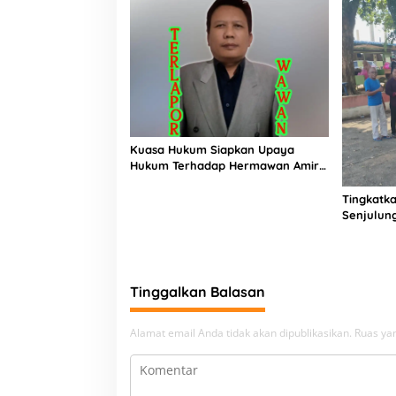
Kuasa Hukum Siapkan Upaya
Hukum Terhadap Hermawan Amir
Asal Bandung
Tingkatka
Senjulun
Pembang
Upaya Pe
Beban
Tinggalkan Balasan
Alamat email Anda tidak akan dipublikasikan.
Ruas yan