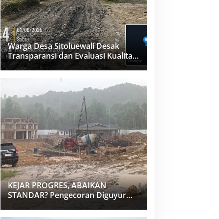
Warga Desa Sitoluewali Desak
Transparansi dan Evaluasi Kualitas
Proyek Jalan, Diduga Minim
Informasi
KEJAR PROGRES, ABAIKAN
STANDAR? Pengecoran Diguyur
Hujan di Proyek Rp87,34 Miliar
Sukma Nias, Konsultan, Pengawas