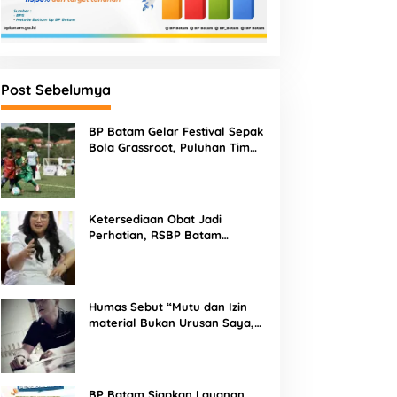
Post Sebelumya
BP Batam Gelar Festival Sepak
Bola Grassroot, Puluhan Tim
Muda Berebut Talenta Terbaik
Ketersediaan Obat Jadi
Perhatian, RSBP Batam
Gandeng BPOM
Humas Sebut “Mutu dan Izin
material Bukan Urusan Saya,
Apapun Bahan Saya Terima”
Tuai Kecaman Dari Masyarakat
BP Batam Siapkan Layanan