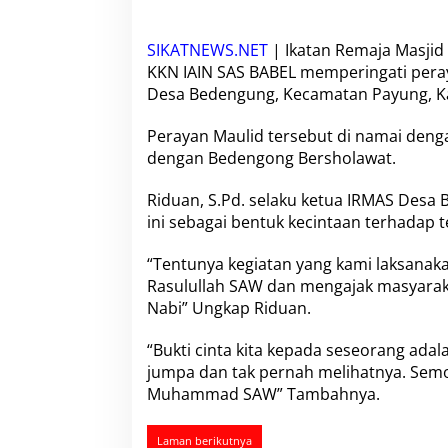
r
s
h
SIKATNEWS.NET
| Ikatan Remaja Masjid
a
KKN IAIN SAS BABEL memperingati pera
l
Desa Bedengung, Kecamatan Payung, Ka
a
w
a
Perayan Maulid tersebut di namai d
t
dengan Bedengong Bersholawat.
U
n
Riduan, S.Pd. selaku ketua IRMAS Desa
t
ini sebagai bentuk kecintaan terhadap 
u
k
S
“Tentunya kegiatan yang kami laksanakan
a
Rasulullah SAW dan mengajak masyarak
t
Nabi” Ungkap Riduan.
u
k
a
“Bukti cinta kita kepada seseorang ada
n
jumpa dan tak pernah melihatnya. Semo
U
Muhammad SAW” Tambahnya.
m
m
a
Laman berikutnya