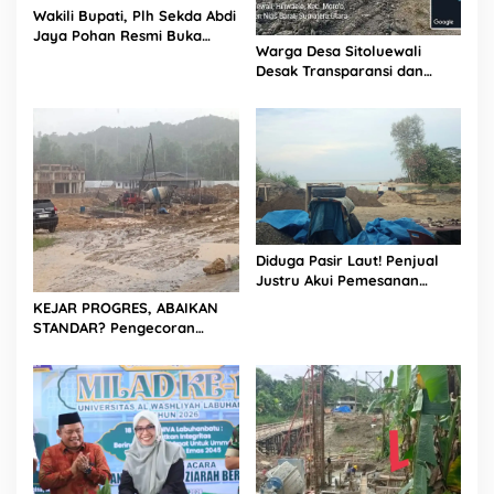
Wakili Bupati, Plh Sekda Abdi
Jaya Pohan Resmi Buka
Warga Desa Sitoluewali
Porsadin VII Kabupaten
Desak Transparansi dan
Labuhanbatu
Evaluasi Kualitas Proyek
Jalan, Diduga Minim
Informasi
Diduga Pasir Laut! Penjual
Justru Akui Pemesanan
Dilakukan Langsung Humas
KEJAR PROGRES, ABAIKAN
Proyek Sukma
STANDAR? Pengecoran
Diguyur Hujan di Proyek
Rp87,34 Miliar Sukma Nias,
Konsultan, Pengawas dan
PPK Bungkam