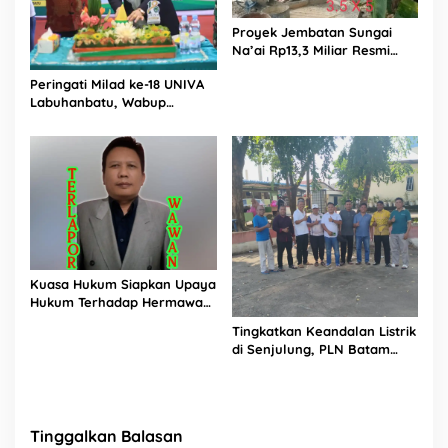
Proyek Jembatan Sungai
Na’ai Rp13,3 Miliar Resmi
Dilaporkan ke APH, LSM
Peringati Milad ke-18 UNIVA
PIJAR Keadilan Ungkap
Labuhanbatu, Wabup
Dugaan Penyimpangan
Dorong Penguatan SDM
Rp2,68 Miliar
Unggul Menuju Indonesia
Emas 2045
Kuasa Hukum Siapkan Upaya
Hukum Terhadap Hermawan
Amir Asal Bandung
Tingkatkan Keandalan Listrik
di Senjulung, PLN Batam
Percepat Pembangunan
Gardu Baru Dalam Upaya
Pengamanan Peningkatan
Beban
Tinggalkan Balasan