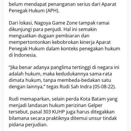
belum mendapat penanganan serius dari Aparat
s
i
Penegak Hukum (APH).
/
D
Dari lokasi, Nagoya Game Zone tampak ramai
e
dikunjungi para penjudi. Hal ini semakin
m
menguatkan dugaan pembiaran dan
o
k
mempertontonkan kebobrokan kinerja Aparat
e
Penegak Hukum dalam konteks penegakan hukum
P
di Indonesia.
o
l
“Jika benar adanya panglima tertinggi di negara ini
r
e
adalah hukum, maka kedudukannya sama-rata
s
dimata hukum, tanpa membeda-bedakan satu
t
dengan lainnya,” tegas Rudi Sah Indra (05-08-22).
a
B
Rudi memaparkan, selain perda Kota Batam yang
a
r
menjadi landasan hukum perizinan Gelper
e
tersebut, pasal 303 KUHP juga harus ditegakkan
l
bilamana secara praktiknya ditemui unsur tindak
a
pidana perjudian.
n
g