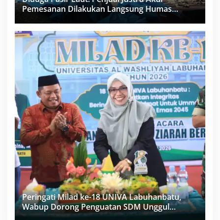
Pemesanan Dilakukan Langsung Humas
Proyek Sukma
Peringati Milad ke-18 UNIVA Labuhanbatu,
Wabup Dorong Penguatan SDM Unggul
Menuju Indonesia Emas 2045