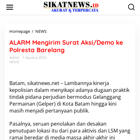
L
e
w
a
t
i
Homepage
/
NEWS
A
k
L
ALARM Mengirim Surat Aksi/Demo ke
e
A
k
R
Polresta Barelang
o
M
Admin
7 Agustus 2022
n
M
NEWS
t
e
e
n
n
g
i
Batam, sikatnews.net – Lambannya kinerja
r
kepolisian dalam menyikapi adanya dugaan praktik
i
tindak pidana perjudian bermodus Gelanggang
m
Permainan (Gelper) di Kota Batam hingga kini
S
masih menjadi pertanyaan publik.
u
r
a
Pasalnya, seruan penolakan dan desakan
t
penutupan lokasi itu dari para aktivis dan LSM yang
A
ramai beredar di media massa akhir-akhir ini
k