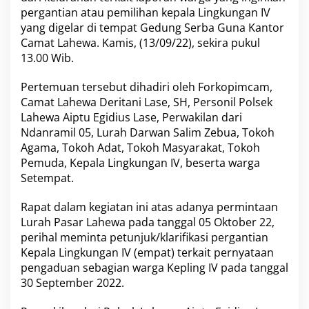
e
pergantian atau pemilihan kepala Lingkungan IV
p
yang digelar di tempat Gedung Serba Guna Kantor
u
Camat Lahewa. Kamis, (13/09/22), sekira pukul
t
13.00 Wib.
u
s
a
Pertemuan tersebut dihadiri oleh Forkopimcam,
n
Camat Lahewa Deritani Lase, SH, Personil Polsek
P
Lahewa Aiptu Egidius Lase, Perwakilan dari
e
Ndanramil 05, Lurah Darwan Salim Zebua, Tokoh
m
i
Agama, Tokoh Adat, Tokoh Masyarakat, Tokoh
l
Pemuda, Kepala Lingkungan IV, beserta warga
i
Setempat.
h
a
Rapat dalam kegiatan ini atas adanya permintaan
n
K
Lurah Pasar Lahewa pada tanggal 05 Oktober 22,
e
perihal meminta petunjuk/klarifikasi pergantian
p
Kepala Lingkungan IV (empat) terkait pernyataan
l
pengaduan sebagian warga Kepling IV pada tanggal
i
30 September 2022.
n
g
I