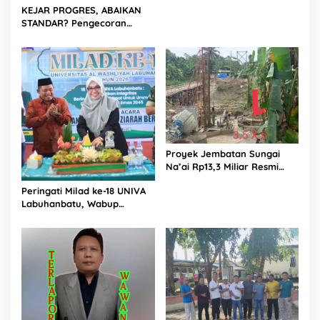
Dilakukan Langsung Humas
KEJAR PROGRES, ABAIKAN
Proyek Sukma
STANDAR? Pengecoran
Diguyur Hujan di Proyek
Rp87,34 Miliar Sukma Nias,
Konsultan, Pengawas dan
PPK Bungkam
Proyek Jembatan Sungai
Na’ai Rp13,3 Miliar Resmi
Dilaporkan ke APH, LSM
Peringati Milad ke-18 UNIVA
PIJAR Keadilan Ungkap
Labuhanbatu, Wabup
Dugaan Penyimpangan
Dorong Penguatan SDM
Rp2,68 Miliar
Unggul Menuju Indonesia
Emas 2045