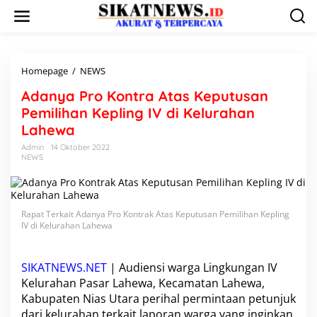
L
e
w
a
t
i
Homepage
/
NEWS
A
k
d
Adanya Pro Kontra Atas Keputusan
e
a
k
n
Pemilihan Kepling IV di Kelurahan
o
y
Lahewa
n
a
t
P
Admin
14 Oktober 2022
e
NEWS
r
n
o
K
o
n
Rapat Terkait Adanya Pro Kontrak Atas Keputusan Pemilihan Kepling
t
IV di Kelurahan Lahewa
r
a
A
SIKATNEWS.NET
| Audiensi warga Lingkungan IV
t
Kelurahan Pasar Lahewa, Kecamatan Lahewa,
a
Kabupaten Nias Utara perihal permintaan petunjuk
s
dari kelurahan terkait laporan warga yang inginkan
K