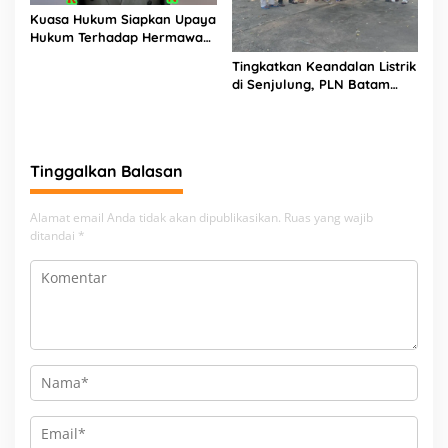
Kuasa Hukum Siapkan Upaya
Hukum Terhadap Hermawan
Amir Asal Bandung
Tingkatkan Keandalan Listrik
di Senjulung, PLN Batam
Percepat Pembangunan
Gardu Baru Dalam Upaya
Pengamanan Peningkatan
Beban
Tinggalkan Balasan
Alamat email Anda tidak akan dipublikasikan.
Ruas yang wajib
ditandai
*