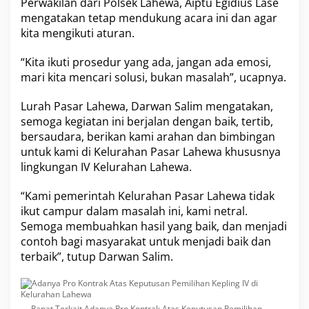
Perwakilan dari Polsek Lahewa, Aiptu Egidius Lase
V
mengatakan tetap mendukung acara ini dan agar
d
kita mengikuti aturan.
i
K
e
“Kita ikuti prosedur yang ada, jangan ada emosi,
l
mari kita mencari solusi, bukan masalah”, ucapnya.
u
r
Lurah Pasar Lahewa, Darwan Salim mengatakan,
a
semoga kegiatan ini berjalan dengan baik, tertib,
h
a
bersaudara, berikan kami arahan dan bimbingan
n
untuk kami di Kelurahan Pasar Lahewa khususnya
L
lingkungan IV Kelurahan Lahewa.
a
h
“Kami pemerintah Kelurahan Pasar Lahewa tidak
e
w
ikut campur dalam masalah ini, kami netral.
a
Semoga membuahkan hasil yang baik, dan menjadi
contoh bagi masyarakat untuk menjadi baik dan
terbaik”, tutup Darwan Salim.
Rapat Terkait Adanya Pro Kontrak Atas Keputusan Pemilihan