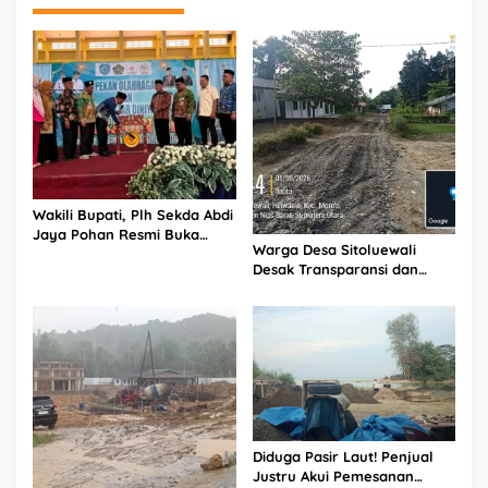
Wakili Bupati, Plh Sekda Abdi
Jaya Pohan Resmi Buka
Warga Desa Sitoluewali
Porsadin VII Kabupaten
Desak Transparansi dan
Labuhanbatu
Evaluasi Kualitas Proyek
Jalan, Diduga Minim
Informasi
Diduga Pasir Laut! Penjual
Justru Akui Pemesanan