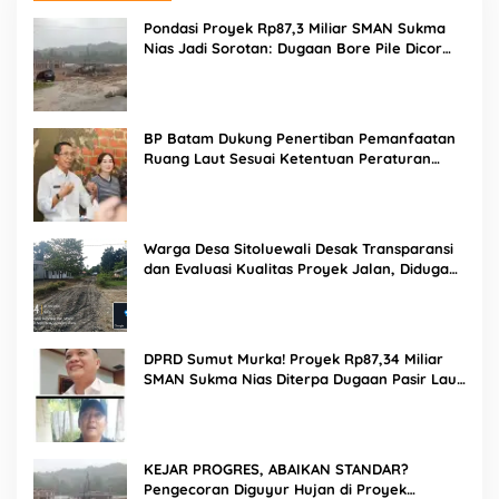
Pondasi Proyek Rp87,3 Miliar SMAN Sukma
Nias Jadi Sorotan: Dugaan Bore Pile Dicor
Saat Hujan, Konsultan dan PPK Bungkam
BP Batam Dukung Penertiban Pemanfaatan
Ruang Laut Sesuai Ketentuan Peraturan
Perundang-undangan
Warga Desa Sitoluewali Desak Transparansi
dan Evaluasi Kualitas Proyek Jalan, Diduga
Minim Informasi
DPRD Sumut Murka! Proyek Rp87,34 Miliar
SMAN Sukma Nias Diterpa Dugaan Pasir Laut
hingga Cor Saat Hujan, Berkat Laoli Ancam
Panggil Kontraktor
KEJAR PROGRES, ABAIKAN STANDAR?
Pengecoran Diguyur Hujan di Proyek