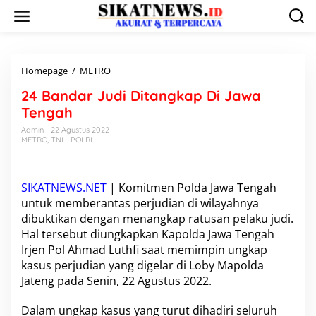
L
e
w
a
t
i
Homepage
/
METRO
2
k
4
24 Bandar Judi Ditangkap Di Jawa
e
B
k
a
Tengah
o
n
Admin
22 Agustus 2022
n
d
METRO
,
TNI - POLRI
t
a
e
r
n
J
u
SIKATNEWS.NET
| Komitmen Polda Jawa Tengah
d
untuk memberantas perjudian di wilayahnya
i
dibuktikan dengan menangkap ratusan pelaku judi.
D
Hal tersebut diungkapkan Kapolda Jawa Tengah
i
Irjen Pol Ahmad Luthfi saat memimpin ungkap
t
a
kasus perjudian yang digelar di Loby Mapolda
n
Jateng pada Senin, 22 Agustus 2022.
g
k
Dalam ungkap kasus yang turut dihadiri seluruh
a