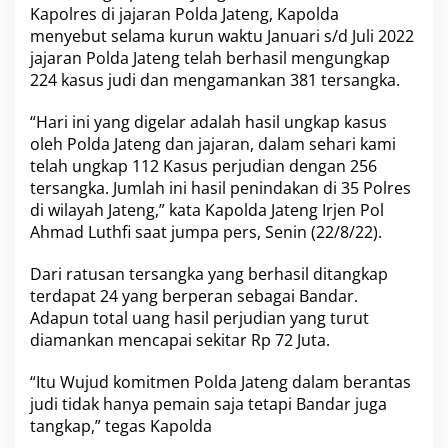
Kapolres di jajaran Polda Jateng, Kapolda
p
D
menyebut selama kurun waktu Januari s/d Juli 2022
i
jajaran Polda Jateng telah berhasil mengungkap
J
224 kasus judi dan mengamankan 381 tersangka.
a
w
“Hari ini yang digelar adalah hasil ungkap kasus
a
T
oleh Polda Jateng dan jajaran, dalam sehari kami
e
telah ungkap 112 Kasus perjudian dengan 256
n
tersangka. Jumlah ini hasil penindakan di 35 Polres
g
di wilayah Jateng,” kata Kapolda Jateng Irjen Pol
a
h
Ahmad Luthfi saat jumpa pers, Senin (22/8/22).
Dari ratusan tersangka yang berhasil ditangkap
terdapat 24 yang berperan sebagai Bandar.
Adapun total uang hasil perjudian yang turut
diamankan mencapai sekitar Rp 72 Juta.
“Itu Wujud komitmen Polda Jateng dalam berantas
judi tidak hanya pemain saja tetapi Bandar juga
tangkap,” tegas Kapolda