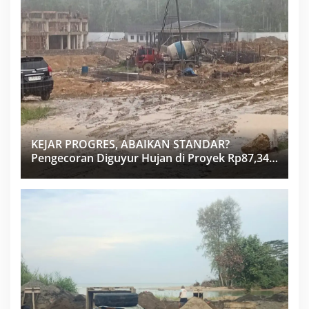
KEJAR PROGRES, ABAIKAN STANDAR?
Pengecoran Diguyur Hujan di Proyek Rp87,34
Miliar Sukma Nias, Konsultan, Pengawas dan
PPK Bungkam