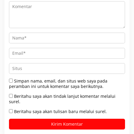
Simpan nama, email, dan situs web saya pada
peramban ini untuk komentar saya berikutnya.
Beritahu saya akan tindak lanjut komentar melalui
surel.
Beritahu saya akan tulisan baru melalui surel.