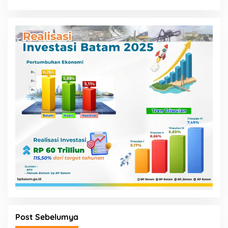
Post Sebelumya