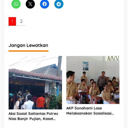
1
2
Jangan Lewatkan
AKP Sonahami Lase
Melaksanakan Sosialisasi
Aksi Sosial Satlantas Polres
Kepada Anak SMA Bintang
Nias Banjir Pujian, Kasat
Laut Teluk Dalam Nias
Lantas Ovaroni Zendrato