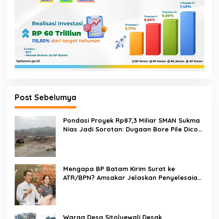
Post Sebelumya
Pondasi Proyek Rp87,3 Miliar SMAN Sukma
Nias Jadi Sorotan: Dugaan Bore Pile Dicor
Saat Hujan, Konsultan dan PPK Bungkam
Mengapa BP Batam Kirim Surat ke
ATR/BPN? Amsakar Jelaskan Penyelesaian
Alokasi Lahan Perairan Belum Direklamasi
Warga Desa Sitoluewali Desak