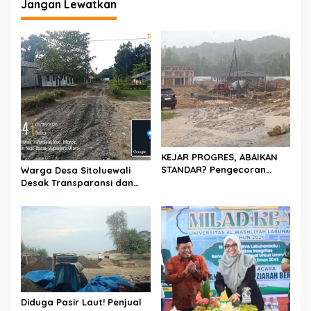
Jangan Lewatkan
KEJAR PROGRES, ABAIKAN
STANDAR? Pengecoran
Warga Desa Sitoluewali
Diguyur Hujan di Proyek
Desak Transparansi dan
Rp87,34 Miliar Sukma Nias,
Evaluasi Kualitas Proyek
Konsultan, Pengawas dan
Jalan, Diduga Minim
PPK Bungkam
Informasi
Diduga Pasir Laut! Penjual