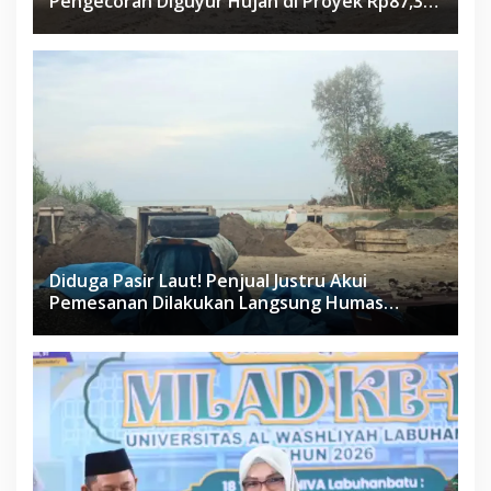
Pengecoran Diguyur Hujan di Proyek Rp87,34
Miliar Sukma Nias, Konsultan, Pengawas dan
PPK Bungkam
Diduga Pasir Laut! Penjual Justru Akui
Pemesanan Dilakukan Langsung Humas
Proyek Sukma