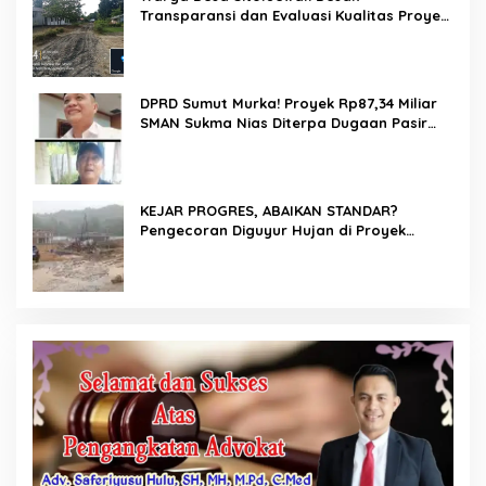
Transparansi dan Evaluasi Kualitas Proyek
Jalan, Diduga Minim Informasi
DPRD Sumut Murka! Proyek Rp87,34 Miliar
SMAN Sukma Nias Diterpa Dugaan Pasir
Laut hingga Cor Saat Hujan, Berkat Laoli
Ancam Panggil Kontraktor
KEJAR PROGRES, ABAIKAN STANDAR?
Pengecoran Diguyur Hujan di Proyek
Rp87,34 Miliar Sukma Nias, Konsultan,
Pengawas dan PPK Bungkam