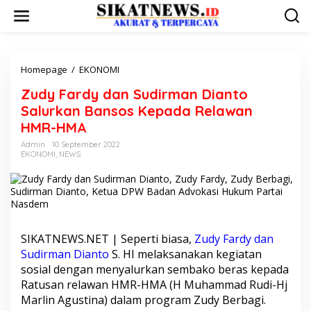
L
e
w
a
t
i
Homepage
/
EKONOMI
Z
k
u
Zudy Fardy dan Sudirman Dianto
e
d
k
y
Salurkan Bansos Kepada Relawan
o
F
HMR-HMA
n
a
t
r
Admin
10 September 2022
e
EKONOMI
,
NEWS
d
n
y
d
a
n
S
u
SIKATNEWS.NET | Seperti biasa,
Zudy Fardy dan
d
Sudirman Dianto
S. HI melaksanakan kegiatan
i
sosial dengan menyalurkan sembako beras kepada
r
m
Ratusan relawan HMR-HMA (H Muhammad Rudi-Hj
a
Marlin Agustina) dalam program
Zudy Berbagi
.
n