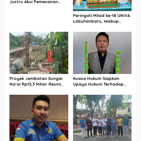
Justru Akui Pemesanan
Dilakukan Langsung Humas
Proyek Sukma
Peringati Milad ke-18 UNIVA
Labuhanbatu, Wabup
Dorong Penguatan SDM
Unggul Menuju Indonesia
Emas 2045
Proyek Jembatan Sungai
Kuasa Hukum Siapkan
Na’ai Rp13,3 Miliar Resmi
Upaya Hukum Terhadap
Dilaporkan ke APH, LSM
Hermawan Amir Asal
PIJAR Keadilan Ungkap
Bandung
Dugaan Penyimpangan
Rp2,68 Miliar