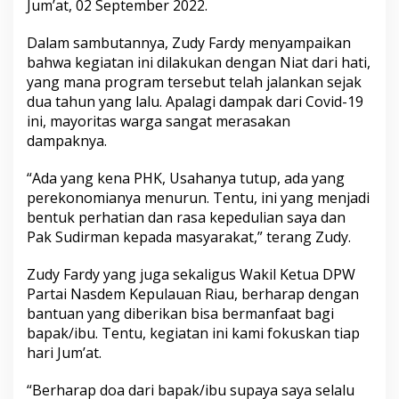
Jum’at, 02 September 2022.
D
i
Dalam sambutannya,
Zudy Fardy
menyampaikan
a
n
bahwa kegiatan ini dilakukan dengan Niat dari hati,
t
yang mana program tersebut telah jalankan sejak
o
dua tahun yang lalu. Apalagi dampak dari Covid-19
S
ini, mayoritas warga sangat merasakan
a
dampaknya.
l
u
r
“Ada yang kena PHK, Usahanya tutup, ada yang
k
perekonomianya menurun. Tentu, ini yang menjadi
a
bentuk perhatian dan rasa kepedulian saya dan
n
Pak Sudirman kepada masyarakat,” terang Zudy.
B
a
n
Zudy Fardy
yang juga sekaligus
Wakil Ketua DPW
s
Partai Nasdem
Kepulauan Riau, berharap dengan
o
bantuan yang diberikan bisa bermanfaat bagi
s
bapak/ibu. Tentu, kegiatan ini kami fokuskan tiap
K
e
hari Jum’at.
p
a
“Berharap doa dari bapak/ibu supaya saya selalu
d