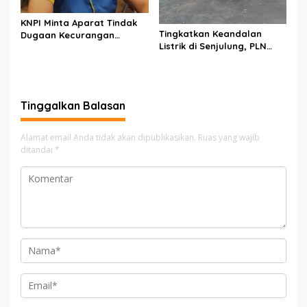
KNPI Minta Aparat Tindak
Tingkatkan Keandalan
Dugaan Kecurangan
Listrik di Senjulung, PLN
Distribusi MinyaKita, Harga
Batam Percepat
Jual Lampaui HET
Pembangunan Gardu Baru
Dalam Upaya Pengamanan
Peningkatan Beban
Tinggalkan Balasan
Alamat email Anda tidak akan dipublikasikan.
Ruas yang wajib
ditandai
*