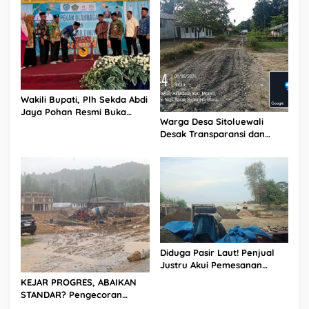
l
Wakili Bupati, Plh Sekda Abdi
Jaya Pohan Resmi Buka
Warga Desa Sitoluewali
Porsadin VII Kabupaten
Desak Transparansi dan
Labuhanbatu
Evaluasi Kualitas Proyek
Jalan, Diduga Minim
Informasi
Diduga Pasir Laut! Penjual
Justru Akui Pemesanan
Dilakukan Langsung Humas
KEJAR PROGRES, ABAIKAN
Proyek Sukma
STANDAR? Pengecoran
Diguyur Hujan di Proyek