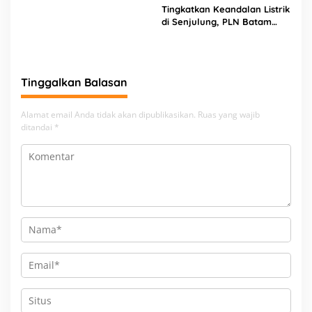
Amir Asal Bandung
Tingkatkan Keandalan Listrik
di Senjulung, PLN Batam
Percepat Pembangunan
Gardu Baru Dalam Upaya
Pengamanan Peningkatan
Beban
Tinggalkan Balasan
Alamat email Anda tidak akan dipublikasikan.
Ruas yang wajib
ditandai
*