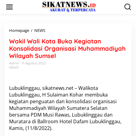
L
e
w
a
t
i
Homepage
/
NEWS
W
k
a
Wakil Wali Kota Buka Kegiatan
e
k
k
i
Konsolidasi Organisasi Muhammadiyah
o
l
Wilayah Sumsel
n
W
t
a
Admin
11 Agustus 2022
e
NEWS
l
n
i
K
o
Lubuklinggau, sikatnews.net – Walikota
t
Lubuklinggau, H Sulaiman Kohar membuka
a
kegiatan penguatan dan konsolidasi organisasi
B
u
Muhammadiyah Wilayah Sumatera Selatan
k
bersama PDM Musi Rawas, Lubuklinggau dan
a
Muratara di Ballroom Hotel Dafam Lubuklinggau,
K
Kamis, (11/8/2022).
e
g