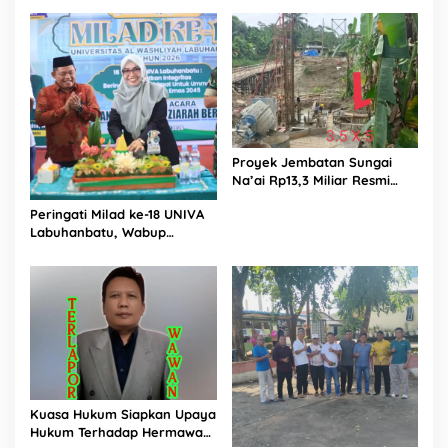
Rp87,34 Miliar Sukma Nias,
Konsultan, Pengawas dan
PPK Bungkam
Proyek Jembatan Sungai
Na’ai Rp13,3 Miliar Resmi
Dilaporkan ke APH, LSM
Peringati Milad ke-18 UNIVA
PIJAR Keadilan Ungkap
Labuhanbatu, Wabup
Dugaan Penyimpangan
Dorong Penguatan SDM
Rp2,68 Miliar
Unggul Menuju Indonesia
Emas 2045
Kuasa Hukum Siapkan Upaya
Hukum Terhadap Hermawan