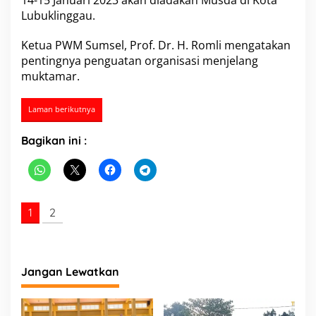
14-15 Januari 2023 akan diadakan Musda di Kota
i
Lubuklinggau.
M
u
Ketua PWM Sumsel, Prof. Dr. H. Romli mengatakan
h
pentingnya penguatan organisasi menjelang
a
m
muktamar.
m
a
Laman berikutnya
d
i
y
Bagikan ini :
a
h
W
i
l
1
2
a
y
a
h
S
Jangan Lewatkan
u
m
s
e