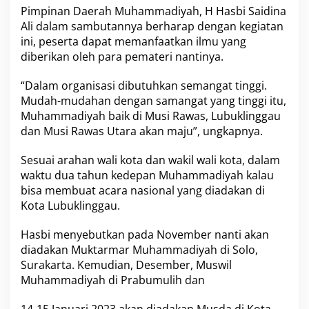
i
Pimpinan Daerah Muhammadiyah, H Hasbi Saidina
a
Ali dalam sambutannya berharap dengan kegiatan
t
ini, peserta dapat memanfaatkan ilmu yang
a
diberikan oleh para pemateri nantinya.
n
K
o
“Dalam organisasi dibutuhkan semangat tinggi.
n
Mudah-mudahan dengan samangat yang tinggi itu,
s
Muhammadiyah baik di Musi Rawas, Lubuklinggau
o
dan Musi Rawas Utara akan maju”, ungkapnya.
l
i
d
Sesuai arahan wali kota dan wakil wali kota, dalam
a
waktu dua tahun kedepan Muhammadiyah kalau
s
bisa membuat acara nasional yang diadakan di
i
Kota Lubuklinggau.
O
r
g
Hasbi menyebutkan pada November nanti akan
a
diadakan Muktarmar Muhammadiyah di Solo,
n
Surakarta. Kemudian, Desember, Muswil
i
Muhammadiyah di Prabumulih dan
s
a
s