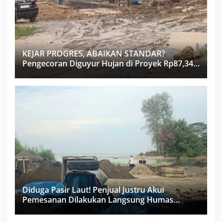
KEJAR PROGRES, ABAIKAN STANDAR?
Pengecoran Diguyur Hujan di Proyek Rp87,34
Miliar Sukma Nias, Konsultan, Pengawas dan
PPK Bungkam
Diduga Pasir Laut! Penjual Justru Akui
Pemesanan Dilakukan Langsung Humas
Proyek Sukma