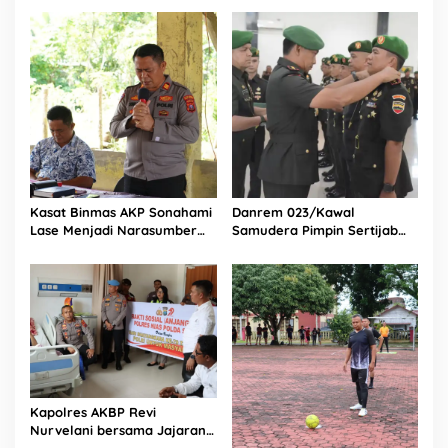
Selatan
Bagikan 1.000 Dus Kopi
h
Fresco untuk Warga di
u
Tengah Sulitnya Ekonomi
n
2
0
2
2
Kasat Binmas AKP Sonahami
Danrem 023/Kawal
Lase Menjadi Narasumber
Samudera Pimpin Sertijab
Sekaligus Mengikuti
Dandim 0213/Nias
Persekutuan Doa
Kapolres AKBP Revi
Nurvelani bersama Jajaran