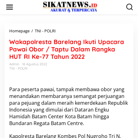
L
e
w
a
t
i
Homepage
/
TNI - POLRI
W
k
a
Wakapolresta Barelang Ikuti Upacara
e
k
k
a
Pawai Obor / Taptu Dalam Rangka
o
p
HUT RI Ke-77 Tahun 2022
n
o
t
l
Admin
16 Agustus 2022
e
TNI - POLRI
r
n
e
s
t
Para peserta pawai, tampak membawa obor yang
a
menandakan membaranya semangat perjuangan
B
para pejuang dalam meraih kemerdekaan Republik
a
r
Indonesia yang dimulai dari Dataran Engku
e
Hamidah Batam Center Kota Batam hingga
l
Bundaran Regata Batam Centre.
a
n
Kapolresta Barelang Kombes Pol Nugroho Tri N,
g