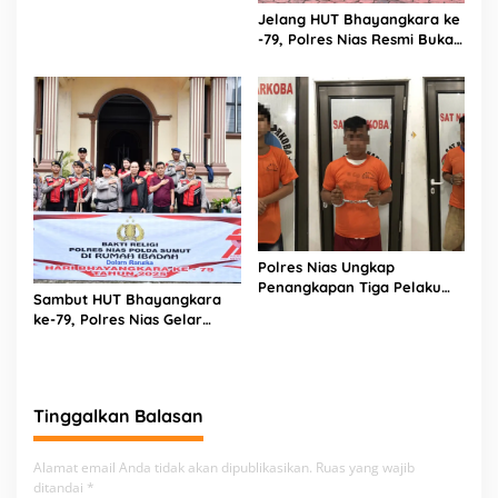
Kunjungi Kepala Bagian
Jelang HUT Bhayangkara ke
Logistik Polres Nias di Rumah
-79, Polres Nias Resmi Buka
Sakit
Turnamen Olahraga
Polres Nias Ungkap
Penangkapan Tiga Pelaku
Sambut HUT Bhayangkara
Terduga Jaringan Narkoba
ke-79, Polres Nias Gelar
Bakti Religi di Tiga Rumah
Ibadah
Tinggalkan Balasan
Alamat email Anda tidak akan dipublikasikan.
Ruas yang wajib
ditandai
*