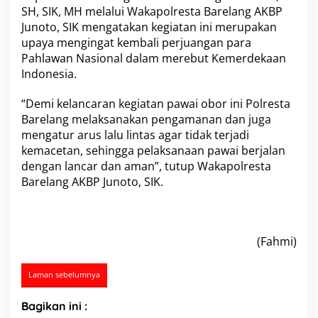
I
SH, SIK, MH melalui Wakapolresta Barelang AKBP
k
Junoto, SIK mengatakan kegiatan ini merupakan
u
upaya mengingat kembali perjuangan para
t
Pahlawan Nasional dalam merebut Kemerdekaan
i
Indonesia.
U
p
a
“Demi kelancaran kegiatan pawai obor ini Polresta
c
Barelang melaksanakan pengamanan dan juga
a
mengatur arus lalu lintas agar tidak terjadi
r
kemacetan, sehingga pelaksanaan pawai berjalan
a
P
dengan lancar dan aman”, tutup Wakapolresta
a
Barelang AKBP Junoto, SIK.
w
a
i
O
b
(Fahmi)
o
r
Laman sebelumnya
/
T
a
Bagikan ini :
p