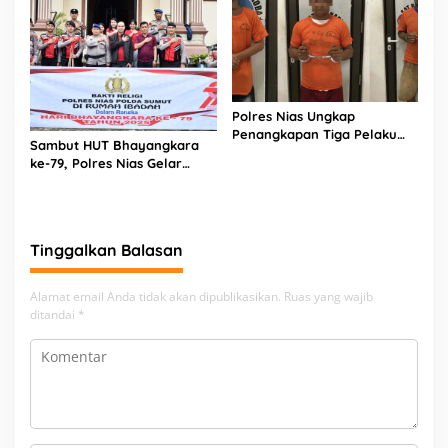
Polres Nias Ungkap
Penangkapan Tiga Pelaku
Sambut HUT Bhayangkara
Terduga Jaringan Narkoba
ke-79, Polres Nias Gelar
Bakti Religi di Tiga Rumah
Ibadah
Tinggalkan Balasan
Alamat email Anda tidak akan dipublikasikan.
Ruas yang wajib
ditandai
*