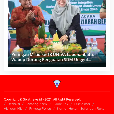
Peringati Milad ke-18 UNIVA Labuhanbatu,
Wabup Dorong Penguatan SDM Unggul
Menuju Indonesia Emas 2045
Copyright © Sikatnews.id - 2021. All Right Reserved.
Redaksi
Tentang Kami
Kode Etik
Disclaimer
Visi dan Misi
Privacy Policy
Kantor Hukum Safer dan Rekan