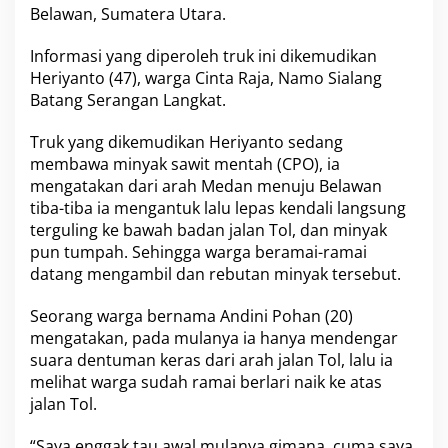
Belawan, Sumatera Utara.
e
r
b
Informasi yang diperoleh truk ini dikemudikan
a
Heriyanto (47), warga Cinta Raja, Namo Sialang
l
Batang Serangan Langkat.
i
k
,
Truk yang dikemudikan Heriyanto sedang
P
membawa minyak sawit mentah (CPO), ia
u
mengatakan dari arah Medan menuju Belawan
l
tiba-tiba ia mengantuk lalu lepas kendali langsung
u
terguling ke bawah badan jalan Tol, dan minyak
h
a
pun tumpah. Sehingga warga beramai-ramai
n
datang mengambil dan rebutan minyak tersebut.
W
a
Seorang warga bernama Andini Pohan (20)
r
mengatakan, pada mulanya ia hanya mendengar
g
a
suara dentuman keras dari arah jalan Tol, lalu ia
R
melihat warga sudah ramai berlari naik ke atas
e
jalan Tol.
b
u
“Saya enggak tau awal mulanya gimana, cuma saya
t