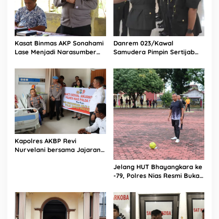
Kasat Binmas AKP Sonahami
Danrem 023/Kawal
Lase Menjadi Narasumber
Samudera Pimpin Sertijab
Sekaligus Mengikuti
Dandim 0213/Nias
Persekutuan Doa
Kapolres AKBP Revi
Nurvelani bersama Jajaran
Kunjungi Kepala Bagian
Jelang HUT Bhayangkara ke
Logistik Polres Nias di Rumah
-79, Polres Nias Resmi Buka
Sakit
Turnamen Olahraga