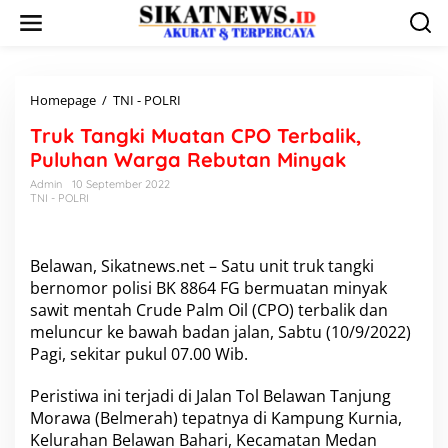
L
e
w
a
t
i
Homepage
/
TNI - POLRI
T
k
r
Truk Tangki Muatan CPO Terbalik,
e
u
k
k
Puluhan Warga Rebutan Minyak
o
T
Admin
10 September 2022
n
a
TNI - POLRI
t
n
e
g
n
k
i
Belawan, Sikatnews.net – Satu unit truk tangki
M
bernomor polisi BK 8864 FG bermuatan minyak
u
sawit mentah Crude Palm Oil (CPO) terbalik dan
a
meluncur ke bawah badan jalan, Sabtu (10/9/2022)
t
Pagi, sekitar pukul 07.00 Wib.
a
n
C
Peristiwa ini terjadi di Jalan Tol Belawan Tanjung
P
Morawa (Belmerah) tepatnya di Kampung Kurnia,
O
Kelurahan Belawan Bahari, Kecamatan Medan
T