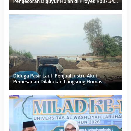
Pengecoran Diguyur Hujan di Proyek Rp87,34
Miliar Sukma Nias, Konsultan, Pengawas dan
PPK Bungkam
Diduga Pasir Laut! Penjual Justru Akui
Pemesanan Dilakukan Langsung Humas
Proyek Sukma