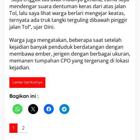
a
mendengar suara dentuman keras dari atas jalan
n
Tol, lalu saya lihat warga berlari mengejar keatas,
M
ternyata ada truk tangki terguling dibawah pinggir
i
jalan Tol”, ujar Dini.
n
y
a
Warga juga mengatakan, beberapa saat setelah
k
kejadian banyak penduduk berdatangan dengan
membawa ember, jerigen dengan berbagai ukuran,
memanen tumpahan CPO yang tergenang di lokasi
kejadian.
Laman berikutnya
Bagikan ini :
1
2