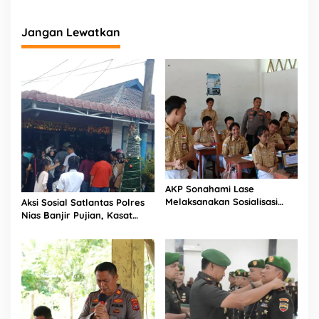
Jangan Lewatkan
AKP Sonahami Lase
Melaksanakan Sosialisasi
Aksi Sosial Satlantas Polres
Kepada Anak SMA Bintang
Nias Banjir Pujian, Kasat
Laut Teluk Dalam Nias
Lantas Ovaroni Zendrato
Selatan
Bagikan 1.000 Dus Kopi
Fresco untuk Warga di
Tengah Sulitnya Ekonomi