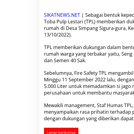
u
k
u
SIKATNEWS.NET
| Sebagai bentuk keped
n
Toba Pulp Lestari
(TPL) memberikan duk
g
rumah di Desa Simpang Sigura-gura, K
a
n
13/10/2022).
K
e
TPL memberikan dukungan dalam bentu
p
rumah warga yang terbakar yaitu, Seng 
a
dan Semen 40 Sak.
d
a
K
Sebelumnya,
Fire Safety TPL
mengambil l
o
Minggu 11 September 2022 lalu, denga
r
5.000 Liter untuk memadamkan si jago m
b
perusahaan untuk membantu masyaraka
a
n
K
Mewakili management, Staf
Humas TPL
e
menyampaikan rasa prihatin terhadap p
b
dengan dukungan yang diberikan dapat
a
k
a
Laman berikutnya