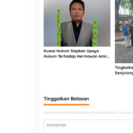
Kuasa Hukum Siapkan Upaya
Hukum Terhadap Hermawan Amir
Asal Bandung
Tingkatka
Senjulun
Pembang
Upaya Pe
Beban
Tinggalkan Balasan
Alamat email Anda tidak akan dipublikasikan.
Ruas yan