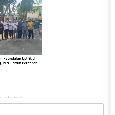
n Keandalan Listrik di
g, PLN Batam Percepat
unan Gardu Baru Dalam
ngamanan Peningkatan
g wajib ditandai
*