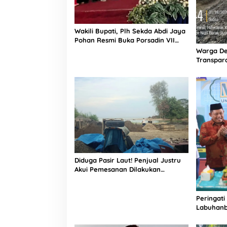
r
a
Wakili Bupati, Plh Sekda Abdi Jaya
Pohan Resmi Buka Porsadin VII
Kabupaten Labuhanbatu
Warga De
Transpara
Proyek J
Informasi
Diduga Pasir Laut! Penjual Justru
Akui Pemesanan Dilakukan
Langsung Humas Proyek Sukma
Peringati
Labuhanb
Penguata
Indonesi