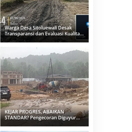
Warga Desa Sitoluewali Desak
Transparansi dan Evaluasi Kualitas
Proyek Jalan, Diduga Minim
Informasi
KEJAR PROGRES, ABAIKAN
STANDAR? Pengecoran Diguyur
Hujan di Proyek Rp87,34 Miliar
Sukma Nias, Konsultan, Pengawas