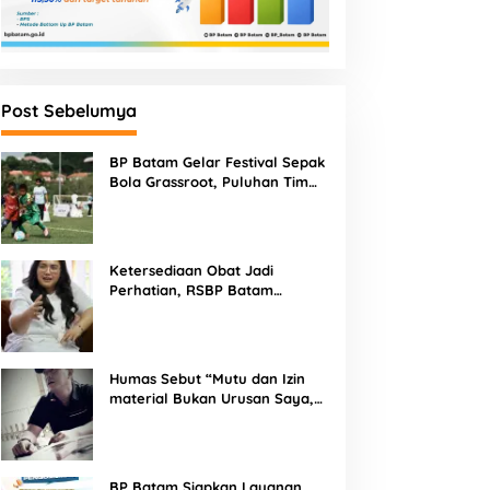
Post Sebelumya
BP Batam Gelar Festival Sepak
Bola Grassroot, Puluhan Tim
Muda Berebut Talenta Terbaik
Ketersediaan Obat Jadi
Perhatian, RSBP Batam
Gandeng BPOM
Humas Sebut “Mutu dan Izin
material Bukan Urusan Saya,
Apapun Bahan Saya Terima”
Tuai Kecaman Dari Masyarakat
BP Batam Siapkan Layanan