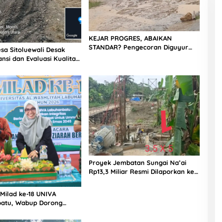
KEJAR PROGRES, ABAIKAN
STANDAR? Pengecoran Diguyur
sa Sitoluewali Desak
Hujan di Proyek Rp87,34 Miliar
nsi dan Evaluasi Kualitas
Sukma Nias, Konsultan, Pengawas
alan, Diduga Minim
dan PPK Bungkam
Proyek Jembatan Sungai Na’ai
Rp13,3 Miliar Resmi Dilaporkan ke
APH, LSM PIJAR Keadilan Ungkap
Dugaan Penyimpangan Rp2,68
 Milad ke-18 UNIVA
Miliar
atu, Wabup Dorong
n SDM Unggul Menuju
a Emas 2045