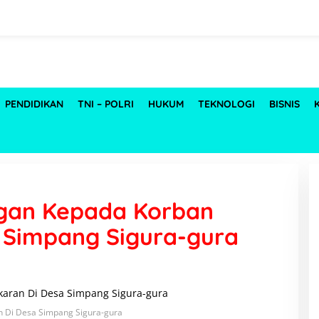
PENDIDIKAN
TNI – POLRI
HUKUM
TEKNOLOGI
BISNIS
gan Kepada Korban
 Simpang Sigura-gura
 Di Desa Simpang Sigura-gura