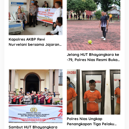
Kapolres AKBP Revi
Nurvelani bersama Jajaran
Kunjungi Kepala Bagian
Jelang HUT Bhayangkara ke
Logistik Polres Nias di Rumah
-79, Polres Nias Resmi Buka
Sakit
Turnamen Olahraga
Polres Nias Ungkap
Penangkapan Tiga Pelaku
Sambut HUT Bhayangkara
Terduga Jaringan Narkoba