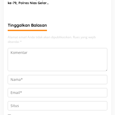
ke-79, Polres Nias Gelar
Bakti Religi di Tiga Rumah
Ibadah
Tinggalkan Balasan
Alamat email Anda tidak akan dipublikasikan.
Ruas yang wajib
ditandai
*