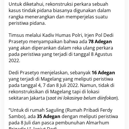
Untuk diketahui, rekonstruksi perkara sebuah
n
s
kasus tindak pidana biasanya digunakan dalam
t
rangka menerangkan dan memperjelas suatu
r
peristiwa pidana.
u
k
Timsus melalui Kadiv Humas Polri, Irjen Pol Dedi
s
i
Prasetyo menyampaikan bahwa ada
78 Adegan
K
yang akan diperankan dalam reka ulang perkara
a
pada peristiwa yang terjadi di tanggal 8 Agustus
s
2022.
u
s
P
Dedi Prasetyo menjelaskan, sebanyak
16 Adegan
e
yang terjadi di Magelang yang meliputi peristiwa
m
pada tanggal 4, 7 dan 8 Juli 2022. Namun, tidak di
b
rekonstruksikan di Magelang tapi di lokasi
u
n
sekitaran Jakarta (
saat ini lokasinya belum diinfokan
).
u
h
“Untuk di rumah Saguling (Rumah Pribadi Ferdy
a
Sambo), ada
35 Adegan
dengan meliputi peristiwa
n
pada 8 Juli dan pasca pembunuhan Almarhum
B
r