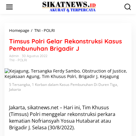
L
e
w
a
t
i
Homepage
/
TNI - POLRI
T
k
i
Timsus Polri Gelar Rekonstruksi Kasus
e
m
k
s
Pembunuhan Brigadir J
o
u
Admin
30 Agustus 2022
n
s
TNI - POLRI
t
P
e
o
n
l
r
5 Tersangka, 1 Korban dalam Kasus Pembunuhan Di Duren Tiga,
i
Jakarta
G
e
l
Jakarta, sikatnews.net – Hari ini, Tim Khusus
a
r
(Timsus) Polri menggelar rekonstruksi perkara
R
kematian Nofriansyah Yosua Hutabarat atau
e
Brigadir J. Selasa (30/8/2022).
k
o