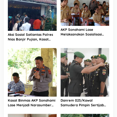
AKP Sonahami Lase
Melaksanakan Sosialisasi
Aksi Sosial Satlantas Polres
Kepada Anak SMA Bintang
Nias Banjir Pujian, Kasat
Laut Teluk Dalam Nias
Lantas Ovaroni Zendrato
Selatan
Bagikan 1.000 Dus Kopi
Fresco untuk Warga di
Tengah Sulitnya Ekonomi
Kasat Binmas AKP Sonahami
Danrem 023/Kawal
Lase Menjadi Narasumber
Samudera Pimpin Sertijab
Sekaligus Mengikuti
Dandim 0213/Nias
Persekutuan Doa