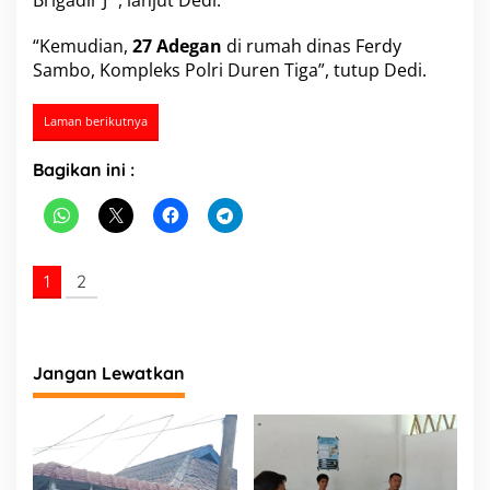
Brigadir J “, lanjut Dedi.
i
g
“Kemudian,
27 Adegan
di rumah dinas Ferdy
a
Sambo, Kompleks Polri Duren Tiga”, tutup Dedi.
d
i
r
Laman berikutnya
J
Bagikan ini :
1
2
Jangan Lewatkan