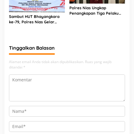
Polres Nias Ungkap
Penangkapan Tiga Pelaku
Sambut HUT Bhayangkara
Terduga Jaringan Narkoba
ke-79, Polres Nias Gelar
Bakti Religi di Tiga Rumah
Ibadah
Tinggalkan Balasan
Alamat email Anda tidak akan dipublikasikan.
Ruas yang wajib
ditandai
*