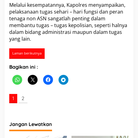
e
Melalui kesempatannya, Kapolres menyampaikan,
s
pelaksanaan tugas sehari – hari fungsi dan peran
L
tenaga non ASN sangatlah penting dalam
a
membantu tugas – tugas kepolisian, seperti halnya
b
dalam bidang administrasi maupun dalam tugas
u
h
yang lain.
a
n
Laman berikutnya
b
a
t
Bagikan ini :
u
B
e
r
i
1
2
M
o
t
i
v
Jangan Lewatkan
a
s
i