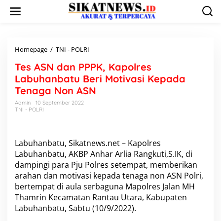
L
e
w
a
t
i
Homepage
/
TNI - POLRI
T
k
e
Tes ASN dan PPPK, Kapolres
e
s
k
A
Labuhanbatu Beri Motivasi Kepada
o
S
Tenaga Non ASN
n
N
t
d
Admin
10 September 2022
e
TNI - POLRI
a
n
n
P
P
Labuhanbatu, Sikatnews.net – Kapolres
P
Labuhanbatu, AKBP Anhar Arlia Rangkuti,S.IK, di
K
dampingi para Pju Polres setempat, memberikan
,
K
arahan dan motivasi kepada tenaga non ASN Polri,
a
bertempat di aula serbaguna Mapolres Jalan MH
p
Thamrin Kecamatan Rantau Utara, Kabupaten
o
Labuhanbatu, Sabtu (10/9/2022).
l
r