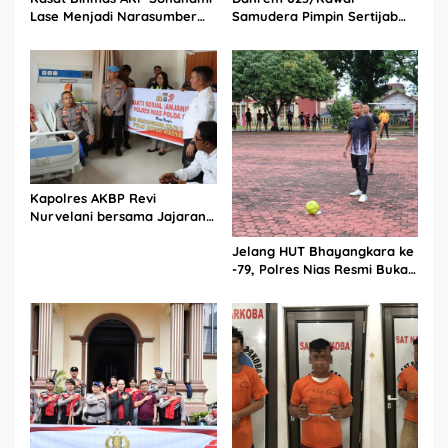
Lase Menjadi Narasumber
Samudera Pimpin Sertijab
Sekaligus Mengikuti
Dandim 0213/Nias
Persekutuan Doa
Kapolres AKBP Revi
Nurvelani bersama Jajaran
Kunjungi Kepala Bagian
Jelang HUT Bhayangkara ke
Logistik Polres Nias di Rumah
-79, Polres Nias Resmi Buka
Sakit
Turnamen Olahraga