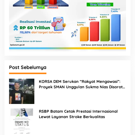
Post Sebelumya
KORSA DEM Serukan “Rakyat Mengawasi”:
Proyek SMAN Unggulan Sukma Nias Disorot,
Konsultan dan PPK Diminta Hadir di Aksi
Damai
RSBP Batam Cetak Prestasi Internasional
Lewat Layanan Stroke Berkualitas