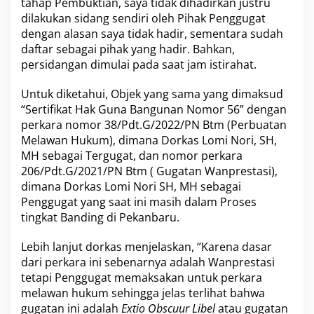
tahap Pembuktian, saya tidak dihadirkan justru
g
dilakukan sidang sendiri oleh Pihak Penggugat
S
dengan alasan saya tidak hadir, sementara sudah
a
daftar sebagai pihak yang hadir. Bahkan,
m
a
persidangan dimulai pada saat jam istirahat.
,
P
Untuk diketahui, Objek yang sama yang dimaksud
e
“Sertifikat Hak Guna Bangunan Nomor 56” dengan
r
perkara nomor 38/Pdt.G/2022/PN Btm (Perbuatan
k
a
Melawan Hukum), dimana Dorkas Lomi Nori, SH,
r
MH sebagai Tergugat, dan nomor perkara
a
206/Pdt.G/2021/PN Btm ( Gugatan Wanprestasi),
S
dimana Dorkas Lomi Nori SH, MH sebagai
e
b
Penggugat yang saat ini masih dalam Proses
e
tingkat Banding di Pekanbaru.
l
u
Lebih lanjut dorkas menjelaskan, “Karena dasar
m
dari perkara ini sebenarnya adalah Wanprestasi
n
y
tetapi Penggugat memaksakan untuk perkara
a
melawan hukum sehingga jelas terlihat bahwa
M
gugatan ini adalah
Extio Obscuur Libel
atau gugatan
a