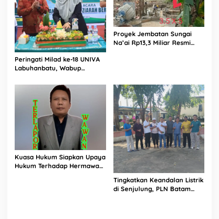
Proyek Jembatan Sungai
Na’ai Rp13,3 Miliar Resmi
Dilaporkan ke APH, LSM
Peringati Milad ke-18 UNIVA
PIJAR Keadilan Ungkap
Labuhanbatu, Wabup
Dugaan Penyimpangan
Dorong Penguatan SDM
Rp2,68 Miliar
Unggul Menuju Indonesia
Emas 2045
Kuasa Hukum Siapkan Upaya
Hukum Terhadap Hermawan
Amir Asal Bandung
Tingkatkan Keandalan Listrik
di Senjulung, PLN Batam
Percepat Pembangunan
Gardu Baru Dalam Upaya
Pengamanan Peningkatan