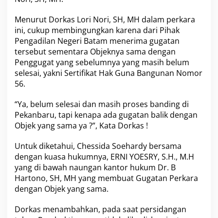
i
k
Menurut Dorkas Lori Nori, SH, MH dalam perkara
P
ini, cukup membingungkan karena dari Pihak
e
Pengadilan Negeri Batam menerima gugatan
n
g
tersebut sementara Objeknya sama dengan
g
Penggugat yang sebelumnya yang masih belum
u
selesai, yakni Sertifikat Hak Guna Bangunan Nomor
g
56.
a
t
d
“Ya, belum selesai dan masih proses banding di
e
Pekanbaru, tapi kenapa ada gugatan balik dengan
n
Objek yang sama ya ?”, Kata Dorkas !
g
a
Untuk diketahui, Chessida Soehardy bersama
n
O
dengan kuasa hukumnya, ERNI YOESRY, S.H., M.H
b
yang di bawah naungan kantor hukum Dr. B
j
Hartono, SH, MH yang membuat Gugatan Perkara
e
dengan Objek yang sama.
k
Y
a
Dorkas menambahkan, pada saat persidangan
n