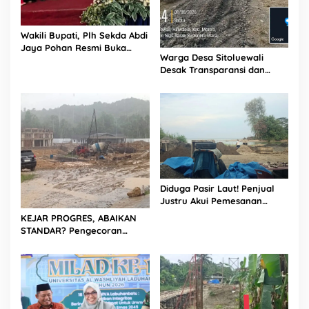
Wakili Bupati, Plh Sekda Abdi
Jaya Pohan Resmi Buka
Warga Desa Sitoluewali
Porsadin VII Kabupaten
Desak Transparansi dan
Labuhanbatu
Evaluasi Kualitas Proyek
Jalan, Diduga Minim
Informasi
Diduga Pasir Laut! Penjual
Justru Akui Pemesanan
Dilakukan Langsung Humas
KEJAR PROGRES, ABAIKAN
Proyek Sukma
STANDAR? Pengecoran
Diguyur Hujan di Proyek
Rp87,34 Miliar Sukma Nias,
Konsultan, Pengawas dan
PPK Bungkam