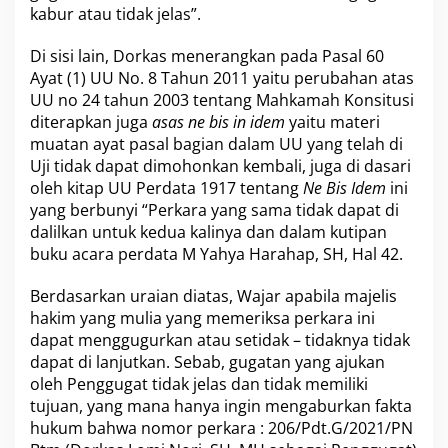
kabur atau tidak jelas”.
s
i
h
Di sisi lain, Dorkas menerangkan pada Pasal 60
P
Ayat (1) UU No. 8 Tahun 2011 yaitu perubahan atas
r
UU no 24 tahun 2003 tentang Mahkamah Konsitusi
o
diterapkan juga
asas ne bis in idem
yaitu materi
s
muatan ayat pasal bagian dalam UU yang telah di
e
s
Uji tidak dapat dimohonkan kembali, juga di dasari
D
oleh kitap UU Perdata 1917 tentang
Ne Bis Idem
ini
i
yang berbunyi “Perkara yang sama tidak dapat di
T
dalilkan untuk kedua kalinya dan dalam kutipan
i
n
buku acara perdata M Yahya Harahap, SH, Hal 42.
g
k
Berdasarkan uraian diatas, Wajar apabila majelis
a
hakim yang mulia yang memeriksa perkara ini
t
dapat menggugurkan atau setidak – tidaknya tidak
B
a
dapat di lanjutkan. Sebab, gugatan yang ajukan
n
oleh Penggugat tidak jelas dan tidak memiliki
d
tujuan, yang mana hanya ingin mengaburkan fakta
i
hukum bahwa nomor perkara : 206/Pdt.G/2021/PN
n