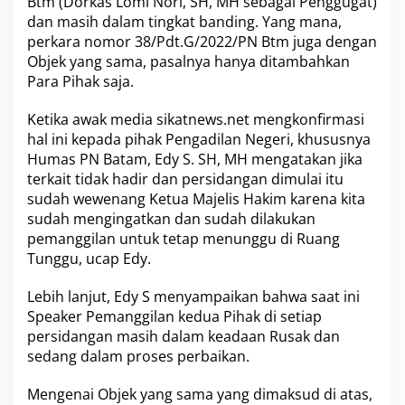
Btm (Dorkas Lomi Nori, SH, MH sebagai Penggugat)
g
dan masih dalam tingkat banding. Yang mana,
perkara nomor 38/Pdt.G/2022/PN Btm juga dengan
Objek yang sama, pasalnya hanya ditambahkan
Para Pihak saja.
Ketika awak media sikatnews.net mengkonfirmasi
hal ini kepada pihak Pengadilan Negeri, khususnya
Humas PN Batam, Edy S. SH, MH mengatakan jika
terkait tidak hadir dan persidangan dimulai itu
sudah wewenang Ketua Majelis Hakim karena kita
sudah mengingatkan dan sudah dilakukan
pemanggilan untuk tetap menunggu di Ruang
Tunggu, ucap Edy.
Lebih lanjut, Edy S menyampaikan bahwa saat ini
Speaker Pemanggilan kedua Pihak di setiap
persidangan masih dalam keadaan Rusak dan
sedang dalam proses perbaikan.
Mengenai Objek yang sama yang dimaksud di atas,