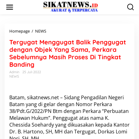
L
e
w
a
t
i
Homepage
/
NEWS
T
k
e
Tergugat Menggugat Balik Penggugat
e
r
k
g
dengan Objek Yang Sama, Perkara
o
u
Sebelumnya Masih Proses Di Tingkat
n
g
Banding
t
a
e
t
Admin
25 Juli 2022
n
M
NEWS
e
n
g
Batam, sikatnews.net – Sidang Pengadilan Negeri
g
Batam yang di gelar dengan Nomor Perkara
u
g
38/Pdt.G/2022/PN Btm dengan Perkara “Perbuatan
a
Melawan Hukum”. Penggugat atas nama K.
t
Chessida Soehardy yang dikuasakan kepada Kantor
B
Dr. B. Hartono, SH, MH dan Tergugat, Dorkas Lomi
a
l
Nori, SH, MH.