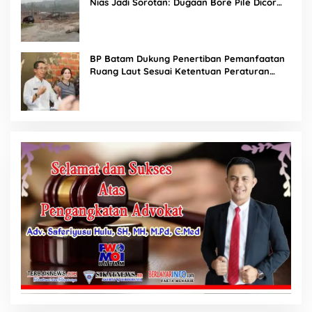
Nias Jadi Sorotan: Dugaan Bore Pile Dicor
Saat Hujan, Konsultan dan PPK Bungkam
BP Batam Dukung Penertiban Pemanfaatan
Ruang Laut Sesuai Ketentuan Peraturan
Perundang-undangan