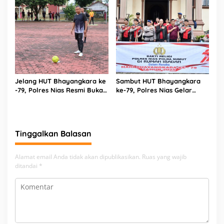
Jelang HUT Bhayangkara ke
Sambut HUT Bhayangkara
-79, Polres Nias Resmi Buka
ke-79, Polres Nias Gelar
Turnamen Olahraga
Bakti Religi di Tiga Rumah
Ibadah
Tinggalkan Balasan
Alamat email Anda tidak akan dipublikasikan.
Ruas yang wajib
ditandai
*