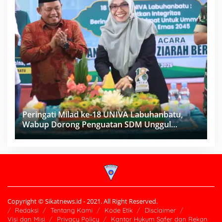
Peringati Milad ke-18 UNIVA Labuhanbatu,
Wabup Dorong Penguatan SDM Unggul
Menuju Indonesia Emas 2045
Copyright © Sikatnews.id - 2021. All Right Reserved.
Redaksi
Tentang Kami
Kode Etik
Disclaimer
Visi dan Misi
Privacy Policy
Kantor Hukum Safer dan Rekan