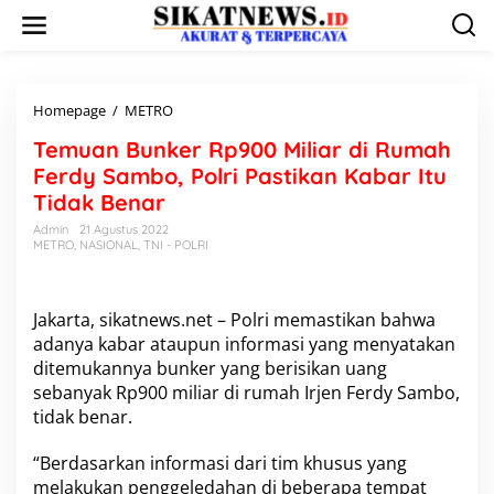
L
e
w
a
t
i
Homepage
/
METRO
T
k
e
Temuan Bunker Rp900 Miliar di Rumah
e
m
k
u
Ferdy Sambo, Polri Pastikan Kabar Itu
o
a
Tidak Benar
n
n
t
B
Admin
21 Agustus 2022
e
METRO
,
NASIONAL
,
TNI - POLRI
u
n
n
k
e
Jakarta, sikatnews.net – Polri memastikan bahwa
r
adanya kabar ataupun informasi yang menyatakan
R
ditemukannya bunker yang berisikan uang
p
9
sebanyak Rp900 miliar di rumah Irjen Ferdy Sambo,
0
tidak benar.
0
M
“Berdasarkan informasi dari tim khusus yang
i
melakukan penggeledahan di beberapa tempat
l