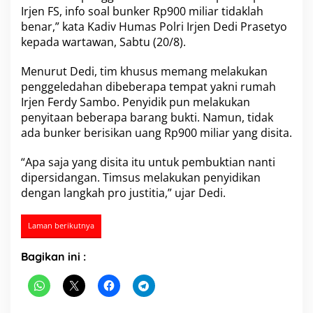
i
Irjen FS, info soal bunker Rp900 miliar tidaklah
a
benar,” kata Kadiv Humas Polri Irjen Dedi Prasetyo
r
kepada wartawan, Sabtu (20/8).
d
i
Menurut Dedi, tim khusus memang melakukan
R
u
penggeledahan dibeberapa tempat yakni rumah
m
Irjen Ferdy Sambo. Penyidik pun melakukan
a
penyitaan beberapa barang bukti. Namun, tidak
h
ada bunker berisikan uang Rp900 miliar yang disita.
F
e
r
“Apa saja yang disita itu untuk pembuktian nanti
d
dipersidangan. Timsus melakukan penyidikan
y
dengan langkah pro justitia,” ujar Dedi.
S
a
m
Laman berikutnya
b
o
Bagikan ini :
,
P
o
l
r