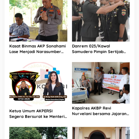
a
r
Kasat Binmas AKP Sonahami
Danrem 023/Kawal
Lase Menjadi Narasumber
Samudera Pimpin Sertijab
Sekaligus Mengikuti
Dandim 0213/Nias
Persekutuan Doa
Kapolres AKBP Revi
Ketua Umum AKPERSI
Nurvelani bersama Jajaran
Segera Bersurat ke Menteri
Kunjungi Kepala Bagian
Komunikasi dan Digital
Logistik Polres Nias di Rumah
Terkait Polemik Transfer
Sakit
Data Pribadi Masyarakat
Indonesia