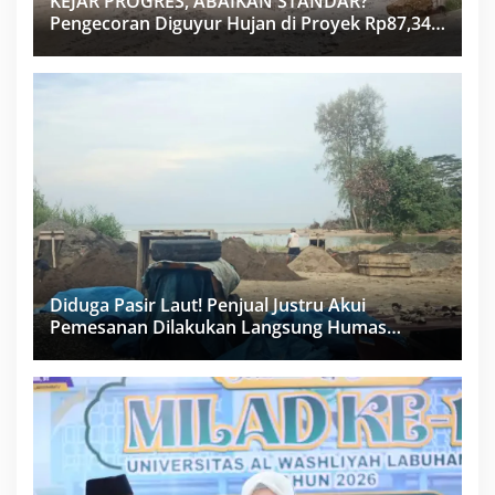
KEJAR PROGRES, ABAIKAN STANDAR?
Pengecoran Diguyur Hujan di Proyek Rp87,34
Miliar Sukma Nias, Konsultan, Pengawas dan
PPK Bungkam
Diduga Pasir Laut! Penjual Justru Akui
Pemesanan Dilakukan Langsung Humas
Proyek Sukma