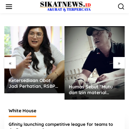
L
e
w
a
t
i
k
e
k
o
n
t
«
»
e
n
Ketersediaan Obat
Jadi Perhatian, RSBP
Humas Sebut “Mutu
Batam Gandeng BPOM
dan Izin material
Bukan Urusan Saya,
Apapun Bahan Saya
Terima” Tuai Kecaman
White House
Dari Masyarakat
Gfinity launching competitive league for teams to