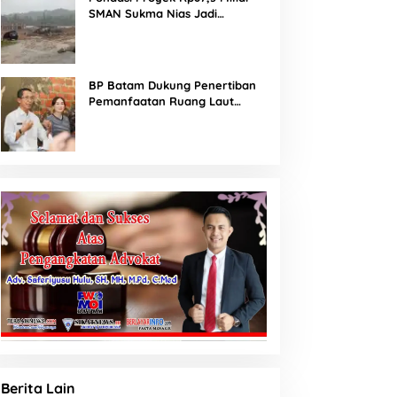
SMAN Sukma Nias Jadi
Sorotan: Dugaan Bore Pile
Dicor Saat Hujan, Konsultan
dan PPK Bungkam
BP Batam Dukung Penertiban
Pemanfaatan Ruang Laut
Sesuai Ketentuan Peraturan
Perundang-undangan
Berita Lain