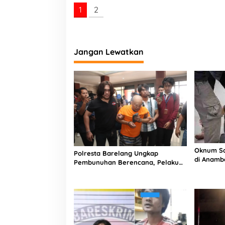
a
1
2
n
I
b
a
d
Jangan Lewatkan
a
h
Oknum S
Polresta Barelang Ungkap
di Anamba
Pembunuhan Berencana, Pelaku
Kasusnya
Kembali ke Batam Untuk Pastikan
Aksinya Berhasil