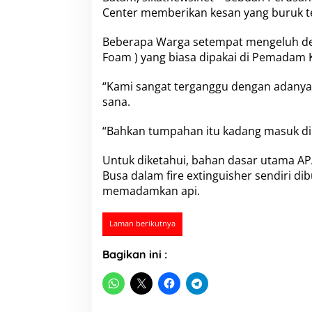
L
Center memberikan kesan yang buruk te
i
m
Beberapa Warga setempat mengeluh de
b
a
Foam ) yang biasa dipakai di Pemadam 
h
J
“Kami sangat terganggu dengan adanya 
e
sana.
n
i
s
“Bahkan tumpahan itu kadang masuk di d
F
o
Untuk diketahui, bahan dasar utama APA
a
Busa dalam fire extinguisher sendiri di
m
memadamkan api.
d
i
L
Laman berikutnya
i
n
Bagikan ini :
g
k
u
n
g