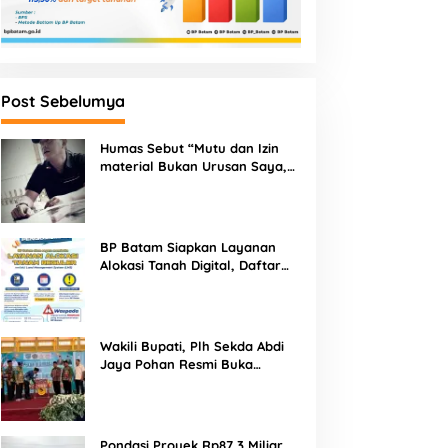
Post Sebelumya
Humas Sebut “Mutu dan Izin
material Bukan Urusan Saya,
Apapun Bahan Saya Terima”
Tuai Kecaman Dari Masyarakat
BP Batam Siapkan Layanan
Alokasi Tanah Digital, Daftar
Lokasi Mulai Tersedia 11 Agustus
2026
Wakili Bupati, Plh Sekda Abdi
Jaya Pohan Resmi Buka
Porsadin VII Kabupaten
Labuhanbatu
Pondasi Proyek Rp87,3 Miliar