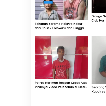
Diduga S
Club Harm
Tahanan Yoramo Halawa Kabur
Saat Diko
dari Polsek Lolowa’u dan Hingga
Sekarang Belum Ditemukan
Polres Karimun Respon Cepat Atas
Viralnya Video Pelecehan di Media
Seorang 
Sosial
Kapolres 