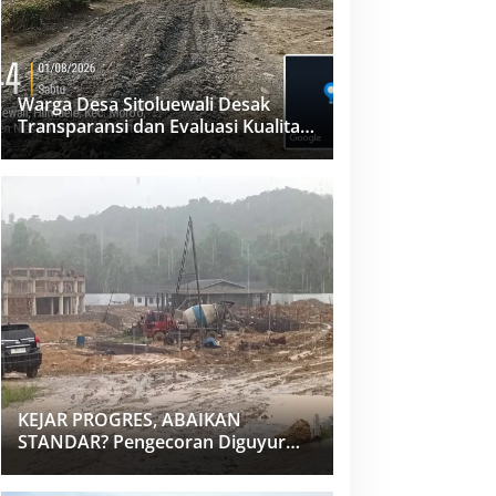
Warga Desa Sitoluewali Desak
Transparansi dan Evaluasi Kualitas
Proyek Jalan, Diduga Minim
Informasi
KEJAR PROGRES, ABAIKAN
STANDAR? Pengecoran Diguyur
Hujan di Proyek Rp87,34 Miliar
Sukma Nias, Konsultan, Pengawas