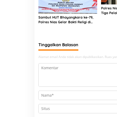
Polres N
Tiga Pela
Sambut HUT Bhayangkara ke-79,
Narkoba
Polres Nias Gelar Bakti Religi di
Tiga Rumah Ibadah
Tinggalkan Balasan
Alamat email Anda tidak akan dipublikasikan.
Ruas yan