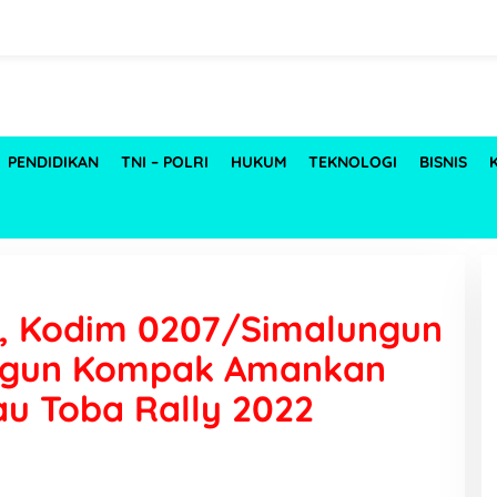
PENDIDIKAN
TNI – POLRI
HUKUM
TEKNOLOGI
BISNIS
ri, Kodim 0207/Simalungun
ungun Kompak Amankan
u Toba Rally 2022