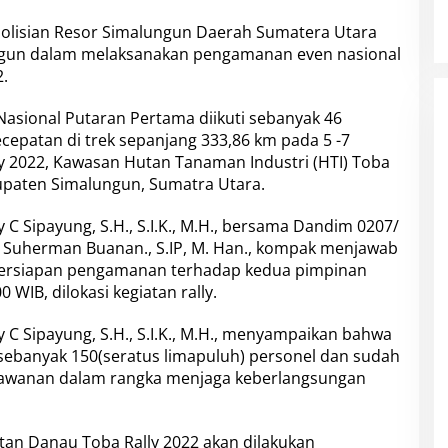
epolisian Resor Simalungun Daerah Sumatera Utara
ngun dalam melaksanakan pengamanan even nasional
.
Nasional Putaran Pertama diikuti sebanyak 46
cepatan di trek sepanjang 333,86 km pada 5 -7
ly 2022, Kawasan Hutan Tanaman Industri (HTI) Toba
abupaten Simalungun, Sumatra Utara.
C Sipayung, S.H., S.I.K., M.H., bersama Dandim 0207/
sy Suherman Buanan., S.IP, M. Han., kompak menjawab
i persiapan pengamanan terhadap kedua pimpinan
0 WIB, dilokasi kegiatan rally.
C Sipayung, S.H., S.I.K., M.H., menyampaikan bahwa
sebanyak 150(seratus limapuluh) personel dan sudah
erawanan dalam rangka menjaga keberlangsungan
atan Danau Toba Rally 2022 akan dilakukan