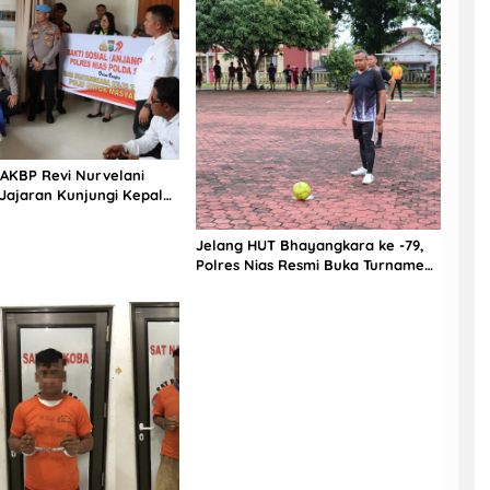
 AKBP Revi Nurvelani
Jajaran Kunjungi Kepala
gistik Polres Nias di
kit
Jelang HUT Bhayangkara ke -79,
Polres Nias Resmi Buka Turnamen
Olahraga