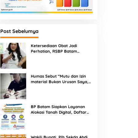
Post Sebelumya
Ketersediaan Obat Jadi
Perhatian, RSBP Batam
Gandeng BPOM
Humas Sebut “Mutu dan Izin
material Bukan Urusan Saya,
Apapun Bahan Saya Terima”
Tuai Kecaman Dari Masyarakat
BP Batam Siapkan Layanan
Alokasi Tanah Digital, Daftar
Lokasi Mulai Tersedia 11 Agustus
2026
Wakili Bupati, Plh Sekda Abdi