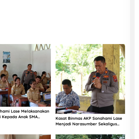
hami Lase Melaksanakan
si Kepada Anak SMA
Kasat Binmas AKP Sonahami Lase
aut Teluk Dalam Nias
Menjadi Narasumber Sekaligus
Mengikuti Persekutuan Doa