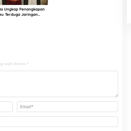
ias Ungkap Penangkapan
ku Terduga Jaringan
g wajib ditandai
*