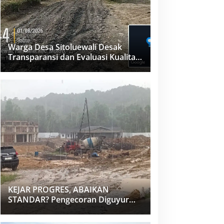
Warga Desa Sitoluewali Desak
Transparansi dan Evaluasi Kualitas
Proyek Jalan, Diduga Minim
Informasi
KEJAR PROGRES, ABAIKAN
STANDAR? Pengecoran Diguyur
Hujan di Proyek Rp87,34 Miliar
Sukma Nias, Konsultan, Pengawas