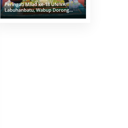
Peringati Milad ke-18 UNIVA
Labuhanbatu, Wabup Dorong
Penguatan SDM Unggul Menuju
Indonesia Emas 2045