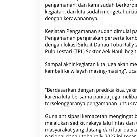
n
pengamanan, dan kami sudah berkordin
g
kegiatan, dan kita sudah mengetahui titi
u
dengan kerawanannya.
n
D
a
Kegiatan Pengamanan sudah dimulai pa
n
Pengamanan pergerakan perserta lomba
P
dengan lokasi Sirkuit Danau Toba Rally
o
Pulp Lestari (TPL) Sektor Aek Nauli begit
l
r
e
Sampai akhir kegiatan kita juga akan 
s
kembali ke wilayah masing-masing”. uc
S
i
m
“Berdasarkan dengan prediksi kita, yak
a
l
karena kita bersama panitia juga meli
u
terselenggaranya pengamanan untuk rall
n
g
Guna antisipasi kemacetan mengingat bah
u
melalukan sedikit rekaya lalu lintas dan 
n
K
masyarakat yang datang dari luar daera
o
nasional danau toba rally 2022 ini seca