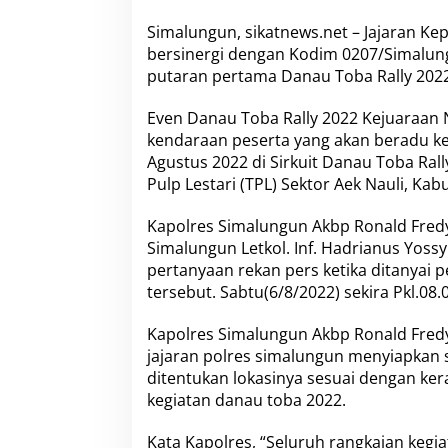
N
I
Simalungun, sikatnews.net – Jajaran K
-
bersinergi dengan Kodim 0207/Simalu
P
putaran pertama Danau Toba Rally 2022
o
l
r
Even Danau Toba Rally 2022 Kejuaraan 
i
kendaraan peserta yang akan beradu ke
,
Agustus 2022 di Sirkuit Danau Toba Ral
K
Pulp Lestari (TPL) Sektor Aek Nauli, K
o
d
i
Kapolres Simalungun Akbp Ronald Fredy 
m
Simalungun Letkol. Inf. Hadrianus Yos
0
pertanyaan rekan pers ketika ditanya
2
tersebut. Sabtu(6/8/2022) sekira Pkl.08.0
0
7
/
Kapolres Simalungun Akbp Ronald Fredy 
S
jajaran polres simalungun menyiapkan 
i
ditentukan lokasinya sesuai dengan k
m
kegiatan danau toba 2022.
a
l
u
Kata Kapolres, “Seluruh rangkaian kegi