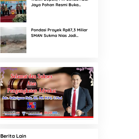
Jaya Pohan Resmi Buka
Porsadin VII Kabupaten
Labuhanbatu
Pondasi Proyek Rp87,3 Miliar
SMAN Sukma Nias Jadi
Sorotan: Dugaan Bore Pile
Dicor Saat Hujan, Konsultan
dan PPK Bungkam
Berita Lain