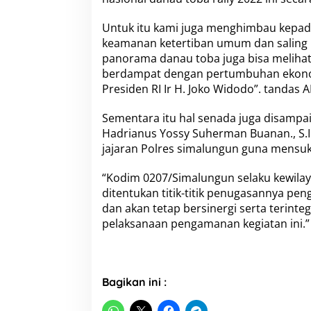
m
p
Untuk itu kami juga menghimbau kepad
a
keamanan ketertiban umum dan saling 
k
A
panorama danau toba juga bisa melihat k
m
berdampat dengan pertumbuhan ekonom
a
Presiden RI Ir H. Joko Widodo”. tandas 
n
k
Sementara itu hal senada juga disampai
a
n
Hadrianus Yossy Suherman Buanan., S.I
E
jajaran Polres simalungun guna mensuks
v
e
“Kodim 0207/Simalungun selaku kewila
n
ditentukan titik-titik penugasannya pe
N
a
dan akan tetap bersinergi serta terint
s
pelaksanaan pengamanan kegiatan ini.” u
i
o
n
a
l
Bagikan ini :
D
a