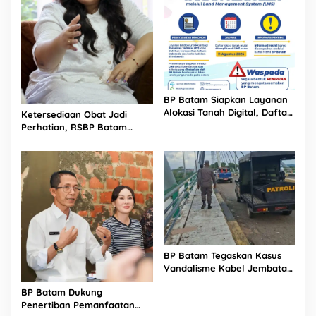
BP Batam Siapkan Layanan
Alokasi Tanah Digital, Daftar
Ketersediaan Obat Jadi
Lokasi Mulai Tersedia 11
Perhatian, RSBP Batam
Agustus 2026
Gandeng BPOM
BP Batam Tegaskan Kasus
Vandalisme Kabel Jembatan
Barelang Sudah Ditangani
BP Batam Dukung
Sejak April 2026
Penertiban Pemanfaatan