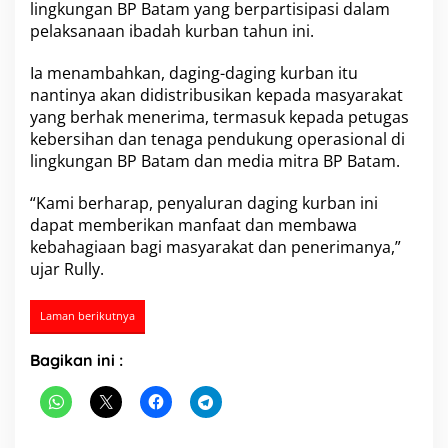
lingkungan BP Batam yang berpartisipasi dalam
e
pelaksanaan ibadah kurban tahun ini.
w
a
n
Ia menambahkan, daging-daging kurban itu
K
nantinya akan didistribusikan kepada masyarakat
u
yang berhak menerima, termasuk kepada petugas
r
kebersihan dan tenaga pendukung operasional di
b
a
lingkungan BP Batam dan media mitra BP Batam.
n
T
“Kami berharap, penyaluran daging kurban ini
i
dapat memberikan manfaat dan membawa
n
kebahagiaan bagi masyarakat dan penerimanya,”
g
k
ujar Rully.
a
t
Laman berikutnya
k
a
n
Bagikan ini :
K
e
p
e
d