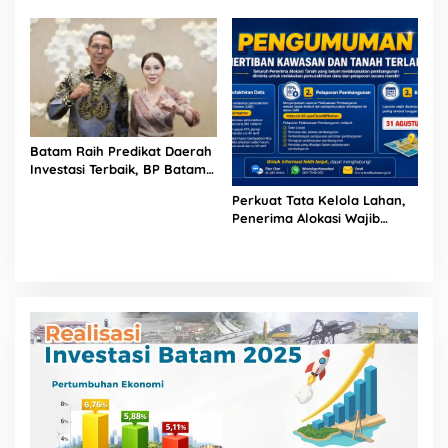
Ruang Laut Sesuai
Ketentuan Peraturan
Perundang-undangan
Batam Raih Predikat Daerah
Investasi Terbaik, BP Batam
Perkuat Ekonomi Digital dan
Perkuat Tata Kelola Lahan,
Industri Berteknologi
Penerima Alokasi Wajib
Laporkan Progres
Pembangunan Maksimal 31
Agustus 2026