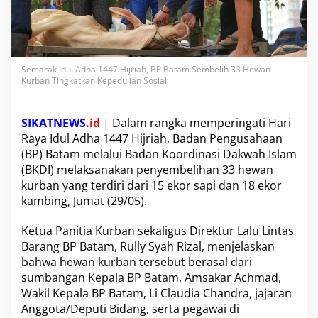
i
j
r
i
a
Semarak Idul Adha 1447 Hijriah, BP Batam Sembelih 33 Hewan
h
Kurban Tingkatkan Kepedulian Sosial
,
B
P
SIKATNEWS.
id
| Dalam rangka memperingati Hari
B
a
Raya Idul Adha 1447 Hijriah, Badan Pengusahaan
t
(BP) Batam melalui Badan Koordinasi Dakwah Islam
a
(BKDI) melaksanakan penyembelihan 33 hewan
m
kurban yang terdiri dari 15 ekor sapi dan 18 ekor
S
kambing, Jumat (29/05).
e
m
b
Ketua Panitia Kurban sekaligus Direktur Lalu Lintas
e
Barang BP Batam, Rully Syah Rizal, menjelaskan
l
bahwa hewan kurban tersebut berasal dari
i
sumbangan Kepala BP Batam, Amsakar Achmad,
h
3
Wakil Kepala BP Batam, Li Claudia Chandra, jajaran
3
Anggota/Deputi Bidang, serta pegawai di
H