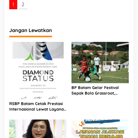
1
2
u
l
i
a
n
Jangan Lewatkan
S
o
s
i
a
l
BP Batam Gelar Festival
Sepak Bola Grassroot,
Puluhan Tim Muda Berebut
RSBP Batam Cetak Prestasi
Talenta Terbaik
Internasional Lewat Layanan
Stroke Berkualitas