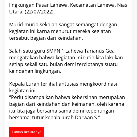
n
lingkungan Pasar Lahewa, Kecamatan Lahewa, Nias
P
Utara, (22/07/2022).
a
s
Murid-murid sekolah sangat semangat dengan
a
kegiatan ini karna menurut mereka kegiatan
r
L
tersebut bagian dari keindahan.
a
h
Salah satu guru SMPN 1 Lahewa Tarianus Gea
e
mengatakan bahwa kegiatan ini rutin kita lakukan
w
setiap sekali satu bulan demi terciptanya suatu
a
A
keindahan lingkungan.
d
a
Kepala Lurah terlihat antusias mengkoordinasi
k
kegiatan ini,
a
“Perlu disampaikan bahwa kebersihan merupakan
n
K
bagian dari keindahan dan keimanan, oleh karena
e
itu kita jaga bersama-sama demi kepentingan
g
bersama, tutur kepala lurah Darwan S.”
i
a
t
Laman berikutnya
a