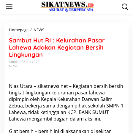
L
e
w
a
t
i
Homepage
/
NEWS
S
k
a
Sambut Hut RI : Kelurahan Pasar
e
m
k
b
Lahewa Adakan Kegiatan Bersih
o
u
Lingkungan
n
t
t
H
Admin
22 Juli 2022
e
NEWS
u
n
t
R
I
Nias Utara – sikatnews.net – Kegiatan bersih bersih
:
tingkat lingkungan kelurahan pasar lahewa
K
dipimpin oleh Kepala Kelurahan Darwan Salim
e
l
Zebua, bekerja sama dengan pihak sekolah SMPN 1
u
Lahewa, tidak ketinggalan KCP. BANK SUMUT
r
Lahewa mengambil bagian dalam aksi ini.
a
h
Giat bersih – bersih ini dilaksanakan di sekitar
a