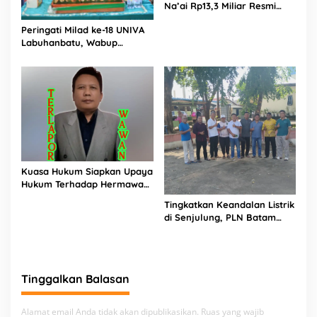
Na’ai Rp13,3 Miliar Resmi
Dilaporkan ke APH, LSM
Peringati Milad ke-18 UNIVA
PIJAR Keadilan Ungkap
Labuhanbatu, Wabup
Dugaan Penyimpangan
Dorong Penguatan SDM
Rp2,68 Miliar
Unggul Menuju Indonesia
Emas 2045
Kuasa Hukum Siapkan Upaya
Hukum Terhadap Hermawan
Amir Asal Bandung
Tingkatkan Keandalan Listrik
di Senjulung, PLN Batam
Percepat Pembangunan
Gardu Baru Dalam Upaya
Pengamanan Peningkatan
Beban
Tinggalkan Balasan
Alamat email Anda tidak akan dipublikasikan.
Ruas yang wajib