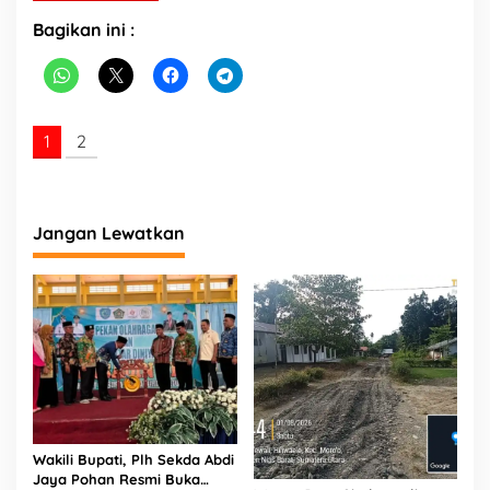
n
Bagikan ini :
B
e
r
s
i
h
1
2
L
i
n
g
Jangan Lewatkan
k
u
n
g
a
n
Wakili Bupati, Plh Sekda Abdi
Jaya Pohan Resmi Buka