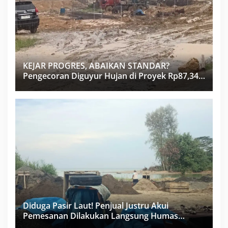
KEJAR PROGRES, ABAIKAN STANDAR?
Pengecoran Diguyur Hujan di Proyek Rp87,34
Miliar Sukma Nias, Konsultan, Pengawas dan
PPK Bungkam
Diduga Pasir Laut! Penjual Justru Akui
Pemesanan Dilakukan Langsung Humas
Proyek Sukma