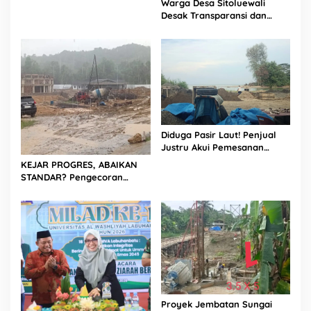
Warga Desa Sitoluewali
Porsadin VII Kabupaten
Desak Transparansi dan
Labuhanbatu
Evaluasi Kualitas Proyek
Jalan, Diduga Minim
Informasi
Diduga Pasir Laut! Penjual
Justru Akui Pemesanan
Dilakukan Langsung Humas
KEJAR PROGRES, ABAIKAN
Proyek Sukma
STANDAR? Pengecoran
Diguyur Hujan di Proyek
Rp87,34 Miliar Sukma Nias,
Konsultan, Pengawas dan
PPK Bungkam
Proyek Jembatan Sungai