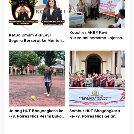
Kapolres AKBP Revi
Ketua Umum AKPERSI
Nurvelani bersama Jajaran
Segera Bersurat ke Menteri
Kunjungi Kepala Bagian
Komunikasi dan Digital
Logistik Polres Nias di Rumah
Terkait Polemik Transfer
Sakit
Data Pribadi Masyarakat
Indonesia
Jelang HUT Bhayangkara ke
Sambut HUT Bhayangkara
-79, Polres Nias Resmi Buka
ke-79, Polres Nias Gelar
Turnamen Olahraga
Bakti Religi di Tiga Rumah
Ibadah