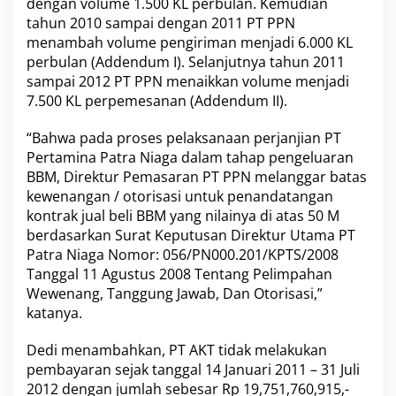
dengan volume 1.500 KL perbulan. Kemudian
r
tahun 2010 sampai dengan 2011 PT PPN
u
menambah volume pengiriman menjadi 6.000 KL
p
perbulan (Addendum I). Selanjutnya tahun 2011
s
i
sampai 2012 PT PPN menaikkan volume menjadi
P
7.500 KL perpemesanan (Addendum II).
e
r
“Bahwa pada proses pelaksanaan perjanjian PT
j
Pertamina Patra Niaga dalam tahap pengeluaran
a
n
BBM, Direktur Pemasaran PT PPN melanggar batas
j
kewenangan / otorisasi untuk penandatangan
i
kontrak jual beli BBM yang nilainya di atas 50 M
a
berdasarkan Surat Keputusan Direktur Utama PT
n
J
Patra Niaga Nomor: 056/PN000.201/KPTS/2008
u
Tanggal 11 Agustus 2008 Tentang Pelimpahan
a
Wewenang, Tanggung Jawab, Dan Otorisasi,”
l
katanya.
B
e
l
Dedi menambahkan, PT AKT tidak melakukan
i
pembayaran sejak tanggal 14 Januari 2011 – 31 Juli
B
2012 dengan jumlah sebesar Rp 19,751,760,915,-
B