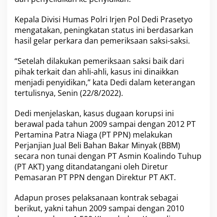
n
N
Kepala Divisi Humas Polri Irjen Pol Dedi Prasetyo
e
mengatakan, peningkatan status ini berdasarkan
g
hasil gelar perkara dan pemeriksaan saksi-saksi.
a
r
a
“Setelah dilakukan pemeriksaan saksi baik dari
D
pihak terkait dan ahli-ahli, kasus ini dinaikkan
a
menjadi penyidikan,” kata Dedi dalam keterangan
l
tertulisnya, Senin (22/8/2022).
a
m
K
Dedi menjelaskan, kasus dugaan korupsi ini
a
berawal pada tahun 2009 sampai dengan 2012 PT
s
Pertamina Patra Niaga (PT PPN) melakukan
u
Perjanjian Jual Beli Bahan Bakar Minyak (BBM)
s
D
secara non tunai dengan PT Asmin Koalindo Tuhup
u
(PT AKT) yang ditandatangani oleh Diretur
g
Pemasaran PT PPN dengan Direktur PT AKT.
a
a
Adapun proses pelaksanaan kontrak sebagai
n
K
berikut, yakni tahun 2009 sampai dengan 2010
o