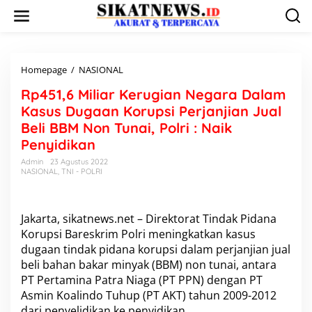
L
e
w
a
t
i
Homepage
/
NASIONAL
R
k
p
Rp451,6 Miliar Kerugian Negara Dalam
e
4
k
5
Kasus Dugaan Korupsi Perjanjian Jual
o
1
Beli BBM Non Tunai, Polri : Naik
n
,
Penyidikan
t
6
e
M
Admin
23 Agustus 2022
n
i
NASIONAL
,
TNI - POLRI
l
i
a
Jakarta, sikatnews.net – Direktorat Tindak Pidana
r
Korupsi Bareskrim Polri meningkatkan kasus
K
e
dugaan tindak pidana korupsi dalam perjanjian jual
r
beli bahan bakar minyak (BBM) non tunai, antara
u
PT Pertamina Patra Niaga (PT PPN) dengan PT
g
Asmin Koalindo Tuhup (PT AKT) tahun 2009-2012
i
a
dari penyelidikan ke penyidikan.