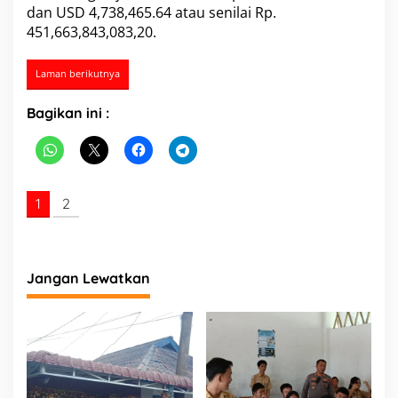
dan USD 4,738,465.64 atau senilai Rp.
M
451,663,843,083,20.
N
o
n
Laman berikutnya
T
u
n
Bagikan ini :
a
i
,
P
o
1
2
l
r
i
:
N
Jangan Lewatkan
a
i
k
P
e
n
y