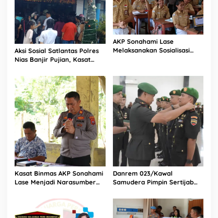
i
d
i
k
a
AKP Sonahami Lase
n
Melaksanakan Sosialisasi
Aksi Sosial Satlantas Polres
Kepada Anak SMA Bintang
Nias Banjir Pujian, Kasat
Laut Teluk Dalam Nias
Lantas Ovaroni Zendrato
Selatan
Bagikan 1.000 Dus Kopi
Fresco untuk Warga di
Tengah Sulitnya Ekonomi
Kasat Binmas AKP Sonahami
Danrem 023/Kawal
Lase Menjadi Narasumber
Samudera Pimpin Sertijab
Sekaligus Mengikuti
Dandim 0213/Nias
Persekutuan Doa