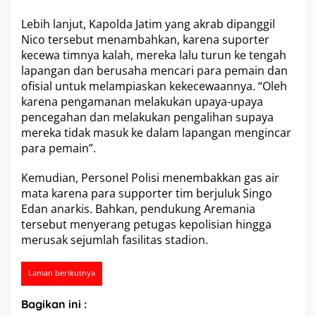
a
Lebih lanjut,
Kapolda Jatim
d
yang akrab dipanggil
i
Nico tersebut menambahkan, karena suporter
o
kecewa timnya kalah, mereka lalu turun ke tengah
n
lapangan dan berusaha mencari para pemain dan
K
ofisial untuk melampiaskan kekecewaannya. “Oleh
a
n
karena pengamanan melakukan upaya-upaya
j
pencegahan dan melakukan pengalihan supaya
u
mereka tidak masuk ke dalam lapangan mengincar
r
para pemain”.
u
h
a
Kemudian, Personel Polisi menembakkan gas air
n
mata karena para supporter tim berjuluk Singo
M
Edan anarkis. Bahkan,
pendukung Aremania
a
tersebut menyerang petugas kepolisian hingga
l
merusak sejumlah fasilitas stadion.
a
n
g
Laman berikutnya
Bagikan ini :