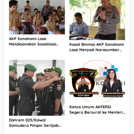
AKP Sonahami Lase
Melaksanakan Sosialisasi
Kasat Binmas AKP Sonahami
Kepada Anak SMA Bintang
Lase Menjadi Narasumber
Laut Teluk Dalam Nias
Sekaligus Mengikuti
Selatan
Persekutuan Doa
Ketua Umum AKPERSI
Segera Bersurat ke Menteri
Komunikasi dan Digital
Danrem 023/Kawal
Terkait Polemik Transfer
Samudera Pimpin Sertijab
Data Pribadi Masyarakat
Dandim 0213/Nias
Indonesia