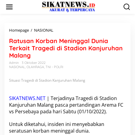
L
e
w
a
t
i
Homepage
/
NASIONAL
R
k
a
Ratusan Korban Meninggal Dunia
e
t
k
u
Terkait Tragedi di Stadion Kanjuruhan
o
s
Malang
n
a
t
n
Admin
3 Oktober 2022
e
NASIONAL
,
OLAHRAGA
,
TNI - POLRI
K
n
o
r
Situasi Tragedi di Stadion Kanjuruhan Malang
b
a
n
SIKATNEWS.NET
| Terjadinya
Tragedi di Stadion
M
Kanjuruhan Malang
pasca pertandingan Arema FC
e
vs Persebaya pada hari Sabtu (01/10/2022).
n
i
n
Untuk diketahui, insiden ini menyebabkan
g
se
ratusan korban meninggal dunia
.
g