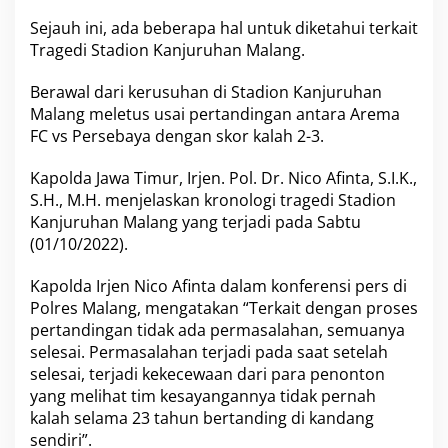
a
Sejauh ini, ada beberapa hal untuk diketahui terkait
l
Tragedi Stadion Kanjuruhan Malang
D
.
u
n
Berawal dari kerusuhan di
Stadion Kanjuruhan
i
Malang
meletus usai pertandingan antara
Arema
a
FC vs Persebaya
dengan skor kalah 2-3.
T
e
r
Kapolda Jawa Timur
, Irjen. Pol. Dr. Nico Afinta, S.I.K.,
k
S.H., M.H. menjelaskan kronologi tragedi
Stadion
a
Kanjuruhan Malang
yang terjadi pada Sabtu
i
(01/10/2022).
t
T
r
Kapolda Irjen Nico Afinta
dalam konferensi pers di
a
Polres Malang
, mengatakan “Terkait dengan proses
g
pertandingan tidak ada permasalahan, semuanya
e
selesai. Permasalahan terjadi pada saat setelah
d
selesai, terjadi kekecewaan dari para penonton
i
d
yang melihat tim kesayangannya tidak pernah
i
kalah selama 23 tahun bertanding di kandang
S
sendiri”.
t