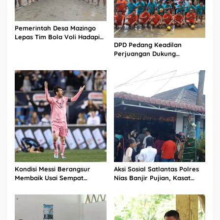
Pemerintah Desa Mazingo
Lepas Tim Bola Voli Hadapi
DPD Pedang Keadilan
Turnamen HUT RI ke-81
Perjuangan Dukung
Turnamen Bola Voli Putra
HUT RI ke-81 di Mandrehe
Barat
Kondisi Messi Berangsur
Aksi Sosial Satlantas Polres
Membaik Usai Sempat
Nias Banjir Pujian, Kasat
Tinggalkan Lapangan Lebih
Lantas Ovaroni Zendrato
Cepat
Bagikan 1.000 Dus Kopi
Fresco untuk Warga di
Tengah Sulitnya Ekonomi