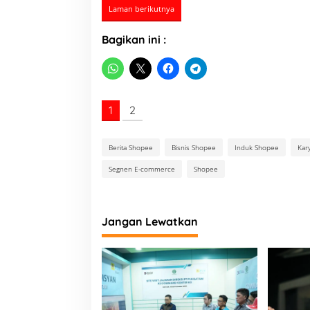
Laman berikutnya
Bagikan ini :
1
2
Berita Shopee
Bisnis Shopee
Induk Shopee
Kar
Segnen E-commerce
Shopee
Jangan Lewatkan