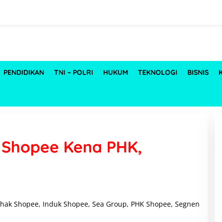
PENDIDIKAN
TNI – POLRI
HUKUM
TEKNOLOGI
BISNIS
 Shopee Kena PHK,