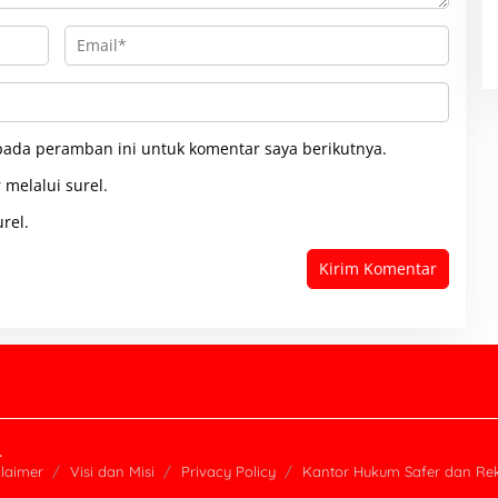
pada peramban ini untuk komentar saya berikutnya.
 melalui surel.
rel.
.
claimer
Visi dan Misi
Privacy Policy
Kantor Hukum Safer dan Re