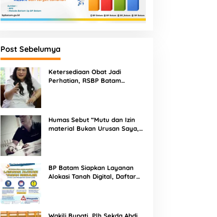
Post Sebelumya
Ketersediaan Obat Jadi
Perhatian, RSBP Batam
Gandeng BPOM
Humas Sebut “Mutu dan Izin
material Bukan Urusan Saya,
Apapun Bahan Saya Terima”
Tuai Kecaman Dari Masyarakat
BP Batam Siapkan Layanan
Alokasi Tanah Digital, Daftar
Lokasi Mulai Tersedia 11 Agustus
2026
Wakili Bupati, Plh Sekda Abdi