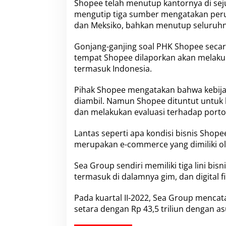
Shopee telah menutup kantornya di sej
b
I
mengutip tiga sumber mengatakan perus
n
dan Meksiko, bahkan menutup seluruhny
i
K
Gonjang-ganjing soal
PHK Shopee
secar
a
tempat Shopee dilaporkan akan melaku
h
?
termasuk Indonesia.
Pihak Shopee
mengatakan bahwa kebija
diambil. Namun Shopee dituntut untuk 
dan melakukan evaluasi terhadap portof
Lantas seperti apa kondisi
bisnis Shope
merupakan e-commerce yang dimiliki o
Sea Group
sendiri memiliki tiga lini bi
termasuk di dalamnya gim, dan digital fi
Pada kuartal II-2022,
Sea Group
mencatat
setara dengan Rp 43,5 triliun dengan a