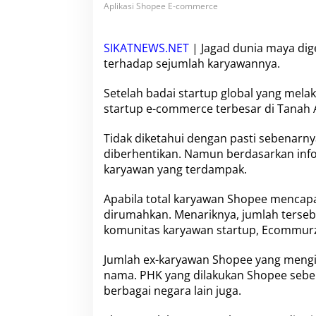
a
Aplikasi Shopee E-commerce
w
a
n
SIKATNEWS.NET
| Jagad dunia maya di
S
terhadap sejumlah karyawannya.
h
o
Setelah badai startup global yang mela
p
e
startup e-commerce terbesar di Tanah A
e
K
Tidak diketahui dengan pasti sebenar
e
diberhentikan. Namun berdasarkan info
n
karyawan yang terdampak.
a
P
H
Apabila total
karyawan Shopee
mencapai
K
dirumahkan. Menariknya, jumlah tersebu
,
komunitas karyawan startup, Ecommur
P
e
n
Jumlah ex-
karyawan Shopee
yang mengis
y
nama. PHK yang dilakukan
Shopee
seben
e
berbagai negara lain juga.
b
a