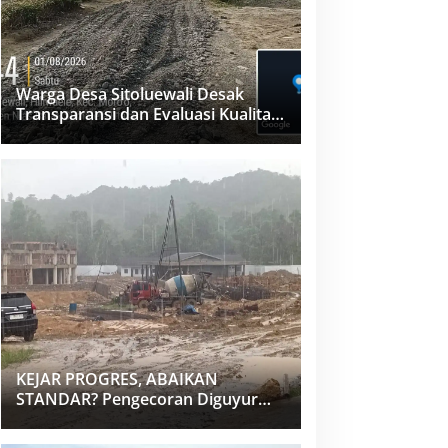
Warga Desa Sitoluewali Desak
Transparansi dan Evaluasi Kualitas
Proyek Jalan, Diduga Minim
Informasi
KEJAR PROGRES, ABAIKAN
STANDAR? Pengecoran Diguyur
Hujan di Proyek Rp87,34 Miliar
Sukma Nias, Konsultan, Pengawas