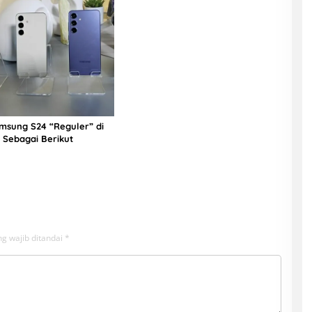
msung S24 “Reguler” di
a Sebagai Berikut
g wajib ditandai
*