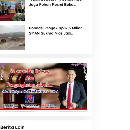
Jaya Pohan Resmi Buka
Porsadin VII Kabupaten
Labuhanbatu
Pondasi Proyek Rp87,3 Miliar
SMAN Sukma Nias Jadi
Sorotan: Dugaan Bore Pile
Dicor Saat Hujan, Konsultan
dan PPK Bungkam
Berita Lain