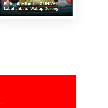
Peringati Milad ke-18 UNIVA
Labuhanbatu, Wabup Dorong
Penguatan SDM Unggul Menuju
Indonesia Emas 2045
kan