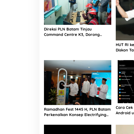
Direksi PLN Batam Tinjau
Command Centre K3, Dorong
Digitalisasi Pengawasan
HUT RI k
Keselamatan Kerja
Diskon T
Hingga Ak
Cara Cek 
Ramadhan Fest 1445 H, PLN Batam
Android 
Perkenalkan Konsep Electrifying
Spesifika
Lifestyle