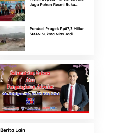
Jaya Pohan Resmi Buka
Porsadin VII Kabupaten
Labuhanbatu
Pondasi Proyek Rp87,3 Miliar
SMAN Sukma Nias Jadi
Sorotan: Dugaan Bore Pile
Dicor Saat Hujan, Konsultan
dan PPK Bungkam
Berita Lain