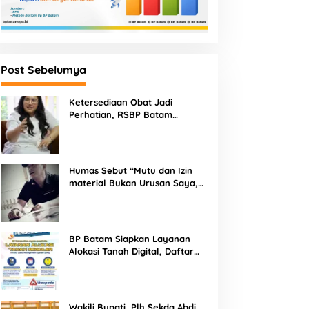
Post Sebelumya
Ketersediaan Obat Jadi
Perhatian, RSBP Batam
Gandeng BPOM
Humas Sebut “Mutu dan Izin
material Bukan Urusan Saya,
Apapun Bahan Saya Terima”
Tuai Kecaman Dari Masyarakat
BP Batam Siapkan Layanan
Alokasi Tanah Digital, Daftar
Lokasi Mulai Tersedia 11 Agustus
2026
Wakili Bupati, Plh Sekda Abdi