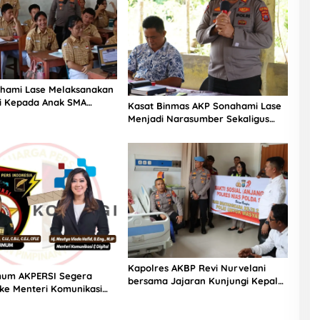
hami Lase Melaksanakan
si Kepada Anak SMA
Kasat Binmas AKP Sonahami Lase
aut Teluk Dalam Nias
Menjadi Narasumber Sekaligus
Mengikuti Persekutuan Doa
Kapolres AKBP Revi Nurvelani
um AKPERSI Segera
bersama Jajaran Kunjungi Kepala
 ke Menteri Komunikasi
Bagian Logistik Polres Nias di
al Terkait Polemik
Rumah Sakit
Data Pribadi Masyarakat