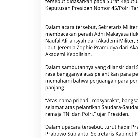
tersebut didasarkan pada Surat Keput
T
Keputusan Presiden Nomor 45/Polri Ta
N
I
d
a
Dalam acara tersebut, Sekretaris Milit
n
membacakan peraih Adhi Makayasa (lulus
P
Naufal Afriansyah dari Akademi Militer,
o
l
Laut, Jeremia Zophie Pramudya dari Ak
r
Akademi Kepolisian.
i
T
Dalam sambutannya yang dilansir dari 
a
rasa bangganya atas pelantikan para pe
h
u
memahami bahwa perjuangan para perwi
n
panjang.
2
0
“Atas nama pribadi, masyarakat, bangs
2
selamat atas pelantikan Saudara-Saudar
2
remaja TNI dan Polri,” ujar Presiden.
Dalam upacara tersebut, turut hadir Pr
Prabowo Subianto, Sekretaris Kabinet 