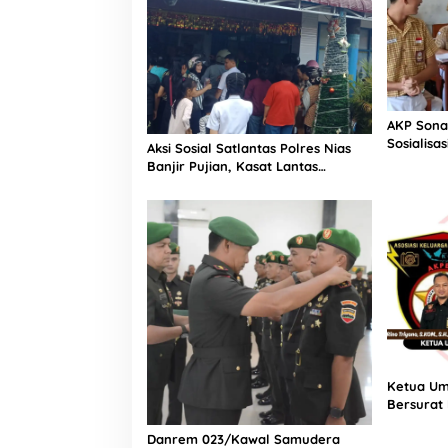
AKP Sona
Sosialisa
Aksi Sosial Satlantas Polres Nias
Bintang L
Banjir Pujian, Kasat Lantas
Selatan
Ovaroni Zendrato Bagikan 1.000
Dus Kopi Fresco untuk Warga di
Tengah Sulitnya Ekonomi
Ketua Um
Bersurat
dan Digit
Danrem 023/Kawal Samudera
Transfer 