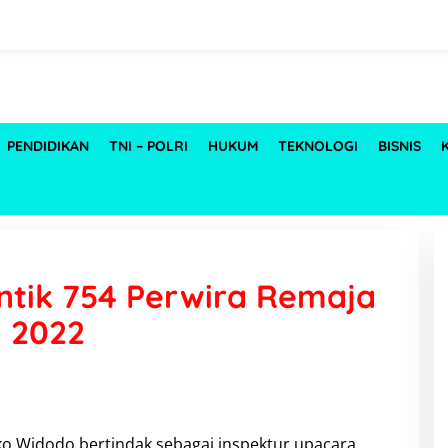
PENDIDIKAN
TNI – POLRI
HUKUM
TEKNOLOGI
BISNIS
ntik 754 Perwira Remaja
n 2022
Joko Widodo bertindak sebagai inspektur upacara