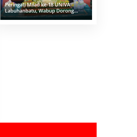
Peringati Milad ke-18 UNIVA
Labuhanbatu, Wabup Dorong
Penguatan SDM Unggul Menuju
Indonesia Emas 2045