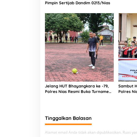
Pimpin Sertijab Dandim 0213/Nias
Indonesia
Jelang HUT Bhayangkara ke -79,
Sambut H
Polres Nias Resmi Buka Turnamen
Polres Nia
Olahraga
Tiga Rum
Tinggalkan Balasan
Alamat email Anda tidak akan dipublikasikan.
Ruas yan