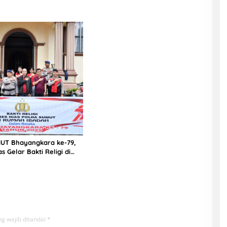
UT Bhayangkara ke-79,
s Gelar Bakti Religi di
ah Ibadah
g wajib ditandai
*