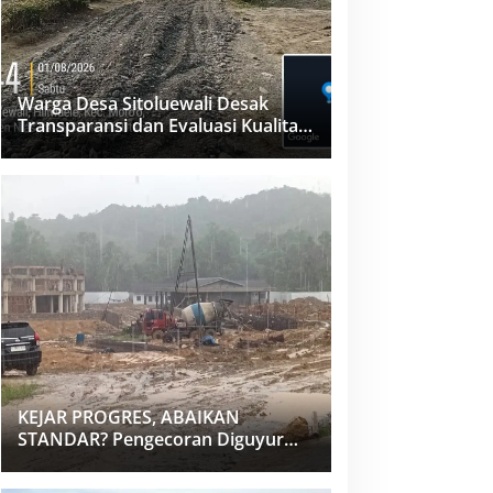
Warga Desa Sitoluewali Desak
Transparansi dan Evaluasi Kualitas
Proyek Jalan, Diduga Minim
Informasi
KEJAR PROGRES, ABAIKAN
STANDAR? Pengecoran Diguyur
Hujan di Proyek Rp87,34 Miliar
Sukma Nias, Konsultan, Pengawas