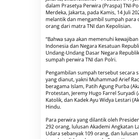
o
dalam Prasetya Perwira (Praspa) TNI-Pol
w
Merdeka, Jakarta, pada Kamis, 14 Juli 
i
L
melantik dan mengambil sumpah para ca
a
orang dari matra TNI dan Kepolisian.
n
t
“Bahwa saya akan memenuhi kewajiban 
i
Indonesia dan Negara Kesatuan Republi
k
7
Undang-Undang Dasar Negara Republik 
5
sumpah perwira TNI dan Polri.
4
P
Pengambilan sumpah tersebut secara s
e
yang dianut, yakni Muhammad Arief Rac
r
w
beragama Islam, Patih Agung Purba (Ak
i
Protestan, Jeremy Hugo Farrel Suryadi
r
Katolik, dan Kadek Ayu Widya Lestari (
a
Hindu.
R
e
m
Para perwira yang dilantik oleh Presiden
a
292 orang, lulusan Akademi Angkatan L
j
Udara sebanyak 109 orang, dan lulusan
a