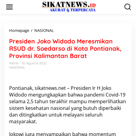
L
e
w
a
t
i
Homepage
/
NASIONAL
P
k
r
Presiden Joko Widodo Meresmikan
e
e
k
s
RSUD dr. Soedarso di Kota Pontianak,
o
i
Provinsi Kalimantan Barat
n
d
t
e
Admin
10 Agustus 2022
e
NASIONAL
n
n
J
o
k
Pontianak, sikatnews.net – Presiden Ir H Joko
o
Widodo mengungkapkan bahwa pandemi Covid-19
W
selama 2,5 tahun terakhir mampu memperlihatkan
i
d
sistem kesehatan nasional yang butuh diperbaiki
o
dan ditingkatkan untuk melayani seluruh
d
masyarakat.
o
M
Jokowi juga menyampaikan bahwa momentum
e