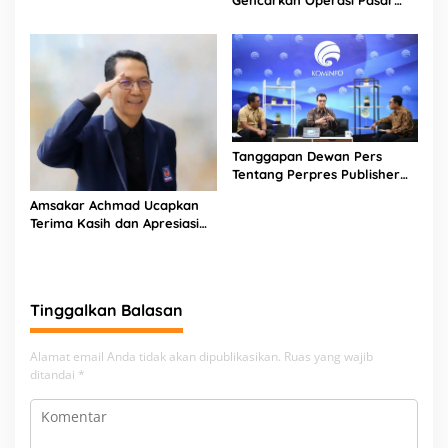
Gencarkan Operasi Pasar
Afriandi Sebagai Danjen
dan GPM untuk Stabilkan
Kopassus
Harga Bahan Pokok
Tanggapan Dewan Pers
Tentang Perpres Publisher
Rights
Amsakar Achmad Ucapkan
Terima Kasih dan Apresiasi
Setinggi – tingginya Pada
Pemilu 2024
Tinggalkan Balasan
Alamat email Anda tidak akan dipublikasikan.
Ruas yang wajib
ditandai
*