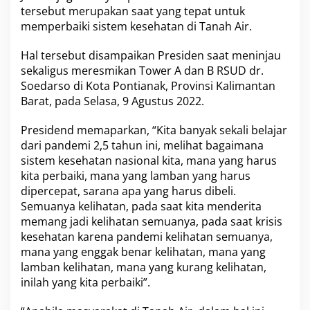
r
tersebut merupakan saat yang tepat untuk
e
memperbaiki sistem kesehatan di Tanah Air.
s
m
Hal tersebut disampaikan Presiden saat meninjau
i
sekaligus meresmikan Tower A dan B RSUD dr.
k
a
Soedarso di Kota Pontianak, Provinsi Kalimantan
n
Barat, pada Selasa, 9 Agustus 2022.
R
S
Presidend memaparkan, “Kita banyak sekali belajar
U
dari pandemi 2,5 tahun ini, melihat bagaimana
D
d
sistem kesehatan nasional kita, mana yang harus
r
kita perbaiki, mana yang lamban yang harus
.
dipercepat, sarana apa yang harus dibeli.
S
Semuanya kelihatan, pada saat kita menderita
o
memang jadi kelihatan semuanya, pada saat krisis
e
d
kesehatan karena pandemi kelihatan semuanya,
a
mana yang enggak benar kelihatan, mana yang
r
lamban kelihatan, mana yang kurang kelihatan,
s
inilah yang kita perbaiki”.
o
d
i