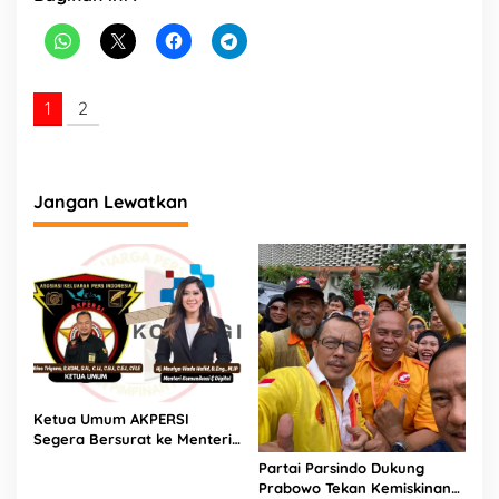
i
m
a
n
t
1
2
a
n
B
a
r
Jangan Lewatkan
a
t
Ketua Umum AKPERSI
Segera Bersurat ke Menteri
Komunikasi dan Digital
Partai Parsindo Dukung
Terkait Polemik Transfer
Prabowo Tekan Kemiskinan