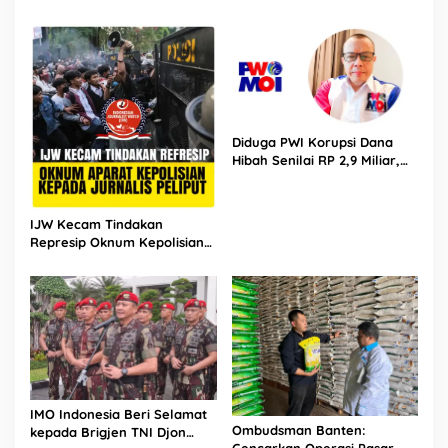
Data Pribadi Masyarakat
dan Lawan Korupsi di Bumi
Indonesia
Indonesia
Diduga PWI Korupsi Dana
Hibah Senilai RP 2,9 Miliar,
PWMOI Desak BPK RI Untuk
Segera Audit
IJW Kecam Tindakan
Represip Oknum Kepolisian
Kepada Jurnalis Saat Liput
Demo Dukung Keputusan MK
IMO Indonesia Beri Selamat
Ombudsman Banten:
kepada Brigjen TNI Djon