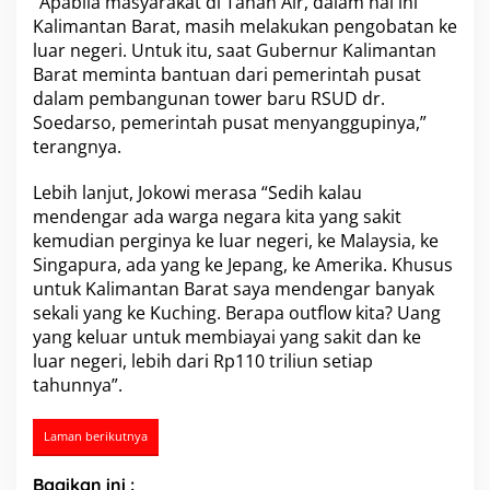
“Apabila masyarakat di Tanah Air, dalam hal ini
K
Kalimantan Barat, masih melakukan pengobatan ke
o
luar negeri. Untuk itu, saat Gubernur Kalimantan
t
Barat meminta bantuan dari pemerintah pusat
a
P
dalam pembangunan tower baru RSUD dr.
o
Soedarso, pemerintah pusat menyanggupinya,”
n
terangnya.
t
i
Lebih lanjut, Jokowi merasa “Sedih kalau
a
n
mendengar ada warga negara kita yang sakit
a
kemudian perginya ke luar negeri, ke Malaysia, ke
k
Singapura, ada yang ke Jepang, ke Amerika. Khusus
,
untuk Kalimantan Barat saya mendengar banyak
P
sekali yang ke Kuching. Berapa outflow kita? Uang
r
o
yang keluar untuk membiayai yang sakit dan ke
v
luar negeri, lebih dari Rp110 triliun setiap
i
tahunnya”.
n
s
i
Laman berikutnya
K
a
Bagikan ini :
l