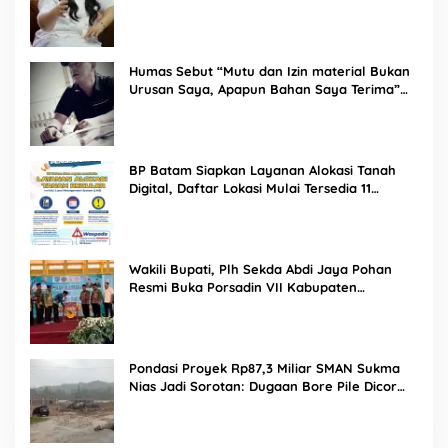
Humas Sebut “Mutu dan Izin material Bukan
Urusan Saya, Apapun Bahan Saya Terima”
Tuai Kecaman Dari Masyarakat
BP Batam Siapkan Layanan Alokasi Tanah
Digital, Daftar Lokasi Mulai Tersedia 11
Agustus 2026
Wakili Bupati, Plh Sekda Abdi Jaya Pohan
Resmi Buka Porsadin VII Kabupaten
Labuhanbatu
Pondasi Proyek Rp87,3 Miliar SMAN Sukma
Nias Jadi Sorotan: Dugaan Bore Pile Dicor
Saat Hujan, Konsultan dan PPK Bungkam