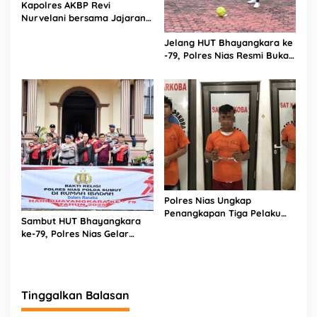
Kapolres AKBP Revi
Nurvelani bersama Jajaran
Kunjungi Kepala Bagian
Jelang HUT Bhayangkara ke
Logistik Polres Nias di Rumah
-79, Polres Nias Resmi Buka
Sakit
Turnamen Olahraga
Polres Nias Ungkap
Penangkapan Tiga Pelaku
Sambut HUT Bhayangkara
Terduga Jaringan Narkoba
ke-79, Polres Nias Gelar
Bakti Religi di Tiga Rumah
Ibadah
Tinggalkan Balasan