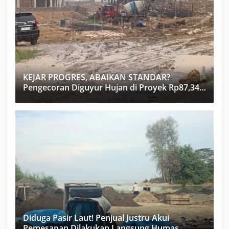
KEJAR PROGRES, ABAIKAN STANDAR?
Pengecoran Diguyur Hujan di Proyek Rp87,34
Miliar Sukma Nias, Konsultan, Pengawas dan
PPK Bungkam
Diduga Pasir Laut! Penjual Justru Akui
Pemesanan Dilakukan Langsung Humas