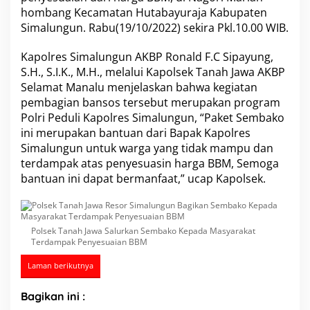
S
hombang Kecamatan Hutabayuraja Kabupaten
i
Simalungun. Rabu(19/10/2022) sekira Pkl.10.00 WIB.
m
a
Kapolres Simalungun AKBP Ronald F.C Sipayung,
l
S.H., S.I.K., M.H., melalui Kapolsek Tanah Jawa AKBP
u
n
Selamat Manalu menjelaskan bahwa kegiatan
g
pembagian bansos tersebut merupakan program
u
Polri Peduli Kapolres Simalungun, “Paket Sembako
n
ini merupakan bantuan dari Bapak Kapolres
B
a
Simalungun untuk warga yang tidak mampu dan
g
terdampak atas penyesuasin harga BBM, Semoga
i
bantuan ini dapat bermanfaat,” ucap Kapolsek.
k
a
n
S
Polsek Tanah Jawa Salurkan Sembako Kepada Masyarakat
e
Terdampak Penyesuaian BBM
m
b
Laman berikutnya
a
k
o
Bagikan ini :
K