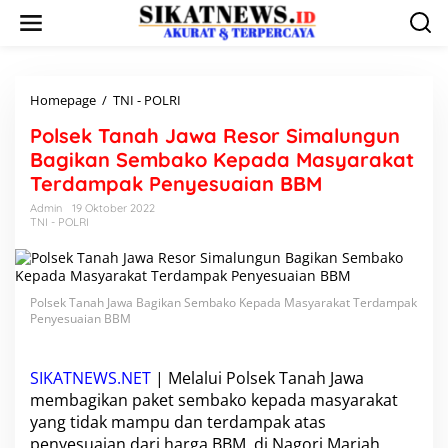
L
e
w
a
t
i
Homepage
/
TNI - POLRI
P
k
o
Polsek Tanah Jawa Resor Simalungun
e
l
k
s
Bagikan Sembako Kepada Masyarakat
o
e
Terdampak Penyesuaian BBM
n
k
t
T
Admin
19 Oktober 2022
e
TNI - POLRI
a
n
n
a
h
J
Polsek Tanah Jawa Bagikan Sembako Kepada Masyarakat Terdampak
a
Penyesuaian BBM
w
a
R
SIKATNEWS.NET
| Melalui
Polsek Tanah Jawa
e
membagikan paket sembako kepada masyarakat
s
yang tidak mampu dan terdampak atas
o
penyesuaian dari harga BBM, di Nagori Mariah
r