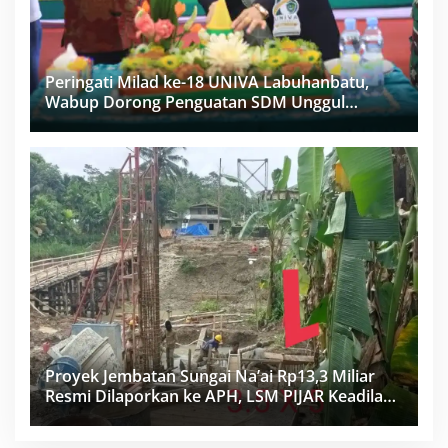
Peringati Milad ke-18 UNIVA Labuhanbatu,
Wabup Dorong Penguatan SDM Unggul
Menuju Indonesia Emas 2045
Proyek Jembatan Sungai Na’ai Rp13,3 Miliar
Resmi Dilaporkan ke APH, LSM PIJAR Keadilan
Ungkap Dugaan Penyimpangan Rp2,68 Miliar