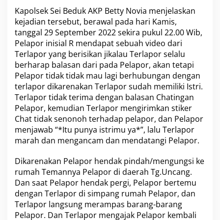
i
Kapolsek Sei Beduk AKP Betty Novia
menjelaskan
l
kejadian tersebut, berawal pada hari Kamis,
A
tanggal 29 September 2022 sekira pukul 22.00 Wib,
m
a
Pelapor inisial R mendapat sebuah video dari
n
Terlapor yang berisikan jikalau Terlapor selalu
k
berharap balasan dari pada Pelapor, akan tetapi
a
Pelapor tidak tidak mau lagi berhubungan dengan
n
terlapor dikarenakan Terlapor sudah memiliki Istri.
P
e
Terlapor tidak terima dengan balasan Chatingan
l
Pelapor, kemudian Terlapor mengirimkan stiker
a
Chat tidak senonoh terhadap pelapor, dan Pelapor
k
menjawab “*Itu punya istrimu ya*”, lalu Terlapor
u
P
marah dan mengancam dan mendatangi Pelapor.
e
n
Dikarenakan Pelapor hendak pindah/mengungsi ke
g
rumah Temannya Pelapor di daerah Tg.Uncang.
a
Dan saat Pelapor hendak pergi, Pelapor bertemu
n
i
dengan Terlapor di simpang rumah Pelapor, dan
a
Terlapor langsung merampas barang-barang
y
Pelapor. Dan Terlapor mengajak Pelapor kembali
a