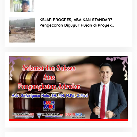
hingga Cor Saat Hujan, Berkat Laoli Ancam
Panggil Kontraktor
KEJAR PROGRES, ABAIKAN STANDAR?
Pengecoran Diguyur Hujan di Proyek
Rp87,34 Miliar Sukma Nias, Konsultan,
Pengawas dan PPK Bungkam