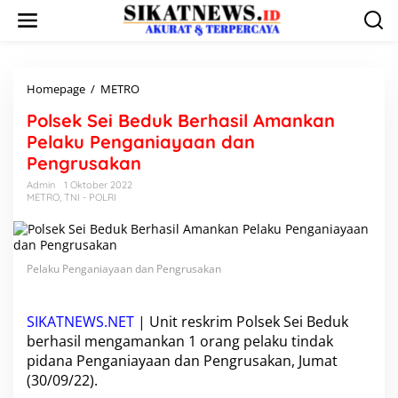
L
e
w
a
t
i
Homepage
/
METRO
P
k
o
Polsek Sei Beduk Berhasil Amankan
e
l
k
s
Pelaku Penganiayaan dan
o
e
Pengrusakan
n
k
t
S
Admin
1 Oktober 2022
e
METRO
,
TNI - POLRI
e
n
i
B
e
d
Pelaku Penganiayaan dan Pengrusakan
u
k
B
SIKATNEWS.NET
| Unit reskrim
Polsek Sei Beduk
e
berhasil mengamankan 1 orang pelaku tindak
r
pidana Penganiayaan dan Pengrusakan, Jumat
h
a
(30/09/22).
s