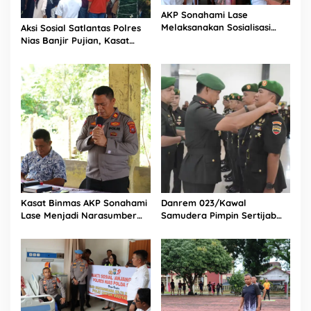
AKP Sonahami Lase
Melaksanakan Sosialisasi
Aksi Sosial Satlantas Polres
Kepada Anak SMA Bintang
Nias Banjir Pujian, Kasat
Laut Teluk Dalam Nias
Lantas Ovaroni Zendrato
Selatan
Bagikan 1.000 Dus Kopi
Fresco untuk Warga di
Tengah Sulitnya Ekonomi
Kasat Binmas AKP Sonahami
Danrem 023/Kawal
Lase Menjadi Narasumber
Samudera Pimpin Sertijab
Sekaligus Mengikuti
Dandim 0213/Nias
Persekutuan Doa