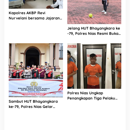
Kapolres AKBP Revi
Nurvelani bersama Jajaran
Kunjungi Kepala Bagian
Jelang HUT Bhayangkara ke
Logistik Polres Nias di Rumah
-79, Polres Nias Resmi Buka
Sakit
Turnamen Olahraga
Polres Nias Ungkap
Penangkapan Tiga Pelaku
Sambut HUT Bhayangkara
Terduga Jaringan Narkoba
ke-79, Polres Nias Gelar
Bakti Religi di Tiga Rumah
Ibadah