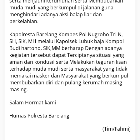
serta menjauhi kerumunan serta Membubarkan
s
muda mudi yang berkumpul di jalanan guna
i
menghindari adanya aksi balap liar dan
K
perkelahian.
a
m
t
Kapolresta Barelang Kombes Pol Nugroho Tri N,
i
SH, SIK, MH melalui Kapolsek Lubuk baja Kompol
b
Budi hartono, SIK,MM berharap Dengan adanya
m
kegiatan tersebut dapat Terciptanya situasi yang
a
s
aman dan kondusif serta Melakukan teguran lisan
S
terhadap muda mudi serta masyarakat yang tidak
e
memakai masker dan Masyarakat yang berkumpul
r
membubarkan diri dan pulang kerumah masing
t
masing.
a
P
e
Salam Hormat kami
n
c
Humas Polresta Barelang
e
g
a
(Tim/Fahmi)
h
a