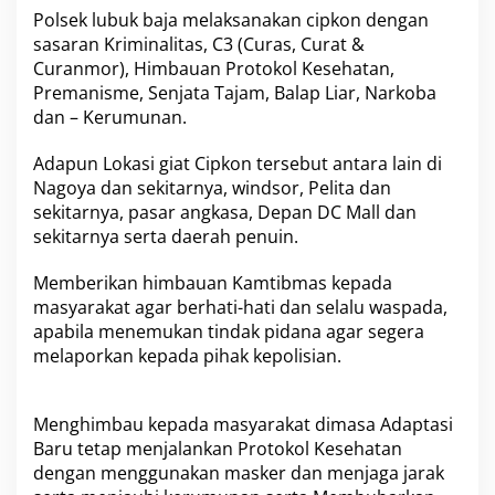
s
Polsek lubuk baja melaksanakan cipkon dengan
a
sasaran Kriminalitas, C3 (Curas, Curat &
n
Curanmor), Himbauan Protokol Kesehatan,
a
Premanisme, Senjata Tajam, Balap Liar, Narkoba
k
a
dan – Kerumunan.
n
K
Adapun Lokasi giat Cipkon tersebut antara lain di
e
Nagoya dan sekitarnya, windsor, Pelita dan
g
sekitarnya, pasar angkasa, Depan DC Mall dan
i
a
sekitarnya serta daerah penuin.
t
a
Memberikan himbauan Kamtibmas kepada
n
masyarakat agar berhati-hati dan selalu waspada,
C
apabila menemukan tindak pidana agar segera
i
p
melaporkan kepada pihak kepolisian.
t
a
K
Menghimbau kepada masyarakat dimasa Adaptasi
o
Baru tetap menjalankan Protokol Kesehatan
n
dengan menggunakan masker dan menjaga jarak
d
i