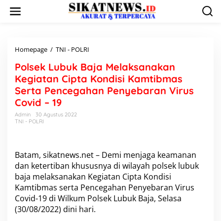
L
e
w
a
t
i
Homepage
/
TNI - POLRI
P
k
o
Polsek Lubuk Baja Melaksanakan
e
l
k
s
Kegiatan Cipta Kondisi Kamtibmas
o
e
Serta Pencegahan Penyebaran Virus
n
k
Covid – 19
t
L
e
u
Admin
30 Agustus 2022
n
b
TNI - POLRI
u
k
B
Batam, sikatnews.net – Demi menjaga keamanan
a
dan ketertiban khususnya di wilayah polsek lubuk
j
a
baja melaksanakan Kegiatan Cipta Kondisi
M
Kamtibmas serta Pencegahan Penyebaran Virus
e
Covid-19 di Wilkum Polsek Lubuk Baja, Selasa
l
(30/08/2022) dini hari.
a
k