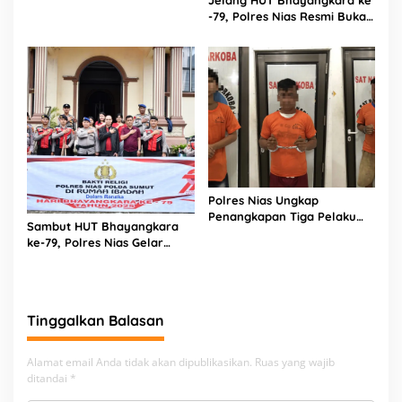
Logistik Polres Nias di Rumah
-79, Polres Nias Resmi Buka
Sakit
Turnamen Olahraga
Polres Nias Ungkap
Penangkapan Tiga Pelaku
Sambut HUT Bhayangkara
Terduga Jaringan Narkoba
ke-79, Polres Nias Gelar
Bakti Religi di Tiga Rumah
Ibadah
Tinggalkan Balasan
Alamat email Anda tidak akan dipublikasikan.
Ruas yang wajib
ditandai
*