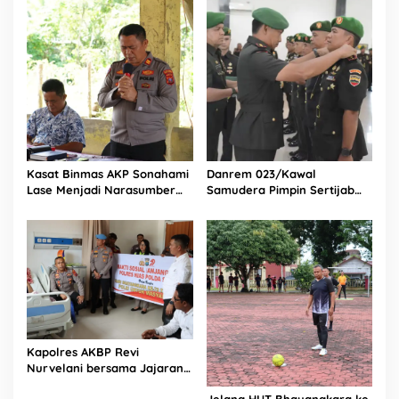
Fresco untuk Warga di
Tengah Sulitnya Ekonomi
Kasat Binmas AKP Sonahami
Danrem 023/Kawal
Lase Menjadi Narasumber
Samudera Pimpin Sertijab
Sekaligus Mengikuti
Dandim 0213/Nias
Persekutuan Doa
Kapolres AKBP Revi
Nurvelani bersama Jajaran
Kunjungi Kepala Bagian
Jelang HUT Bhayangkara ke