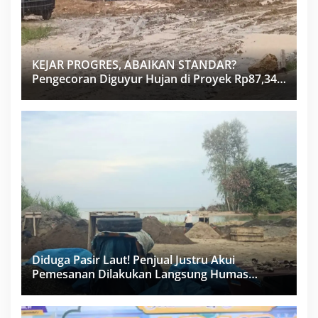
KEJAR PROGRES, ABAIKAN STANDAR?
Pengecoran Diguyur Hujan di Proyek Rp87,34
Miliar Sukma Nias, Konsultan, Pengawas dan
PPK Bungkam
Diduga Pasir Laut! Penjual Justru Akui
Pemesanan Dilakukan Langsung Humas
Proyek Sukma