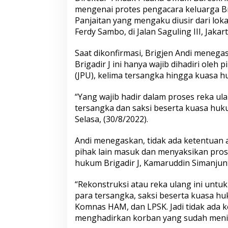
B
mengenai protes pengacara keluarga Br
i
Panjaitan yang mengaku diusir dari lok
c
a
Ferdy Sambo, di Jalan Saguling III, Jakar
r
a
Saat dikonfirmasi, Brigjen Andi meneg
S
Brigadir J ini hanya wajib dihadiri oleh
o
(JPU), kelima tersangka hingga kuasa 
a
l
P
“Yang wajib hadir dalam proses reka ula
e
tersangka dan saksi beserta kuasa huk
n
Selasa, (30/8/2022).
g
a
Andi menegaskan, tidak ada ketentuan 
c
a
pihak lain masuk dan menyaksikan pros
r
hukum Brigadir J, Kamaruddin Simanjun
a
B
“Rekonstruksi atau reka ulang ini untu
r
para tersangka, saksi beserta kuasa h
i
g
Komnas HAM, dan LPSK. Jadi tidak ada k
a
menghadirkan korban yang sudah menin
d