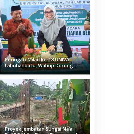
Peringati Milad ke-18 UNIVA
Labuhanbatu, Wabup Dorong
Penguatan SDM Unggul Menuju
Indonesia Emas 2045
Proyek Jembatan Sungai Na’ai