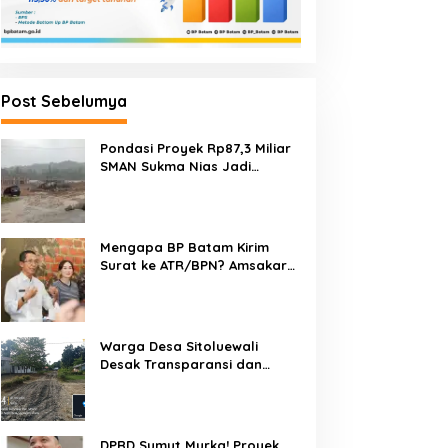
Post Sebelumya
Pondasi Proyek Rp87,3 Miliar
SMAN Sukma Nias Jadi
Sorotan: Dugaan Bore Pile
Dicor Saat Hujan, Konsultan
dan PPK Bungkam
Mengapa BP Batam Kirim
Surat ke ATR/BPN? Amsakar
Jelaskan Penyelesaian
Alokasi Lahan Perairan Belum
Direklamasi
Warga Desa Sitoluewali
Desak Transparansi dan
Evaluasi Kualitas Proyek
Jalan, Diduga Minim
Informasi
DPRD Sumut Murka! Proyek