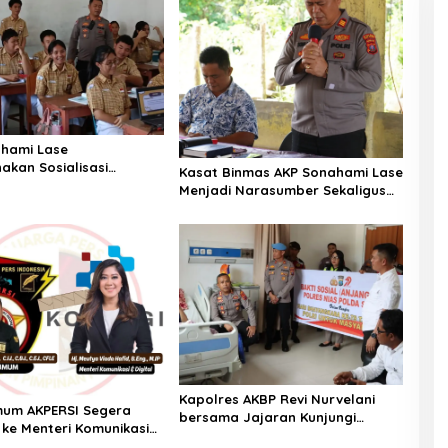
hami Lase
akan Sosialisasi
Kasat Binmas AKP Sonahami Lase
nak SMA Bintang Laut
Menjadi Narasumber Sekaligus
lam Nias Selatan
Mengikuti Persekutuan Doa
Kapolres AKBP Revi Nurvelani
mum AKPERSI Segera
bersama Jajaran Kunjungi
 ke Menteri Komunikasi
Kepala Bagian Logistik Polres
al Terkait Polemik