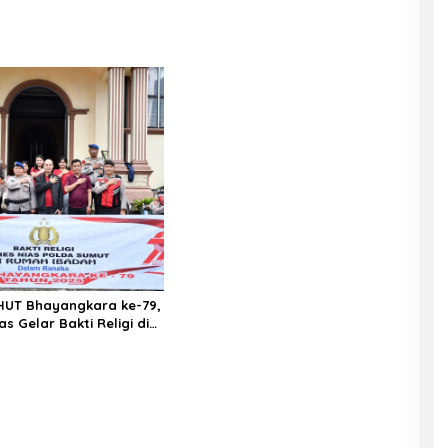
Nias di Rumah Sakit
 Data Pribadi
at Indonesia
HUT Bhayangkara ke-79,
as Gelar Bakti Religi di
mah Ibadah