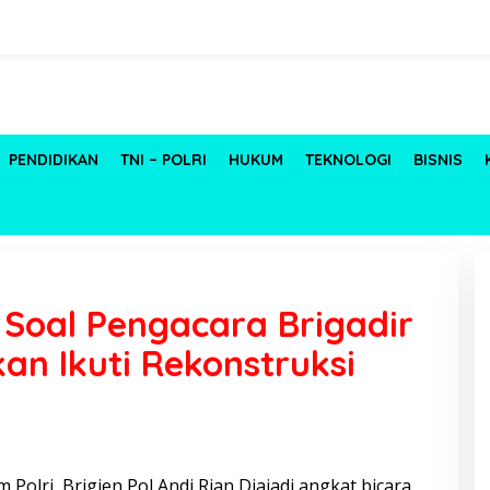
PENDIDIKAN
TNI – POLRI
HUKUM
TEKNOLOGI
BISNIS
 Soal Pengacara Brigadir
kan Ikuti Rekonstruksi
olri, Brigjen Pol Andi Rian Djajadi angkat bicara