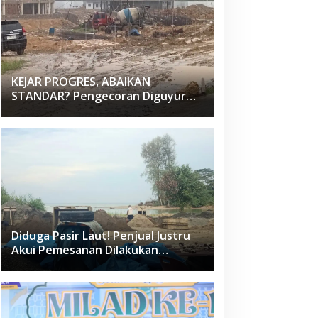
KEJAR PROGRES, ABAIKAN
STANDAR? Pengecoran Diguyur
Hujan di Proyek Rp87,34 Miliar
Sukma Nias, Konsultan, Pengawas
dan PPK Bungkam
Diduga Pasir Laut! Penjual Justru
Akui Pemesanan Dilakukan
Langsung Humas Proyek Sukma