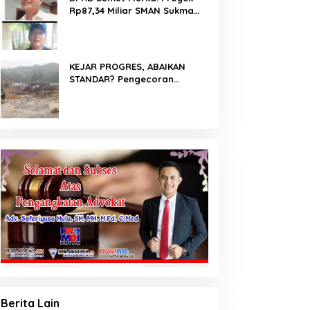
Rp87,34 Miliar SMAN Sukma
Nias Diterpa Dugaan Pasir
Laut hingga Cor Saat Hujan,
Berkat Laoli Ancam Panggil
Kontraktor
KEJAR PROGRES, ABAIKAN
STANDAR? Pengecoran
Diguyur Hujan di Proyek
Rp87,34 Miliar Sukma Nias,
Konsultan, Pengawas dan PPK
Bungkam
Berita Lain