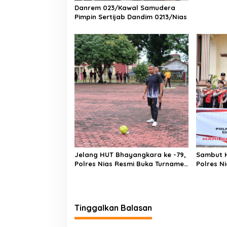
Danrem 023/Kawal Samudera
Transfer
Pimpin Sertijab Dandim 0213/Nias
Masyarak
Jelang HUT Bhayangkara ke -79,
Sambut 
Polres Nias Resmi Buka Turnamen
Polres Ni
Olahraga
Tiga Ru
Tinggalkan Balasan