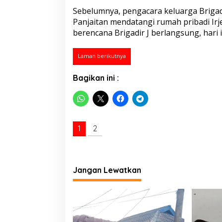
i
Sebelumnya, pengacara keluarga Briga
r
Panjaitan mendatangi rumah pribadi I
J
Y
berencana Brigadir J berlangsung, hari i
a
n
Laman berikutnya
g
T
i
Bagikan ini :
d
a
k
D
i
1
2
i
z
i
n
k
Jangan Lewatkan
a
n
I
k
u
t