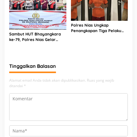
Polres Nias Ungkap
Penangkapan Tiga Pelaku
Sambut HUT Bhayangkara
Terduga Jaringan Narkoba
ke-79, Polres Nias Gelar
Bakti Religi di Tiga Rumah
Ibadah
Tinggalkan Balasan
Alamat email Anda tidak akan dipublikasikan.
Ruas yang wajib
ditandai
*