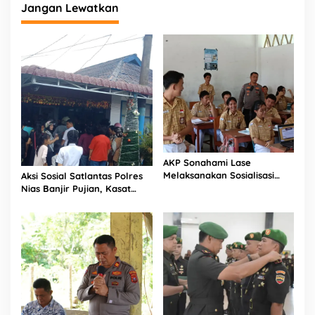
Jangan Lewatkan
AKP Sonahami Lase
Melaksanakan Sosialisasi
Aksi Sosial Satlantas Polres
Kepada Anak SMA Bintang
Nias Banjir Pujian, Kasat
Laut Teluk Dalam Nias
Lantas Ovaroni Zendrato
Selatan
Bagikan 1.000 Dus Kopi
Fresco untuk Warga di
Tengah Sulitnya Ekonomi