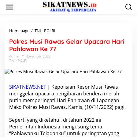
L
e
w
a
t
i
Homepage
/
TNI - POLRI
P
k
o
Polres Musi Rawas Gelar Upacara Hari
e
l
k
r
Pahlawan Ke 77
o
e
Admin
11 November 2022
n
s
TNI - POLRI
t
M
e
u
n
s
i
R
SIKATNEWS.NET
| Kepolisian Resor Musi Rawas
a
menggelar upacara pengibaran bendera merah
w
putih memperingati Hari Pahlawan di Lapangan
a
Mako Polres Musi Rawas, Kamis, (10/11/2022) pagi.
s
G
e
Seperti yang diketahui, di tahun 2022 ini
l
Pemerintah Indonesia mengusung tema
a
“Pahlawanku Teladanku” untuk peringatan yang
r