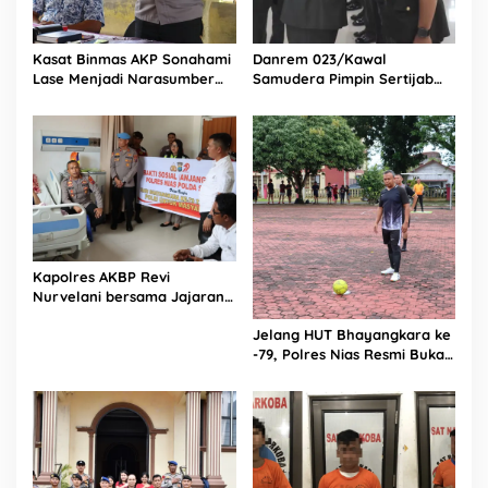
Kasat Binmas AKP Sonahami
Danrem 023/Kawal
Lase Menjadi Narasumber
Samudera Pimpin Sertijab
Sekaligus Mengikuti
Dandim 0213/Nias
Persekutuan Doa
Kapolres AKBP Revi
Nurvelani bersama Jajaran
Kunjungi Kepala Bagian
Jelang HUT Bhayangkara ke
Logistik Polres Nias di Rumah
-79, Polres Nias Resmi Buka
Sakit
Turnamen Olahraga