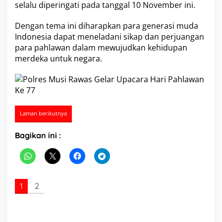
selalu diperingati pada tanggal 10 November ini.
U
p
a
Dengan tema ini diharapkan para generasi muda
c
Indonesia dapat meneladani sikap dan perjuangan
a
para pahlawan dalam mewujudkan kehidupan
r
merdeka untuk negara.
a
H
a
r
i
P
a
Laman berikutnya
h
l
Bagikan ini :
a
w
a
n
K
e
1
2
7
7