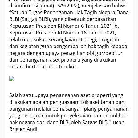
i
dikonfirmasi Jumat(16/9/2022), menjelaskan bahwa
P
“Satuan Tugas Penanganan Hak Tagih Negara Dana
a
BLBI (Satgas BLBI), yang dibentuk berdasarkan
r
Keputusan Presiden RI Nomor 6 Tahun 2021 jo.
a
Keputusan Presiden RI Nomor 16 Tahun 2021,
O
b
telah melakukan serangkaian strategi, program,
l
dan kegiatan guna pengembalian hak tagih kepada
i
negara dengan upaya penagihan obligor/debitur
g
dan penanganan aset properti yang dilakukan
o
r
secara bertahap dan terukur.
D
i
S
u
m
Salah satu upaya penanganan aset properti yang
a
dilakukan adalah penguasaan fisik aset tanah dan
t
bangunan melalui pemasangan plang pengamanan
e
yang bertujuan untuk penyelesaian dan pemulihan
r
a
hak negara dari dana BLBI oleh Satgas BLBI”, ucap
U
Brigjen Andi.
t
a