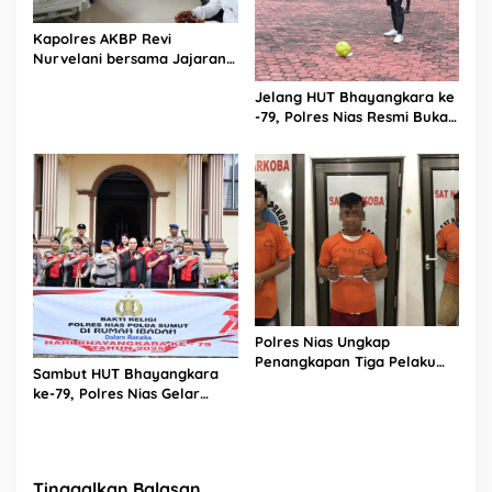
Kapolres AKBP Revi
Nurvelani bersama Jajaran
Kunjungi Kepala Bagian
Jelang HUT Bhayangkara ke
Logistik Polres Nias di Rumah
-79, Polres Nias Resmi Buka
Sakit
Turnamen Olahraga
Polres Nias Ungkap
Penangkapan Tiga Pelaku
Sambut HUT Bhayangkara
Terduga Jaringan Narkoba
ke-79, Polres Nias Gelar
Bakti Religi di Tiga Rumah
Ibadah
Tinggalkan Balasan