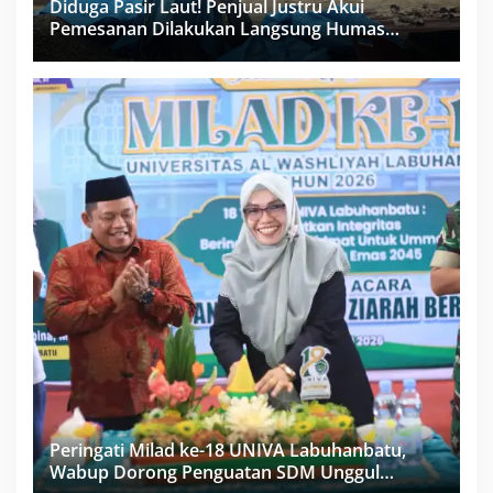
Diduga Pasir Laut! Penjual Justru Akui
Pemesanan Dilakukan Langsung Humas
Proyek Sukma
Peringati Milad ke-18 UNIVA Labuhanbatu,
Wabup Dorong Penguatan SDM Unggul