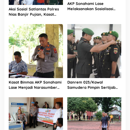
AKP Sonahami Lase
Melaksanakan Sosialisasi
Aksi Sosial Satlantas Polres
Kepada Anak SMA Bintang
Nias Banjir Pujian, Kasat
Laut Teluk Dalam Nias
Lantas Ovaroni Zendrato
Selatan
Bagikan 1.000 Dus Kopi
Fresco untuk Warga di
Tengah Sulitnya Ekonomi
Kasat Binmas AKP Sonahami
Danrem 023/Kawal
Lase Menjadi Narasumber
Samudera Pimpin Sertijab
Sekaligus Mengikuti
Dandim 0213/Nias
Persekutuan Doa