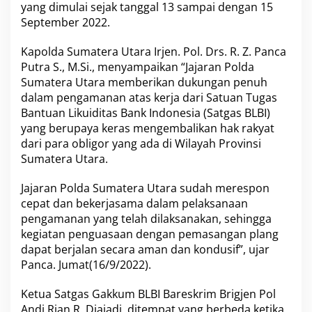
yang dimulai sejak tanggal 13 sampai dengan 15
h
September 2022.
K
e
r
Kapolda Sumatera Utara Irjen. Pol. Drs. R. Z. Panca
j
Putra S., M.Si., menyampaikan “Jajaran Polda
a
Sumatera Utara memberikan dukungan penuh
S
dalam pengamanan atas kerja dari Satuan Tugas
a
t
Bantuan Likuiditas Bank Indonesia (Satgas BLBI)
g
yang berupaya keras mengembalikan hak rakyat
a
dari para obligor yang ada di Wilayah Provinsi
s
Sumatera Utara.
G
a
k
Jajaran Polda Sumatera Utara sudah merespon
k
cepat dan bekerjasama dalam pelaksanaan
u
pengamanan yang telah dilaksanakan, sehingga
m
kegiatan penguasaan dengan pemasangan plang
B
L
dapat berjalan secara aman dan kondusif”, ujar
B
Panca. Jumat(16/9/2022).
I
d
Ketua Satgas Gakkum BLBI Bareskrim Brigjen Pol
a
Andi Rian R. Djajadi, ditempat yang berbeda ketika
r