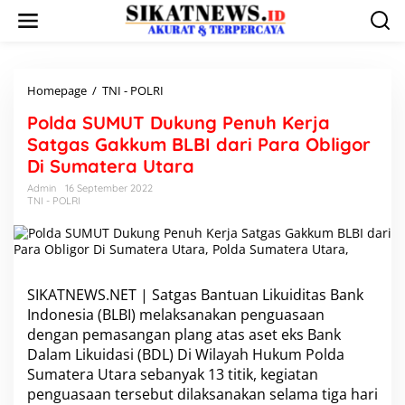
L
e
w
a
t
i
Homepage
/
TNI - POLRI
P
k
o
Polda SUMUT Dukung Penuh Kerja
e
l
k
d
Satgas Gakkum BLBI dari Para Obligor
o
a
Di Sumatera Utara
n
S
t
U
Admin
16 September 2022
e
TNI - POLRI
M
n
U
T
D
u
k
SIKATNEWS.NET | Satgas Bantuan Likuiditas Bank
u
Indonesia (BLBI) melaksanakan penguasaan
n
dengan pemasangan plang atas aset eks Bank
g
P
Dalam Likuidasi (BDL) Di Wilayah Hukum Polda
e
Sumatera Utara sebanyak 13 titik, kegiatan
n
penguasaan tersebut dilaksanakan selama tiga hari
u