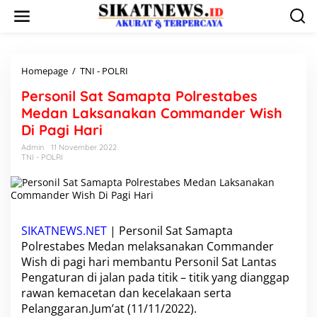
L
e
w
a
t
i
Homepage
/
TNI - POLRI
P
k
e
Personil Sat Samapta Polrestabes
e
r
k
s
Medan Laksanakan Commander Wish
o
o
Di Pagi Hari
n
n
t
i
Admin
11 November 2022
e
TNI - POLRI
l
n
S
a
t
S
a
SIKATNEWS.NET
| Personil Sat Samapta
m
Polrestabes Medan melaksanakan Commander
a
Wish di pagi hari membantu Personil Sat Lantas
p
t
Pengaturan di jalan pada titik – titik yang dianggap
a
rawan kemacetan dan kecelakaan serta
P
Pelanggaran.Jum’at (11/11/2022).
o