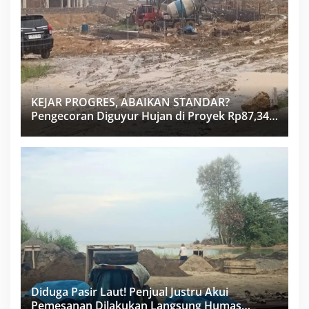
KEJAR PROGRES, ABAIKAN STANDAR?
Pengecoran Diguyur Hujan di Proyek Rp87,34
Miliar Sukma Nias, Konsultan, Pengawas dan
PPK Bungkam
Diduga Pasir Laut! Penjual Justru Akui
Pemesanan Dilakukan Langsung Humas