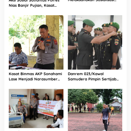
Kepada Anak SMA Bintang
Nias Banjir Pujian, Kasat
Laut Teluk Dalam Nias
Lantas Ovaroni Zendrato
Selatan
Bagikan 1.000 Dus Kopi
Fresco untuk Warga di
Tengah Sulitnya Ekonomi
Kasat Binmas AKP Sonahami
Danrem 023/Kawal
Lase Menjadi Narasumber
Samudera Pimpin Sertijab
Sekaligus Mengikuti
Dandim 0213/Nias
Persekutuan Doa