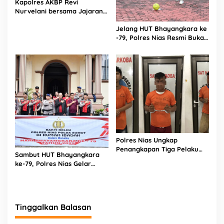
Kapolres AKBP Revi
Nurvelani bersama Jajaran
Kunjungi Kepala Bagian
Jelang HUT Bhayangkara ke
Logistik Polres Nias di Rumah
-79, Polres Nias Resmi Buka
Sakit
Turnamen Olahraga
Polres Nias Ungkap
Penangkapan Tiga Pelaku
Sambut HUT Bhayangkara
Terduga Jaringan Narkoba
ke-79, Polres Nias Gelar
Bakti Religi di Tiga Rumah
Ibadah
Tinggalkan Balasan