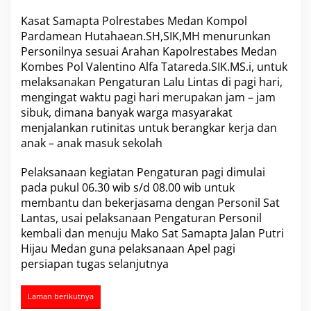
l
Kasat Samapta Polrestabes Medan Kompol
r
e
Pardamean Hutahaean.SH,SIK,MH menurunkan
s
Personilnya sesuai Arahan Kapolrestabes Medan
t
Kombes Pol Valentino Alfa Tatareda.SIK.MS.i, untuk
a
melaksanakan Pengaturan Lalu Lintas di pagi hari,
b
mengingat waktu pagi hari merupakan jam – jam
e
s
sibuk, dimana banyak warga masyarakat
M
menjalankan rutinitas untuk berangkar kerja dan
e
anak – anak masuk sekolah
d
a
Pelaksanaan kegiatan Pengaturan pagi dimulai
n
L
pada pukul 06.30 wib s/d 08.00 wib untuk
a
membantu dan bekerjasama dengan Personil Sat
k
Lantas, usai pelaksanaan Pengaturan Personil
s
kembali dan menuju Mako Sat Samapta Jalan Putri
a
n
Hijau Medan guna pelaksanaan Apel pagi
a
persiapan tugas selanjutnya
k
a
n
Laman berikutnya
C