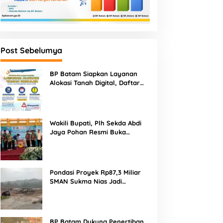
Post Sebelumya
BP Batam Siapkan Layanan
Alokasi Tanah Digital, Daftar
Lokasi Mulai Tersedia 11 Agustus
2026
Wakili Bupati, Plh Sekda Abdi
Jaya Pohan Resmi Buka
Porsadin VII Kabupaten
Labuhanbatu
Pondasi Proyek Rp87,3 Miliar
SMAN Sukma Nias Jadi
Sorotan: Dugaan Bore Pile
Dicor Saat Hujan, Konsultan
dan PPK Bungkam
BP Batam Dukung Penertiban