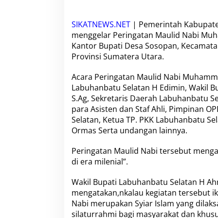
e
l
G
SIKATNEWS.NET
| Pemerintah Kabupate
e
menggelar Peringatan Maulid Nabi Muh
l
Kantor Bupati Desa Sosopan, Kecamata
a
r
Provinsi Sumatera Utara.
P
e
Acara Peringatan Maulid Nabi Muhamma
r
Labuhanbatu Selatan H Edimin, Wakil B
i
S.Ag, Sekretaris Daerah Labuhanbatu S
n
g
para Asisten dan Staf Ahli, Pimpinan 
a
Selatan, Ketua TP. PKK Labuhanbatu Sel
t
Ormas Serta undangan lainnya.
a
n
Peringatan Maulid Nabi tersebut meng
M
a
di era milenial”.
u
l
Wakil Bupati Labuhanbatu Selatan H Ah
i
mengatakan,nkalau kegiatan tersebut i
d
Nabi merupakan Syiar Islam yang dilak
N
a
silaturrahmi bagi masyarakat dan khus