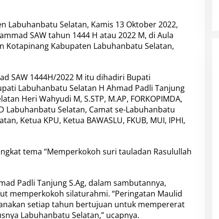
n Labuhanbatu Selatan, Kamis 13 Oktober 2022,
ammad SAW tahun 1444 H atau 2022 M, di Aula
n Kotapinang Kabupaten Labuhanbatu Selatan,
d SAW 1444H/2022 M itu dihadiri Bupati
upati Labuhanbatu Selatan H Ahmad Padli Tanjung
elatan Heri Wahyudi M, S.STP, M.AP, FORKOPIMDA,
OPD Labuhanbatu Selatan, Camat se-Labuhanbatu
atan, Ketua KPU, Ketua BAWASLU, FKUB, MUI, IPHI,
angkat tema “Memperkokoh suri tauladan Rasulullah
mad Padli Tanjung S.Ag, dalam sambutannya,
kut memperkokoh silaturahmi. “Peringatan Maulid
sanakan setiap tahun bertujuan untuk mempererat
usnya Labuhanbatu Selatan,” ucapnya.