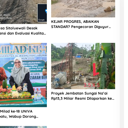
KEJAR PROGRES, ABAIKAN
STANDAR? Pengecoran Diguyur
sa Sitoluewali Desak
Hujan di Proyek Rp87,34 Miliar
nsi dan Evaluasi Kualitas
Sukma Nias, Konsultan, Pengawas
alan, Diduga Minim
dan PPK Bungkam
Proyek Jembatan Sungai Na’ai
Rp13,3 Miliar Resmi Dilaporkan ke
APH, LSM PIJAR Keadilan Ungkap
Dugaan Penyimpangan Rp2,68
 Milad ke-18 UNIVA
Miliar
atu, Wabup Dorong
n SDM Unggul Menuju
a Emas 2045