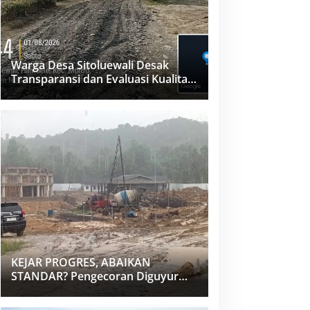
Warga Desa Sitoluewali Desak
Transparansi dan Evaluasi Kualitas
Proyek Jalan, Diduga Minim
Informasi
KEJAR PROGRES, ABAIKAN
STANDAR? Pengecoran Diguyur
Hujan di Proyek Rp87,34 Miliar
Sukma Nias, Konsultan, Pengawas