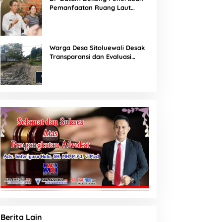
Pemanfaatan Ruang Laut
Sesuai Ketentuan Peraturan
Perundang-undangan
Warga Desa Sitoluewali Desak
Transparansi dan Evaluasi
Kualitas Proyek Jalan, Diduga
Minim Informasi
Berita Lain