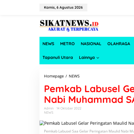
L
e
Kamis, 6 Agustus 2026
w
a
t
i
k
e
NEWS
METRO
NASIONAL
OLAHRAGA
k
o
n
Tapanuli Utara
Lainnya
t
e
n
Homepage
/
NEWS
P
e
Pemkab Labusel Ge
m
k
Nabi Muhammad 
a
b
L
Admin
14 Oktober 2022
NEWS
a
b
u
s
Pemkab Labusel Saa Gelar Peringatan Maulid Nabi