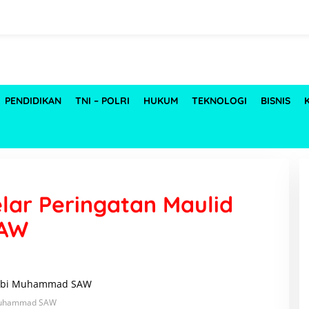
PENDIDIKAN
TNI – POLRI
HUKUM
TEKNOLOGI
BISNIS
lar Peringatan Maulid
SAW
 Muhammad SAW