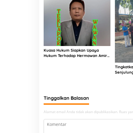
Kuasa Hukum Siapkan Upaya
Hukum Terhadap Hermawan Amir
Asal Bandung
Tingkatka
Senjulun
Pembang
Upaya Pe
Beban
Tinggalkan Balasan
Alamat email Anda tidak akan dipublikasikan.
Ruas yan