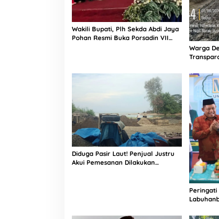
Wakili Bupati, Plh Sekda Abdi Jaya
Pohan Resmi Buka Porsadin VII
Kabupaten Labuhanbatu
Warga De
Transpara
Proyek J
Informasi
Diduga Pasir Laut! Penjual Justru
Akui Pemesanan Dilakukan
Langsung Humas Proyek Sukma
Peringati
Labuhanb
Penguata
Indonesi