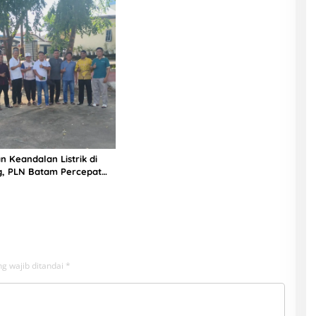
n Keandalan Listrik di
g, PLN Batam Percepat
unan Gardu Baru Dalam
ngamanan Peningkatan
g wajib ditandai
*