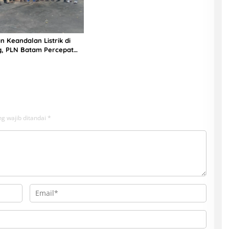
n Keandalan Listrik di
g, PLN Batam Percepat
unan Gardu Baru Dalam
ngamanan Peningkatan
g wajib ditandai
*