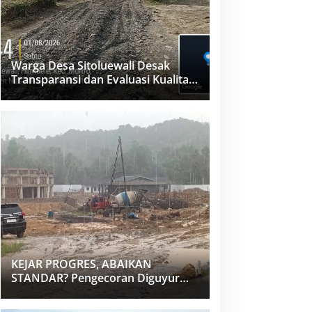
Warga Desa Sitoluewali Desak
Transparansi dan Evaluasi Kualitas
Proyek Jalan, Diduga Minim
Informasi
KEJAR PROGRES, ABAIKAN
STANDAR? Pengecoran Diguyur
Hujan di Proyek Rp87,34 Miliar
Sukma Nias, Konsultan, Pengawas