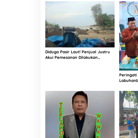
Informasi
K
R
I
Diduga Pasir Laut! Penjual Justru
Akui Pemesanan Dilakukan
Langsung Humas Proyek Sukma
Peringati
Labuhanb
Penguata
Indonesi