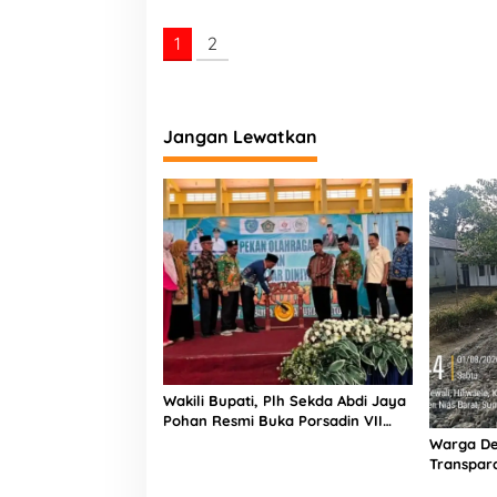
n
R
1
2
a
i
h
P
e
Jangan Lewatkan
n
g
h
a
r
g
a
a
n
W
T
P
d
Wakili Bupati, Plh Sekda Abdi Jaya
a
Pohan Resmi Buka Porsadin VII
r
Kabupaten Labuhanbatu
Warga De
i
Transpara
B
Proyek J
P