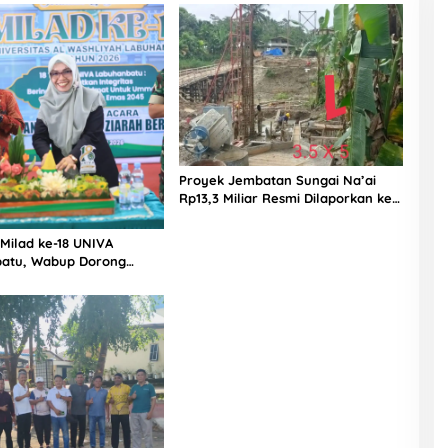
dan PPK Bungkam
Proyek Jembatan Sungai Na’ai
Rp13,3 Miliar Resmi Dilaporkan ke
APH, LSM PIJAR Keadilan Ungkap
Dugaan Penyimpangan Rp2,68
 Milad ke-18 UNIVA
Miliar
atu, Wabup Dorong
n SDM Unggul Menuju
a Emas 2045