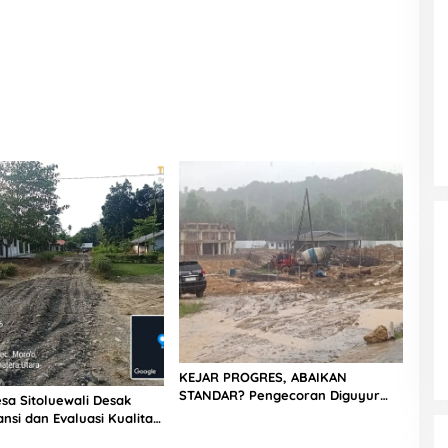
KEJAR PROGRES, ABAIKAN
STANDAR? Pengecoran Diguyur
sa Sitoluewali Desak
Hujan di Proyek Rp87,34 Miliar
nsi dan Evaluasi Kualitas
Sukma Nias, Konsultan, Pengawas
alan, Diduga Minim