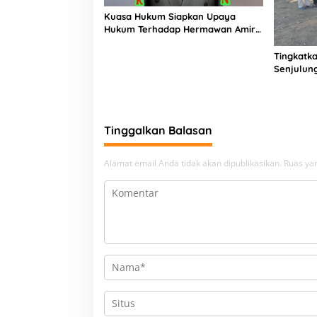
Kuasa Hukum Siapkan Upaya
Hukum Terhadap Hermawan Amir
Asal Bandung
Tingkatka
Senjulun
Pembang
Upaya Pe
Beban
Tinggalkan Balasan
Alamat email Anda tidak akan dipublikasikan.
Ruas yan