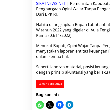
a
SIKATNEWS.NET
| Pemerintah Kabupate
b
Penghargaan Opini Wajar Tanpa Pengecu
u
Dari BPK RI.
p
a
t
Hal itu di ungkapkan Bupati Labuhanba
e
W tahun 2022 yang digelar di Aula Tengk
n
Kamis (03/11/2022).
L
a
Menurut Bupati, Opini Wajar Tanpa Peng
b
u
menyatakan laporan entitas keuangan 
h
dalam semua hal.
a
n
Seperti laporan material, posisi keuanga
b
dengan prinsip akuntansi yang berlaku
a
t
u
Laman berikutnya
S
e
l
Bagikan ini :
a
t
a