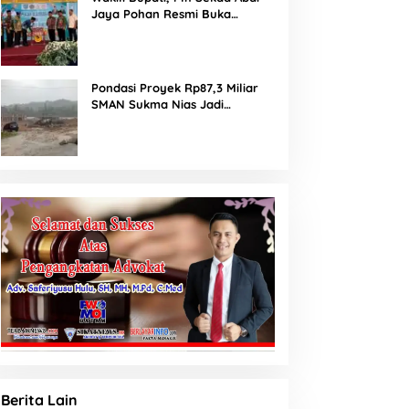
Jaya Pohan Resmi Buka
Porsadin VII Kabupaten
Labuhanbatu
Pondasi Proyek Rp87,3 Miliar
SMAN Sukma Nias Jadi
Sorotan: Dugaan Bore Pile
Dicor Saat Hujan, Konsultan
dan PPK Bungkam
Berita Lain