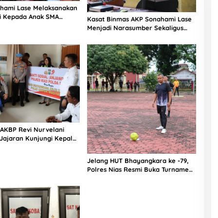
hami Lase Melaksanakan
si Kepada Anak SMA
Kasat Binmas AKP Sonahami Lase
aut Teluk Dalam Nias
Menjadi Narasumber Sekaligus
Mengikuti Persekutuan Doa
 AKBP Revi Nurvelani
Jajaran Kunjungi Kepala
gistik Polres Nias di
kit
Jelang HUT Bhayangkara ke -79,
Polres Nias Resmi Buka Turnamen
Olahraga