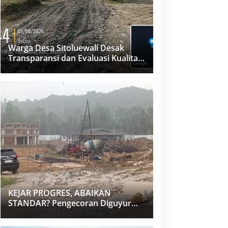
Warga Desa Sitoluewali Desak
Transparansi dan Evaluasi Kualitas
Proyek Jalan, Diduga Minim
Informasi
KEJAR PROGRES, ABAIKAN
STANDAR? Pengecoran Diguyur
Hujan di Proyek Rp87,34 Miliar
Sukma Nias, Konsultan, Pengawas