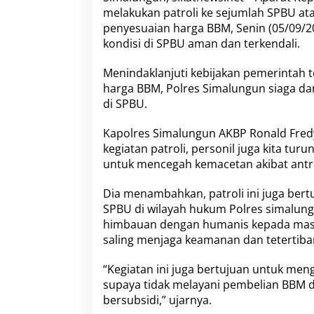
a
melakukan patroli ke sejumlah SPBU a
n
penyesuaian harga BBM, Senin (05/09/20
B
B
kondisi di SPBU aman dan terkendali.
M
,
Menindaklanjuti kebijakan pemerintah 
P
harga BBM, Polres Simalungun siaga da
o
di SPBU.
l
r
e
Kapolres Simalungun AKBP Ronald Fredy C
s
kegiatan patroli, personil juga kita tur
S
untuk mencegah kemacetan akibat antr
i
m
Dia menambahkan, patroli ini juga ber
a
l
SPBU di wilayah hukum Polres simalun
u
himbauan dengan humanis kepada masya
n
saling menjaga keamanan dan tetertiba
g
u
“Kegiatan ini juga bertujuan untuk me
n
P
supaya tidak melayani pembelian BBM da
a
bersubsidi,” ujarnya.
t