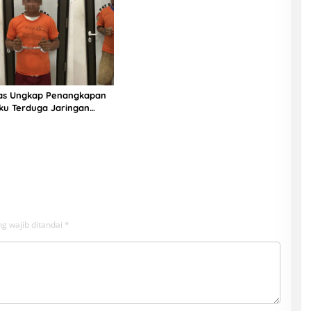
ias Ungkap Penangkapan
ku Terduga Jaringan
g wajib ditandai
*