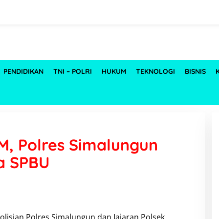
PENDIDIKAN
TNI – POLRI
HUKUM
TEKNOLOGI
BISNIS
M, Polres Simalungun
pa SPBU
olisian Polres Simalungun dan Jajaran Polsek