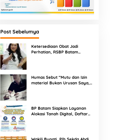
Post Sebelumya
Ketersediaan Obat Jadi
Perhatian, RSBP Batam
Gandeng BPOM
Humas Sebut “Mutu dan Izin
material Bukan Urusan Saya,
Apapun Bahan Saya Terima”
Tuai Kecaman Dari Masyarakat
BP Batam Siapkan Layanan
Alokasi Tanah Digital, Daftar
Lokasi Mulai Tersedia 11 Agustus
2026
Wakili Bupati, Plh Sekda Abdi