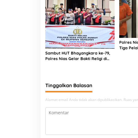
Polres N
Tiga Pela
Sambut HUT Bhayangkara ke-79,
Narkoba
Polres Nias Gelar Bakti Religi di
Tiga Rumah Ibadah
Tinggalkan Balasan
Alamat email Anda tidak akan dipublikasikan.
Ruas yan