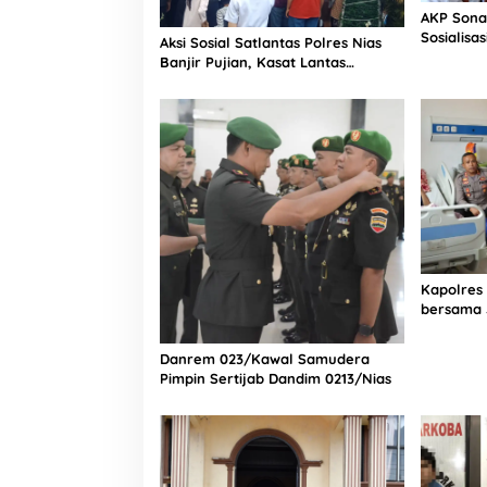
AKP Sona
Sosialisa
Aksi Sosial Satlantas Polres Nias
Bintang L
Banjir Pujian, Kasat Lantas
Selatan
Ovaroni Zendrato Bagikan 1.000
Dus Kopi Fresco untuk Warga di
Tengah Sulitnya Ekonomi
Kapolres
bersama 
Bagian Lo
Rumah Sa
Danrem 023/Kawal Samudera
Pimpin Sertijab Dandim 0213/Nias