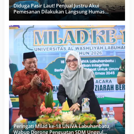
Diduga Pasir Laut! Penjual Justru Akui
Pemesanan Dilakukan Langsung Humas
Proyek Sukma
Peringati Milad ke-18 UNIVA Labuhanbatu,
Wabup Dorong Penguatan SDM Unggul