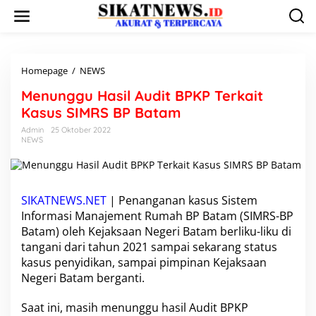
L
e
w
a
t
i
Homepage
/
NEWS
M
k
e
Menunggu Hasil Audit BPKP Terkait
e
n
k
u
Kasus SIMRS BP Batam
o
n
Admin
25 Oktober 2022
n
g
NEWS
t
g
e
u
n
H
a
s
SIKATNEWS.NET
| Penanganan kasus Sistem
i
Informasi Manajement Rumah BP Batam (SIMRS-BP
l
Batam) oleh Kejaksaan Negeri Batam berliku-liku di
A
tangani dari tahun 2021 sampai sekarang status
u
kasus penyidikan, sampai pimpinan Kejaksaan
d
i
Negeri Batam berganti.
t
B
Saat ini, masih menunggu hasil Audit BPKP
P