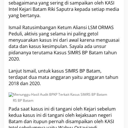
sebagaimana yang sering di sampaikan oleh KASI
K
Intel Kejari Batam Riki Saputra kepada setiap media
P
T
yang bertanya.
e
r
Ismail Ratusimbangan Ketum Aliansi LSM ORMAS
k
Peduli, aktivis yang selama ini paling getol
a
menyuarakan kasus ini dari awal karena menguasai
i
t
data dan kasus kesimpulan. Sayala ada unsur
K
pidananya terutama Kasus SIMRS BP Batam tahun
a
2020.
s
u
Lanjut Ismail, untuk kasus SIMRS BP Batam,
s
S
terdapat dua mata anggaran yaitu anggaran tahun
I
2018 dan 2020.
M
R
S
RS BP Batam
B
P
Pada saat kasus ini di tangani oleh Kejari sebelum
B
kedua kasus ini di tangani oleh kejaksaan negeri
a
Batam dan itupun pernah disampaikan oleh KASI
t
a
Intel sebelumnya yaitu Wahyu Octaviandi.