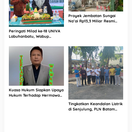
Proyek Jembatan Sungai
Na’ai Rp13,3 Miliar Resmi
Dilaporkan ke APH, LSM
Peringati Milad ke-18 UNIVA
PIJAR Keadilan Ungkap
Labuhanbatu, Wabup
Dugaan Penyimpangan
Dorong Penguatan SDM
Rp2,68 Miliar
Unggul Menuju Indonesia
Emas 2045
Kuasa Hukum Siapkan Upaya
Hukum Terhadap Hermawan
Amir Asal Bandung
Tingkatkan Keandalan Listrik
di Senjulung, PLN Batam
Percepat Pembangunan
Gardu Baru Dalam Upaya
Pengamanan Peningkatan
Beban