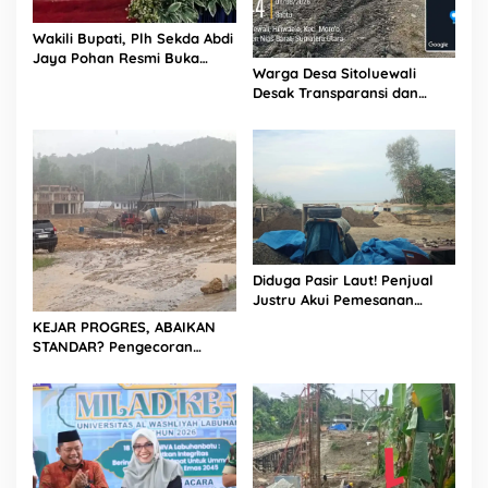
Wakili Bupati, Plh Sekda Abdi
Jaya Pohan Resmi Buka
Warga Desa Sitoluewali
Porsadin VII Kabupaten
Desak Transparansi dan
Labuhanbatu
Evaluasi Kualitas Proyek
Jalan, Diduga Minim
Informasi
Diduga Pasir Laut! Penjual
Justru Akui Pemesanan
Dilakukan Langsung Humas
KEJAR PROGRES, ABAIKAN
Proyek Sukma
STANDAR? Pengecoran
Diguyur Hujan di Proyek
Rp87,34 Miliar Sukma Nias,
Konsultan, Pengawas dan
PPK Bungkam