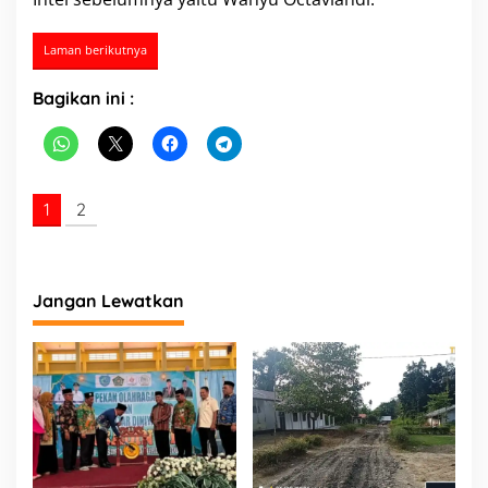
m
Laman berikutnya
Bagikan ini :
1
2
Jangan Lewatkan