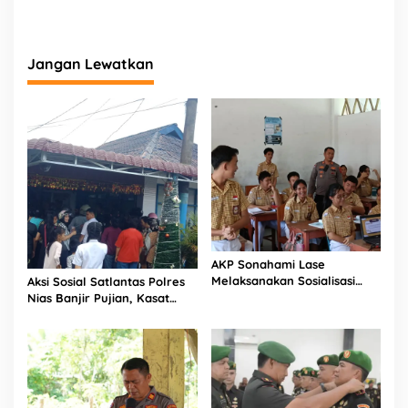
Jangan Lewatkan
AKP Sonahami Lase
Melaksanakan Sosialisasi
Aksi Sosial Satlantas Polres
Kepada Anak SMA Bintang
Nias Banjir Pujian, Kasat
Laut Teluk Dalam Nias
Lantas Ovaroni Zendrato
Selatan
Bagikan 1.000 Dus Kopi
Fresco untuk Warga di
Tengah Sulitnya Ekonomi