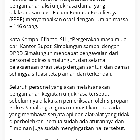
a
pengamanan aksi unjuk rasa damai yang
i
dilaksanakan oleh Forum Pemuda Peduli Raya
k
(FPPR) menyampaikan orasi dengan jumlah massa
a
± 146 orang.
n
O
r
Kata Kompol Efianto, SH., “Pergerakan masa mulai
a
dari Kantor Bupati Simalungun sampai dengan
s
DPRD Simalungun mendapat pengawalan dari
i
personel polres simalungun, dan selama
D
pelaksanaan orasi tetap dengan santun dan damai
e
n
sehingga situasi tetap aman dan terkendali.
g
a
Seluruh personel yang akan melaksanakan
n
pengamanan kegiatan unjuk rasa tersebut,
D
sebelumnya dilakukan pemeriksaan oleh Sipropam
a
m
Polres Simalungun guna memastikan tidak ada
a
yang membawa senjata api dan alat-alat yang tidak
i
diperbolehkan, semua sudah ada aturannya dan
D
Pimpinan juga sudah mengingatkan hal tersebut.
a
n
S