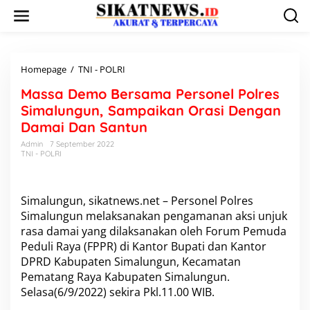
L
e
w
a
t
i
Homepage
/
TNI - POLRI
M
k
a
Massa Demo Bersama Personel Polres
e
s
k
s
Simalungun, Sampaikan Orasi Dengan
o
a
Damai Dan Santun
n
D
t
e
Admin
7 September 2022
e
TNI - POLRI
m
n
o
B
e
Simalungun, sikatnews.net – Personel Polres
r
Simalungun melaksanakan pengamanan aksi unjuk
s
rasa damai yang dilaksanakan oleh Forum Pemuda
a
m
Peduli Raya (FPPR) di Kantor Bupati dan Kantor
a
DPRD Kabupaten Simalungun, Kecamatan
P
Pematang Raya Kabupaten Simalungun.
e
Selasa(6/9/2022) sekira Pkl.11.00 WIB.
r
s