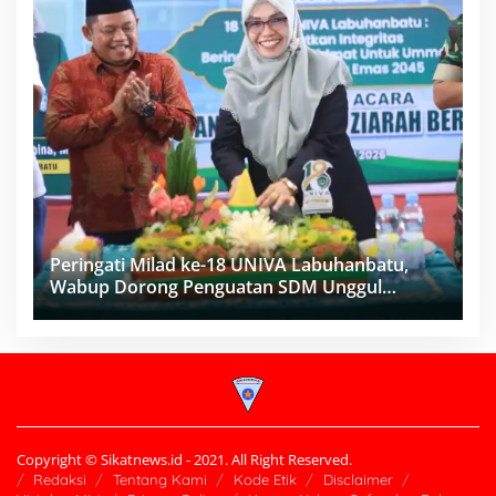
Peringati Milad ke-18 UNIVA Labuhanbatu,
Wabup Dorong Penguatan SDM Unggul
Menuju Indonesia Emas 2045
Copyright © Sikatnews.id - 2021. All Right Reserved.
Redaksi
Tentang Kami
Kode Etik
Disclaimer