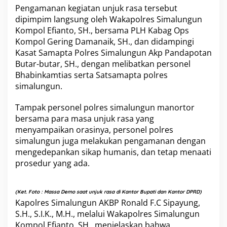
o
Pengamanan kegiatan unjuk rasa tersebut
n
dipimpim langsung oleh Wakapolres Simalungun
e
Kompol Efianto, SH., bersama PLH Kabag Ops
l
Kompol Gering Damanaik, SH., dan didampingi
P
Kasat Samapta Polres Simalungun Akp Pandapotan
o
l
Butar-butar, SH., dengan melibatkan personel
r
Bhabinkamtias serta Satsamapta polres
e
simalungun.
s
S
Tampak personel polres simalungun manortor
i
m
bersama para masa unjuk rasa yang
a
menyampaikan orasinya, personel polres
l
simalungun juga melakukan pengamanan dengan
u
mengedepankan sikap humanis, dan tetap menaati
n
g
prosedur yang ada.
u
n
,
(Ket. Foto : Massa Demo saat unjuk rasa di Kantor Bupati dan Kantor DPRD)
S
Kapolres Simalungun AKBP Ronald F.C Sipayung,
a
S.H., S.I.K., M.H., melalui Wakapolres Simalungun
m
Kompol Efianto, SH., menjelaskan bahwa
p