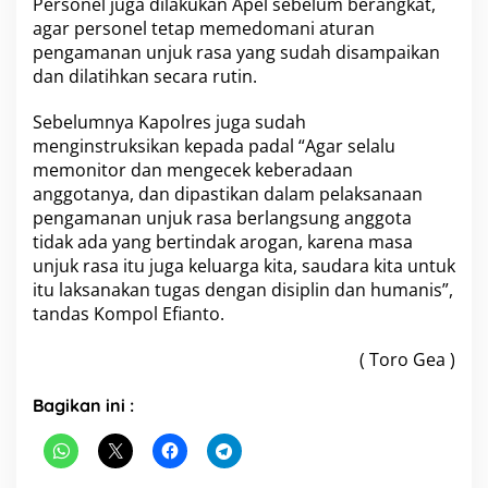
Personel juga dilakukan Apel sebelum berangkat,
a
agar personel tetap memedomani aturan
n
pengamanan unjuk rasa yang sudah disampaikan
t
dan dilatihkan secara rutin.
u
n
Sebelumnya Kapolres juga sudah
menginstruksikan kepada padal “Agar selalu
memonitor dan mengecek keberadaan
anggotanya, dan dipastikan dalam pelaksanaan
pengamanan unjuk rasa berlangsung anggota
tidak ada yang bertindak arogan, karena masa
unjuk rasa itu juga keluarga kita, saudara kita untuk
itu laksanakan tugas dengan disiplin dan humanis”,
tandas Kompol Efianto.
( Toro Gea )
Bagikan ini :