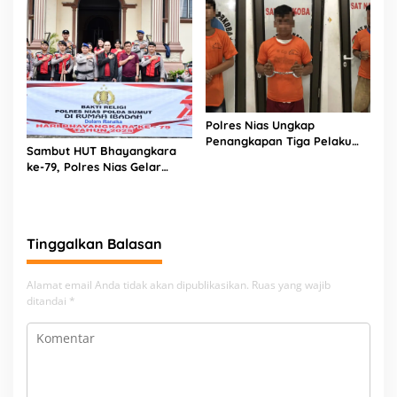
Polres Nias Ungkap
Penangkapan Tiga Pelaku
Sambut HUT Bhayangkara
Terduga Jaringan Narkoba
ke-79, Polres Nias Gelar
Bakti Religi di Tiga Rumah
Ibadah
Tinggalkan Balasan
Alamat email Anda tidak akan dipublikasikan.
Ruas yang wajib
ditandai
*