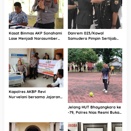
Kasat Binmas AKP Sonahami
Danrem 023/Kawal
Lase Menjadi Narasumber
Samudera Pimpin Sertijab
Sekaligus Mengikuti
Dandim 0213/Nias
Persekutuan Doa
Kapolres AKBP Revi
Nurvelani bersama Jajaran
Kunjungi Kepala Bagian
Jelang HUT Bhayangkara ke
Logistik Polres Nias di Rumah
-79, Polres Nias Resmi Buka
Sakit
Turnamen Olahraga