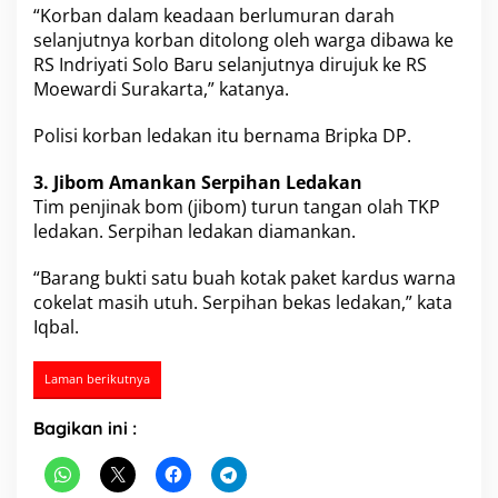
“Korban dalam keadaan berlumuran darah
T
e
selanjutnya korban ditolong oleh warga dibawa ke
r
RS Indriyati Solo Baru selanjutnya dirujuk ke
RS
k
Moewardi Surakarta
,” katanya.
i
n
Polisi korban ledakan itu bernama Bripka DP.
i
3. Jibom Amankan Serpihan Ledakan
Tim penjinak bom
(jibom) turun tangan olah TKP
ledakan. Serpihan ledakan diamankan.
“Barang bukti satu buah kotak paket kardus warna
cokelat masih utuh. Serpihan bekas ledakan,” kata
Iqbal.
Laman berikutnya
Bagikan ini :