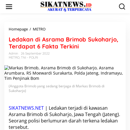
L
e
w
a
t
i
Homepage
/
METRO
L
k
e
Ledakan di Asrama Brimob Sukoharjo,
e
d
k
a
Terdapat 6 Fakta Terkini
o
k
Admin
26 September 2022
n
a
METRO
,
TNI - POLRI
t
n
e
d
n
i
A
s
(Anggota Brimob yang sedang berjaga di Markas Brimob di
r
Sukoharjo)
a
m
a
SIKATNEWS.NET
| Ledakan terjadi di kawasan
B
r
Asrama Brimob di Sukoharjo
, Jawa Tengah (Jateng).
i
Seorang polisi berlumuran darah terkena ledakan
m
tersebut.
o