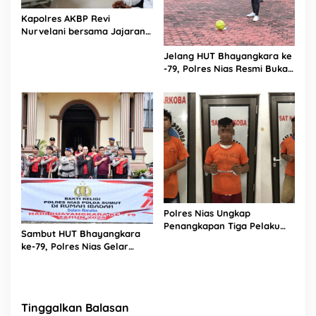
Kapolres AKBP Revi
Nurvelani bersama Jajaran
Kunjungi Kepala Bagian
Jelang HUT Bhayangkara ke
Logistik Polres Nias di Rumah
-79, Polres Nias Resmi Buka
Sakit
Turnamen Olahraga
Polres Nias Ungkap
Penangkapan Tiga Pelaku
Sambut HUT Bhayangkara
Terduga Jaringan Narkoba
ke-79, Polres Nias Gelar
Bakti Religi di Tiga Rumah
Ibadah
Tinggalkan Balasan