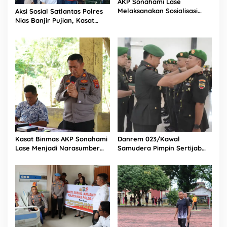
AKP Sonahami Lase
Melaksanakan Sosialisasi
Aksi Sosial Satlantas Polres
Kepada Anak SMA Bintang
Nias Banjir Pujian, Kasat
Laut Teluk Dalam Nias
Lantas Ovaroni Zendrato
Selatan
Bagikan 1.000 Dus Kopi
Fresco untuk Warga di
Tengah Sulitnya Ekonomi
Kasat Binmas AKP Sonahami
Danrem 023/Kawal
Lase Menjadi Narasumber
Samudera Pimpin Sertijab
Sekaligus Mengikuti
Dandim 0213/Nias
Persekutuan Doa