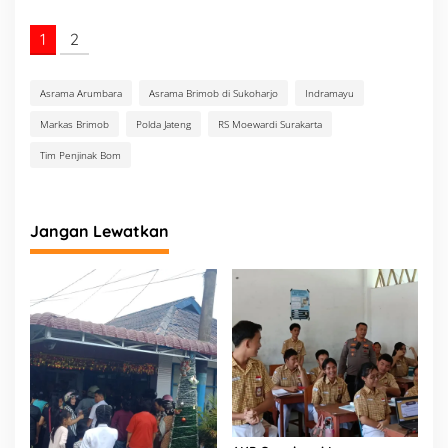
1
2
Asrama Arumbara
Asrama Brimob di Sukoharjo
Indramayu
Markas Brimob
Polda Jateng
RS Moewardi Surakarta
Tim Penjinak Bom
Jangan Lewatkan