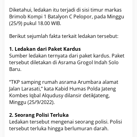
b
Diketahui, ledakan itu terjadi di sisi timur
S
markas
u
Brimob
Kompi 1 Batalyon C Pelopor, pada Minggu
k
(25/9) pukul 18.00 WIB.
o
h
Berikut sejumlah fakta terkait ledakan tersebut:
a
r
j
1. Ledakan dari Paket Kardus
o
Sumber ledakan ternyata dari paket kardus. Paket
,
tersebut diletakan di Asrama Grogol Indah Solo
T
Baru.
e
r
d
“TKP samping rumah
asrama Arumbara
alamat
a
Jalan Larasati,” kata Kabid Humas Polda Jateng
p
Kombes Iqbal Alqudusy dilansir detikJateng,
a
Minggu (25/9/2022).
t
6
F
2. Seorang Polisi Terluka
a
Ledakan tersebut mengenai seorang polisi. Polisi
k
tersebut terluka hingga berlumuran darah.
t
a