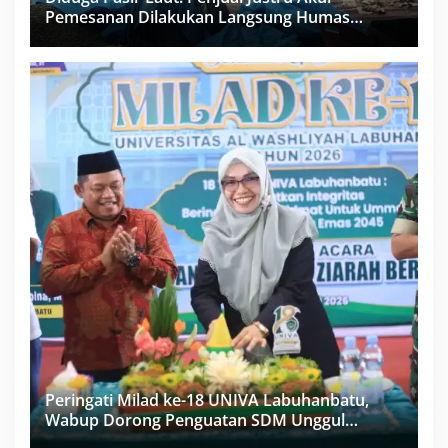
Pemesanan Dilakukan Langsung Humas
Proyek Sukma
Peringati Milad ke-18 UNIVA Labuhanbatu,
Wabup Dorong Penguatan SDM Unggul
Menuju Indonesia Emas 2045