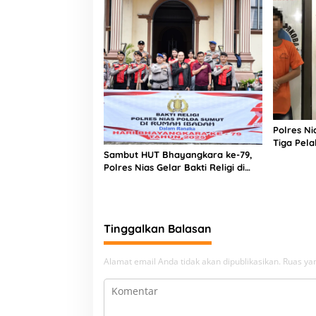
Polres N
Tiga Pela
Sambut HUT Bhayangkara ke-79,
Narkoba
Polres Nias Gelar Bakti Religi di
Tiga Rumah Ibadah
Tinggalkan Balasan
Alamat email Anda tidak akan dipublikasikan.
Ruas yan