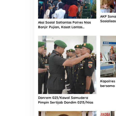
AKP Sona
Sosialisa
Aksi Sosial Satlantas Polres Nias
Bintang L
Banjir Pujian, Kasat Lantas
Selatan
Ovaroni Zendrato Bagikan 1.000
Dus Kopi Fresco untuk Warga di
Tengah Sulitnya Ekonomi
Kapolres
bersama 
Bagian Lo
Rumah Sa
Danrem 023/Kawal Samudera
Pimpin Sertijab Dandim 0213/Nias