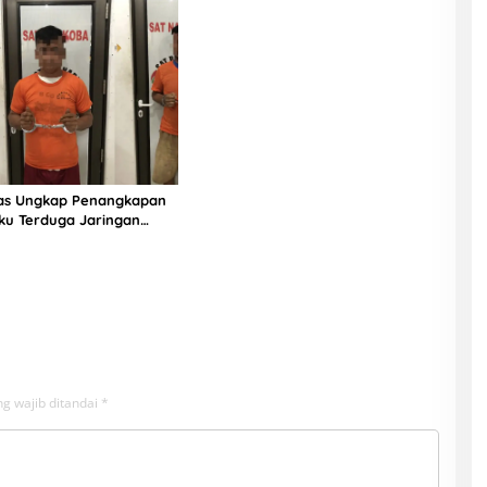
ias Ungkap Penangkapan
ku Terduga Jaringan
g wajib ditandai
*