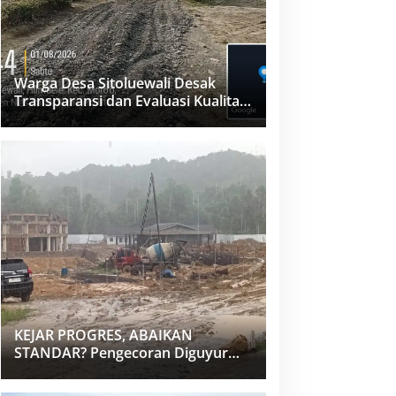
Warga Desa Sitoluewali Desak
Transparansi dan Evaluasi Kualitas
Proyek Jalan, Diduga Minim
Informasi
KEJAR PROGRES, ABAIKAN
STANDAR? Pengecoran Diguyur
Hujan di Proyek Rp87,34 Miliar
Sukma Nias, Konsultan, Pengawas