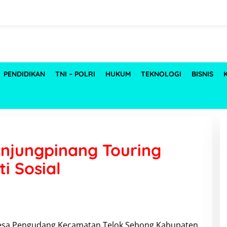
PENDIDIKAN
TNI – POLRI
HUKUM
TEKNOLOGI
BISNIS
anjungpinang Touring
i Sosial
 Desa Pengudang Kecamatan Telok Sebong Kabupaten