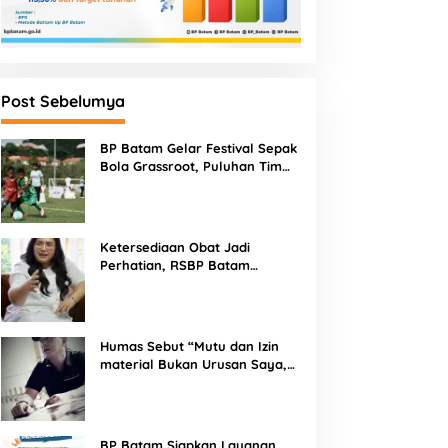
Post Sebelumya
BP Batam Gelar Festival Sepak
Bola Grassroot, Puluhan Tim
Muda Berebut Talenta Terbaik
Ketersediaan Obat Jadi
Perhatian, RSBP Batam
Gandeng BPOM
Humas Sebut “Mutu dan Izin
material Bukan Urusan Saya,
Apapun Bahan Saya Terima”
Tuai Kecaman Dari Masyarakat
BP Batam Siapkan Layanan