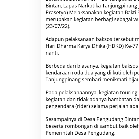
i
Bintan, Lapas Narkotika Tanjungpinang
k
Prasetyo) Melaksanakan kegiatan Bakti S
a
T
merupakan kegiatan berbagi sebagai w
a
(23/07/22).
n
j
Adapun pelaksanaan baksos tersebut me
u
Hari Dharma Karya Dhika (HDKD) Ke-77 
n
g
nanti.
p
i
Berbeda dari biasanya, kegiatan bakso
n
kendaraan roda dua yang diikuti oleh p
a
Tanjungpinang sembari menikmati hija
n
g
T
Pada pelaksanaannya, kegiatan touring
o
kegiatan dan tidak adanya hambatan d
u
pengendara (rider) selama perjalan ada
r
i
Sesampainya di Desa Pengudang Bintan
n
g
beserta rombongan di sambut baik oleh 
M
Pemerintah Desa Pengudang.
e