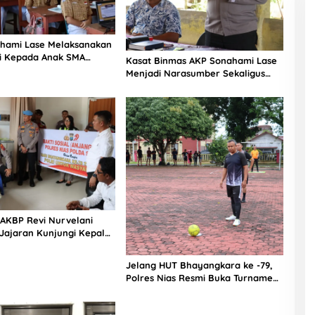
hami Lase Melaksanakan
si Kepada Anak SMA
Kasat Binmas AKP Sonahami Lase
aut Teluk Dalam Nias
Menjadi Narasumber Sekaligus
Mengikuti Persekutuan Doa
 AKBP Revi Nurvelani
Jajaran Kunjungi Kepala
gistik Polres Nias di
kit
Jelang HUT Bhayangkara ke -79,
Polres Nias Resmi Buka Turnamen
Olahraga